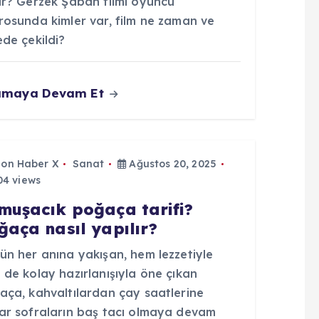
ir? Gerzek Şaban filmi oyuncu
rosunda kimler var, film ne zaman ve
de çekildi?
umaya Devam Et
Son Haber X
Sanat
Ağustos 20, 2025
4 views
muşacık poğaça tarifi?
ğaça nasıl yapılır?
ün her anına yakışan, hem lezzetiyle
de kolay hazırlanışıyla öne çıkan
aça, kahvaltılardan çay saatlerine
ar sofraların baş tacı olmaya devam