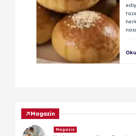
ediy
taz
herk
nası
Ok
Magazin
Magazin