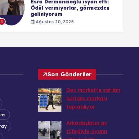
Esra Dermancıoğlu isyan etti:
Ödül vermiyorlar, görmezden
geliniyorum
5
Ağustos 20, 2025
4
Son Gönderiler
Dev markette satılan
karides markası
toplatılıyor
ans
20.08.2025
Arkadaşların av
ray
tüfeğiyle oyunu