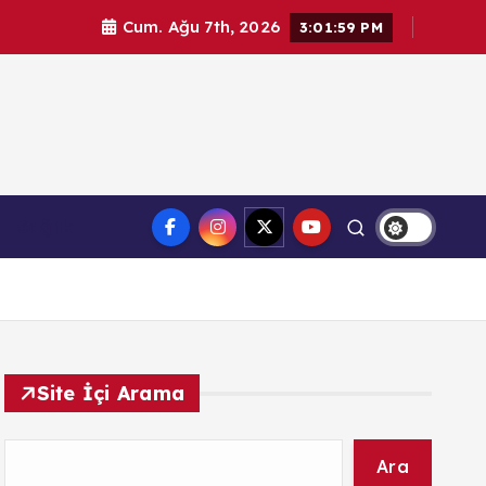
Cum. Ağu 7th, 2026
3:02:00 PM
l haberler. Doğrulanmış kaynaklar, tarafsız içerik ve
Sağlık
üvenilir haber deneyimi.
Site İçi Arama
Ara