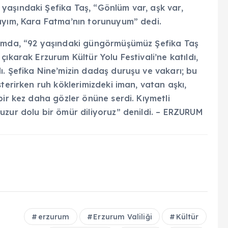
aşındaki Şefika Taş, “Gönlüm var, aşk var,
ıyım, Kara Fatma’nın torunuyum” dedi.
ımda, “92 yaşındaki güngörmüşümüz Şefika Taş
ıkarak Erzurum Kültür Yolu Festivali’ne katıldı,
ı. Şefika Nine’mizin dadaş duruşu ve vakarı; bu
terirken ruh köklerimizdeki iman, vatan aşkı,
bir kez daha gözler önüne serdi. Kıymetli
uzur dolu bir ömür diliyoruz” denildi. – ERZURUM
erzurum
Erzurum Valiliği
Kültür