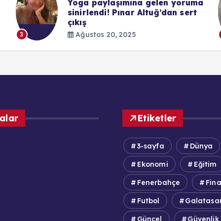
Yoga paylaşımına gelen yoruma
sinirlendi! Pınar Altuğ’dan sert
çıkış
Ağustos 20, 2025
3
alar
Etiketler
3-sayfa
Dünya
fa
Ekonomi
Eğitim
lek İlkeleri
Fenerbahçe
Fin
itikası
adrosu / Yazarlar
Futbol
Galatasa
olitikası
Güncel
Güvenlik