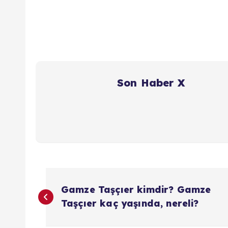
Son Haber X
Y
Gamze Taşçıer kimdir? Gamze
a
Taşçıer kaç yaşında, nereli?