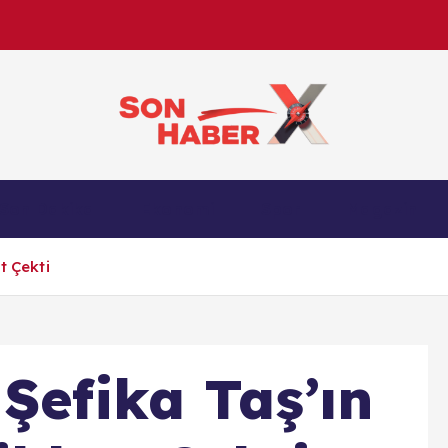
Son Haber X’te son dakika, Türkiye gündemi ve yere
Son Dakika
Ekonomi
Spor
Magazin
anlık gelişmelerle g
t Çekti
Şefika Taş’ın