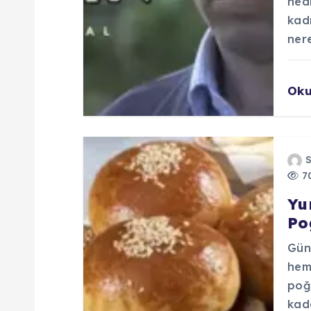
ned
e
kad
nere
s
i
Ok
70
Yu
Po
Gün
hem 
poğ
kad