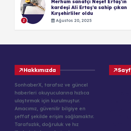
ndaki
Merhum sanatçı Neşet Ertaş’ın
kardeşi Ali Ertaş’a sahip çıkan
Kırşehirliler oldu
Ağustos 20, 2025
2
Hakkımızda
Sayf
SonhaberX, tarafsız ve güncel
haberleri okuyucularına hızlıca
Ana Say
ulaştırmak için kurulmuştur.
Basın Mes
Amacımız, güvenilir bilgiye en
Çerez Pol
şeffaf şekilde erişim sağlamaktır.
Editör K
Tarafsızlık, doğruluk ve hız
Gizlilik P