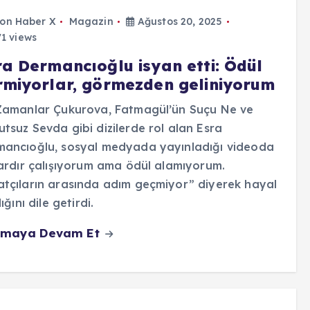
on Haber X
Magazin
Ağustos 20, 2025
1 views
ra Dermancıoğlu isyan etti: Ödül
rmiyorlar, görmezden geliniyorum
Zamanlar Çukurova, Fatmagül’ün Suçu Ne ve
tsuz Sevda gibi dizilerde rol alan Esra
mancıoğlu, sosyal medyada yayınladığı videoda
lardır çalışıyorum ama ödül alamıyorum.
tçıların arasında adım geçmiyor” diyerek hayal
lığını dile getirdi.
maya Devam Et