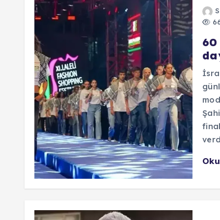
S
66
60 
da
İsra
günl
mode
Şahi
fina
verd
Oku