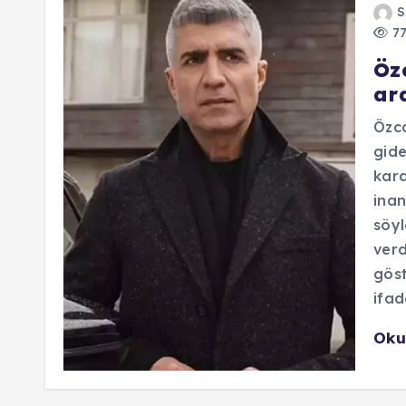
S
77
Öz
ara
Özca
gide
kard
inan
söyl
verd
göst
ifad
Oku