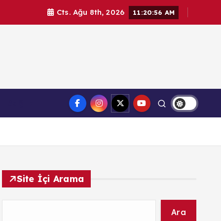
Cts. Ağu 8th, 2026
11:20:58 AM
l haberler. Doğrulanmış kaynaklar, tarafsız içerik ve
Sağlık
üvenilir haber deneyimi.
Site İçi Arama
Ara