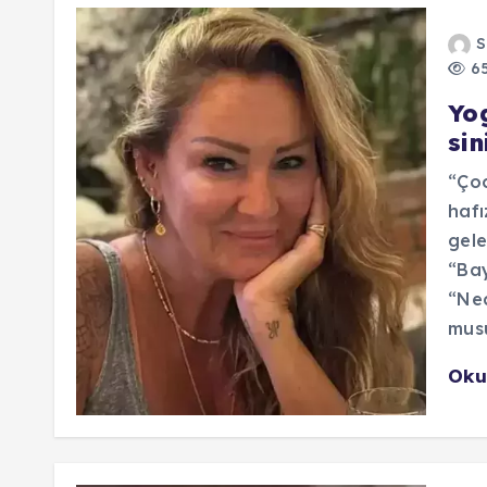
S
65
Yo
sin
“Çoc
hafı
gele
“Ba
“Ned
musu
Oku