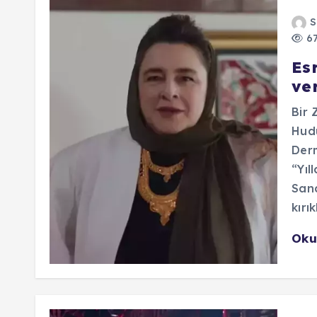
S
67
Es
ve
Bir 
Hudu
Der
“Yıl
Sana
kırık
Oku