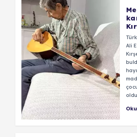
Me
kar
Kır
Türk
Ali 
Kırş
buld
hayı
madd
çocu
oldu
Oku