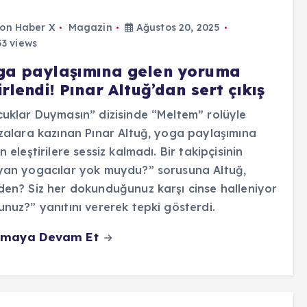
on Haber X
Magazin
Ağustos 20, 2025
3 views
ga paylaşımına gelen yoruma
irlendi! Pınar Altuğ’dan sert çıkış
uklar Duymasın” dizisinde “Meltem” rolüyle
zalara kazınan Pınar Altuğ, yoga paylaşımına
n eleştirilere sessiz kalmadı. Bir takipçisinin
yan yogacılar yok muydu?” sorusuna Altuğ,
en? Siz her dokunduğunuz karşı cinse halleniyor
nuz?” yanıtını vererek tepki gösterdi.
maya Devam Et