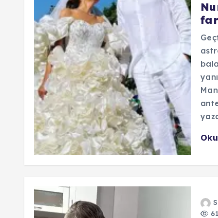
Nu
fa
Geçt
astr
bala
yanı
Mant
ante
yazd
Oku
S
61