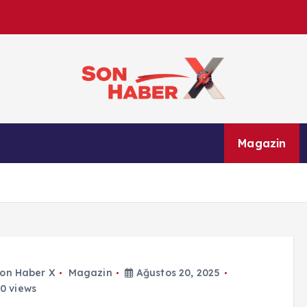
Son Haber X’te son dakika, Türkiye gündemi ve yere
Son Dakika
Ekonomi
Spor
Magazin
anlık gelişmelerle g
on Haber X
Magazin
Ağustos 20, 2025
0 views