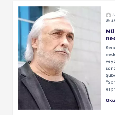
S
45
Mü
ne
Kend
nede
veya
sana
Şube
“So
espr
Oku