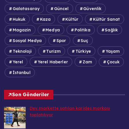
Galatasaray
Güncel
Güvenlik
Hukuk
Kaza
Kültür
Kültür Sanat
Magazin
Medya
Politika
Sağlık
Sosyal Medya
Spor
Suç
Teknoloji
Turizm
Türkiye
Yaşam
Yerel
Yerel Haberler
Zam
Çocuk
İstanbul
Son Gönderiler
Dev markette satılan karides markası
toplatılıyor
20.08.2025