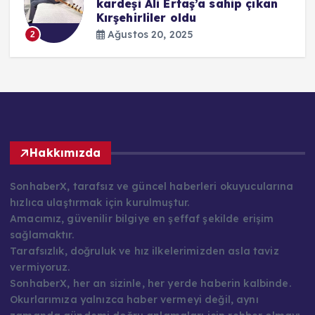
kardeşi Ali Ertaş’a sahip çıkan
Kırşehirliler oldu
Ağustos 20, 2025
2
Hakkımızda
SonhaberX, tarafsız ve güncel haberleri okuyucularına
hızlıca ulaştırmak için kurulmuştur.
Amacımız, güvenilir bilgiye en şeffaf şekilde erişim
sağlamaktır.
Tarafsızlık, doğruluk ve hız ilkelerimizden asla taviz
vermiyoruz.
SonhaberX, her an sizinle, her yerde haberin kalbinde.
Okurlarımıza yalnızca haber vermeyi değil, aynı