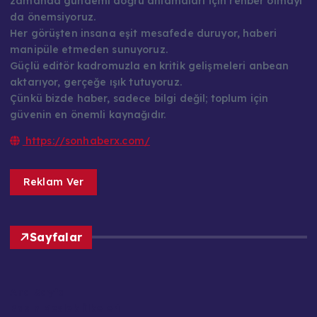
zamanda gündemi doğru anlamaları için rehber olmayı
da önemsiyoruz.
Her görüşten insana eşit mesafede duruyor, haberi
manipüle etmeden sunuyoruz.
Güçlü editör kadromuzla en kritik gelişmeleri anbean
aktarıyor, gerçeğe ışık tutuyoruz.
Çünkü bizde haber, sadece bilgi değil; toplum için
güvenin en önemli kaynağıdır.
https://sonhaberx.com/
Reklam Ver
Sayfalar
Ana Sayfa
Basın Meslek İlkeleri