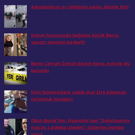
Arkadaşların av tüfeğiyle oyunu ölümle bitti
20.08.2025
Kreşin havuzunda boğulan küçük Berra,
yaşam savaşını kaybetti
20.08.2025
Beyin Cerrahı İsmail Seçkin Kaya, evinde ölü
bulundu
20.08.2025
Ünlü fenomenlere soğuk duş! İşte kapanan
milyonluk hesaplar
20.08.2025
Okan Buruk’tan, Mourinho’nun ”Galatasaray
maçını 1 dakika izledim” sözlerine bomba
yanıt