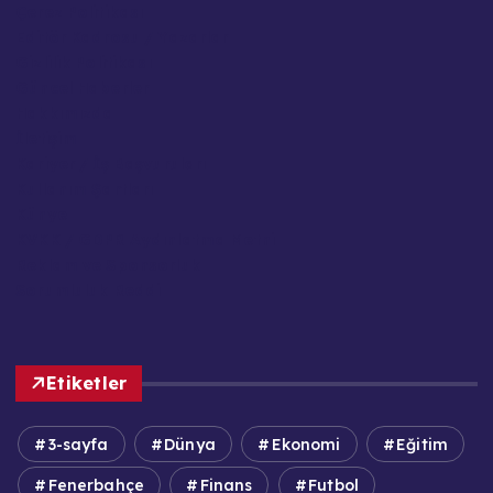
Çerez Politikası
Editör Kadrosu / Yazarlar
Gizlilik Politikası
Güncel Haberler
Hakkımızda
İletişim
Kariyer / İş Başvuruları
Kullanım Şartları
Künye
KVKK / GDPR Aydınlatma Metni
Reklam ve Sponsorluk
Sorumluluk Reddi
Etiketler
3-sayfa
Dünya
Ekonomi
Eğitim
Fenerbahçe
Finans
Futbol