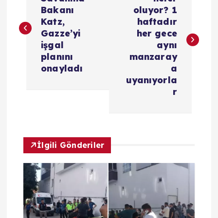
a
Bakanı
oluyor? 1
z
Katz,
haftadır
Gazze’yi
her gece
ı
işgal
aynı
planını
manzaray
g
onayladı
a
uyanıyorla
e
r
z
i
İlgili Gönderiler
n
m
e