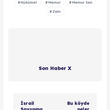
Hükümet
Memur
Memur Sen
Zam
Son Haber X
Y
İsrail
Bu köyde
Savunma
neler