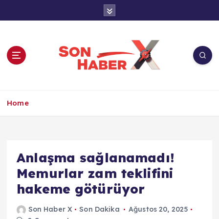
İ
ç
e
r
i
ğ
e
a
Son Haber X’te son dakika, Türkiye gündemi
t
ve yerel haberler. Doğrulanmış kaynaklar,
Home
l
tarafsız içerik ve anlık gelişmelerle güvenilir
a
haber deneyimi.
Anlaşma sağlanamadı!
Memurlar zam teklifini
hakeme götürüyor
Son Haber X
Son Dakika
Ağustos 20, 2025