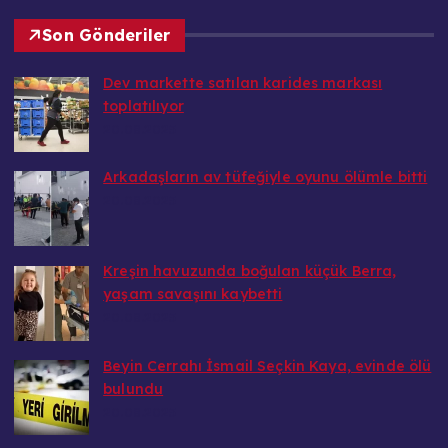
Son Gönderiler
Dev markette satılan karides markası
toplatılıyor
20.08.2025
Arkadaşların av tüfeğiyle oyunu ölümle bitti
20.08.2025
Kreşin havuzunda boğulan küçük Berra,
yaşam savaşını kaybetti
20.08.2025
Beyin Cerrahı İsmail Seçkin Kaya, evinde ölü
bulundu
20.08.2025