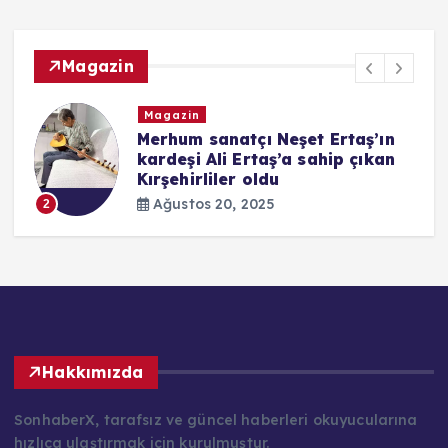
Magazin
Magazin
i
Merhum sanatçı Neşet Ertaş’ın
kardeşi Ali Ertaş’a sahip çıkan
Kırşehirliler oldu
Ağustos 20, 2025
2
Hakkımızda
SonhaberX, tarafsız ve güncel haberleri okuyucularına
hızlıca ulaştırmak için kurulmuştur.