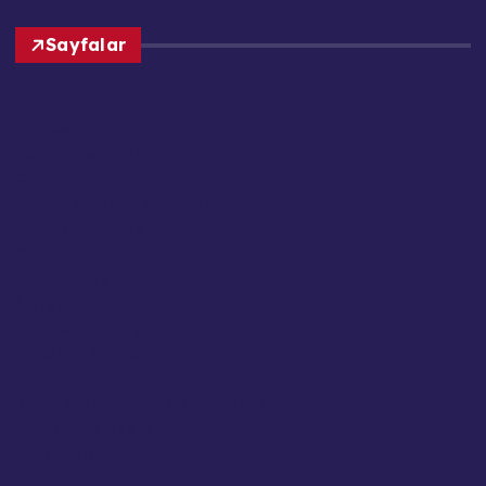
Sayfalar
Ana Sayfa
Basın Meslek İlkeleri
Çerez Politikası
Editör Kadrosu / Yazarlar
Gizlilik Politikası
Güncel Haberler
Hakkımızda
İletişim
Kariyer / İş Başvuruları
Kullanım Şartları
Künye
KVKK / GDPR Aydınlatma Metni
Reklam ve Sponsorluk
Sorumluluk Reddi