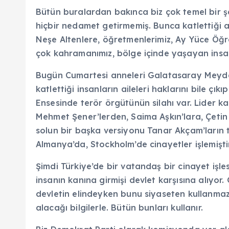
Bütün buralardan bakınca biz çok temel bir 
hiçbir nedamet getirmemiş. Bunca katlettiği 
Neşe Altenlere, öğretmenlerimiz, Ay Yüce Öğre
çok kahramanımız, bölge içinde yaşayan insanla
Bugün Cumartesi anneleri Galatasaray Meydanı
katlettiği insanların aileleri haklarını bile ç
Ensesinde terör örgütünün silahı var. Lider 
Mehmet Şener’lerden, Saima Aşkın’lara, Çetin 
solun bir başka versiyonu Tanar Akçam’ların te
Almanya’da, Stockholm’de cinayetler işlemiştir
Şimdi Türkiye’de bir vatandaş bir cinayet işl
insanın kanına girmişi devlet karşısına alıyor.
devletin elindeyken bunu siyaseten kullanmaz 
alacağı bilgilerle. Bütün bunları kullanır.