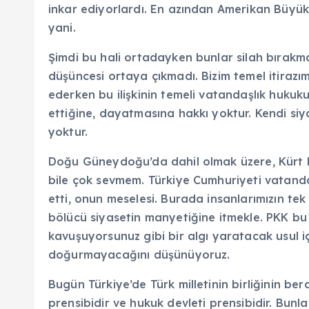
inkar ediyorlardı. En azından Amerikan Büyükelç
yani.
Şimdi bu hali ortadayken bunlar silah bırak
düşüncesi ortaya çıkmadı. Bizim temel itirazım
ederken bu ilişkinin temeli vatandaşlık hukuku.
ettiğine, dayatmasına hakkı yoktur. Kendi siy
yoktur.
Doğu Güneydoğu’da dahil olmak üzere, Kürt kö
bile çok sevmem. Türkiye Cumhuriyeti vatanda
etti, onun meselesi. Burada insanlarımızın tek t
bölücü siyasetin manyetiğine itmekle. PKK bu 
kavuşuyorsunuz gibi bir algı yaratacak usul i
doğurmayacağını düşünüyoruz.
Bugün Türkiye’de Türk milletinin birliğinin ber
prensibidir ve hukuk devleti prensibidir. Bun