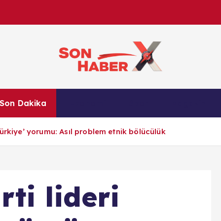
Son Haber X’te son dakika, Türkiye gündemi ve yere
Son Dakika
Ekonomi
Spor
Magazin
anlık gelişmelerle g
ürkiye’ yorumu: Asıl problem etnik bölücülük
ti lideri