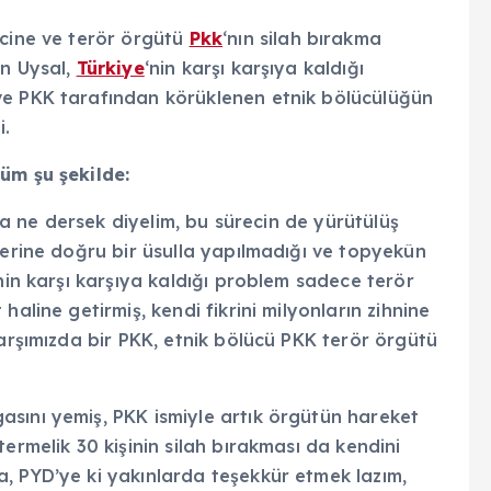
ecine ve terör örgütü
Pkk
‘nın silah bırakma
an Uysal,
Türkiye
‘nin karşı karşıya kaldığı
ve PKK tarafından körüklenen etnik bölücülüğün
i.
üm şu şekilde:
ına ne dersek diyelim, bu sürecin de yürütülüş
lerine doğru bir üsulla yapılmadığı ve topyekûn
nin karşı karşıya kaldığı problem sadece terör
aline getirmiş, kendi fikrini milyonların zihnine
karşımızda bir PKK, etnik bölücü PKK terör örgütü
sını yemiş, PKK ismiyle artık örgütün hareket
ermelik 30 kişinin silah bırakması da kendini
, PYD’ye ki yakınlarda teşekkür etmek lazım,