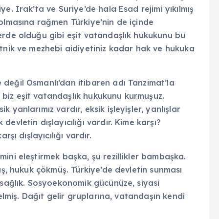
e. Irak’ta ve Suriye’de hala Esad rejimi yıkılmış
 olmasına rağmen Türkiye’nin de içinde
erde olduğu gibi eşit vatandaşlık hukukunu bu
etnik ve mezhebi aidiyetiniz kadar hak ve hukuka
değil Osmanlı’dan itibaren adı Tanzimat’la
biz eşit vatandaşlık hukukunu kurmuşuz.
yanlarımız vardır, eksik işleyişler, yanlışlar
evletin dışlayıcılığı vardır. Kime karşı?
rşı dışlayıcılığı vardır.
ini eleştirmek başka, şu rezillikler bambaşka.
müş, hukuk çökmüş. Türkiye’de devletin sunması
 sağlık. Sosyoekonomik gücünüze, siyasi
gelmiş. Dağıt gelir gruplarına, vatandaşın kendi