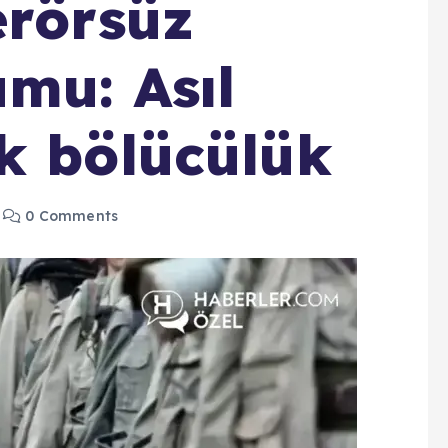
erörsüz
umu: Asıl
k bölücülük
0 Comments