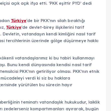
isi açık açık ifşa etti. ‘PKK eşittir PYD’ dedi
madan
Türkiye
‘de bir PKK’nın silah bıraktığı
ız,
Türkiye
‘de devlet-birey ilişkilerini tarif
 Devletin, vatandaşın kendi kimliğini nasıl tarif
asi tercihlerinin üzerinde gölge düşürmeye hakkı
kenli vatandaşlarımız ki bu tabiri kullanmayı
şı. Bunu kendi dünyasında kendisi nasıl tarif
emsilcisi PKK’nın getiriliyor olması. PKK’nın etnik
mücadeleyi verdi ki siz bu haklara
çerisinde yürütülen bu sürecin hayır
aberliğinin teminatı vatandaşlık hukukudur, laiklik
ları zedelerseniz kompartımanları ayırarak, bugün