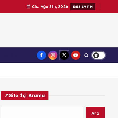
Cts. Ağu 8th, 2026
5:55:21 PM
l haberler. Doğrulanmış kaynaklar, tarafsız içerik ve
Sağlık
üvenilir haber deneyimi.
Site İçi Arama
Ara