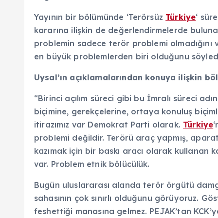
Yayının bir bölümünde ‘Terörsüz
Türkiye
‘ sür
kararına ilişkin de değerlendirmelerde bulun
problemin sadece terör problemi olmadığını 
en büyük problemlerden biri olduğunu söyled
Uysal’ın açıklamalarından konuya ilişkin böl
“Birinci açılım süreci gibi bu İmralı süreci ad
biçimine, gerekçelerine, ortaya konuluş biçim
itirazımız var Demokrat Parti olarak.
Türkiye
‘
problemi değildir. Terörü araç yapmış, aparat h
kazımak için bir baskı aracı olarak kullanan 
var. Problem etnik bölücülük.
Bugün uluslararası alanda terör örgütü damga
sahasının çok sınırlı olduğunu görüyoruz. Göst
feshettiği manasına gelmez. PEJAK’tan KCK’ya