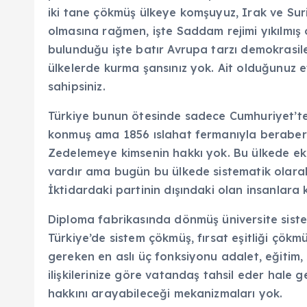
iki tane çökmüş ülkeye komşuyuz, Irak ve Suriy
olmasına rağmen, işte Saddam rejimi yıkılmış
bulunduğu işte batır Avrupa tarzı demokrasil
ülkelerde kurma şansınız yok. Ait olduğunuz 
sahipsiniz.
Türkiye bunun ötesinde sadece Cumhuriyet’te 
konmuş ama 1856 ıslahat fermanıyla beraber 
Zedelemeye kimsenin hakkı yok. Bu ülkede eksik 
vardır ama bugün bu ülkede sistematik olarak d
İktidardaki partinin dışındaki olan insanlara ka
Diploma fabrikasında dönmüş üniversite sistem
Türkiye’de sistem çökmüş, fırsat eşitliği çök
gereken en aslı üç fonksiyonu adalet, eğitim,
ilişkilerinize göre vatandaş tahsil eder hale 
hakkını arayabileceği mekanizmaları yok.