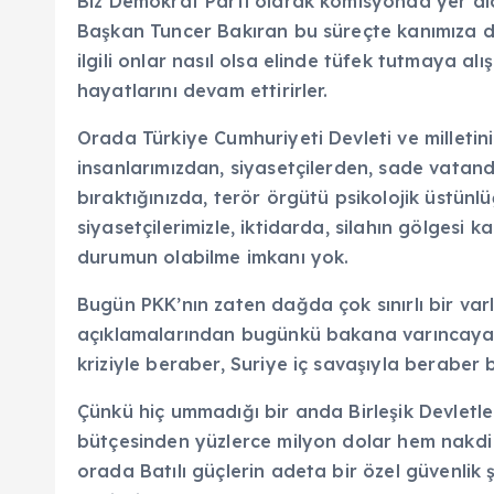
Biz Demokrat Parti olarak komisyonda yer aldı
Başkan Tuncer Bakıran bu süreçte kanımıza do
ilgili onlar nasıl olsa elinde tüfek tutmaya alı
hayatlarını devam ettirirler.
Orada Türkiye Cumhuriyeti Devleti ve millet
insanlarımızdan, siyasetçilerden, sade vatand
bıraktığınızda, terör örgütü psikolojik üstünl
siyasetçilerimizle, iktidarda, silahın gölgesi 
durumun olabilme imkanı yok.
Bugün PKK’nın zaten dağda çok sınırlı bir varl
açıklamalarından bugünkü bakana varıncaya k
kriziyle beraber, Suriye iç savaşıyla beraber 
Çünkü hiç ummadığı bir anda Birleşik Devletle
bütçesinden yüzlerce milyon dolar hem nakdi 
orada Batılı güçlerin adeta bir özel güvenlik