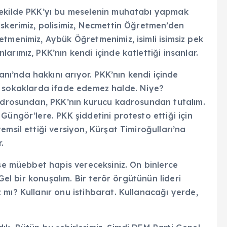
şekilde PKK’yı bu meselenin muhatabı yapmak
askerimiz, polisimiz, Necmettin Öğretmen’den
tmenimiz, Aybük Öğretmenimiz, isimli isimsiz pek
rımız, PKK’nın kendi içinde katlettiği insanlar.
’nda hakkını arıyor. PKK’nın kendi içinde
ıkıp sokaklarda ifade edemez halde. Niye?
kadrosundan, PKK’nın kurucu kadrosundan tutalım.
Güngör’lere. PKK şiddetini protesto ettiği için
msil ettiği versiyon, Kürşat Timiroğulları’na
.
ese müebbet hapis vereceksiniz. On binlerce
 Gel bir konuşalım. Bir terör örgütünün lideri
mı? Kullanır onu istihbarat. Kullanacağı yerde,