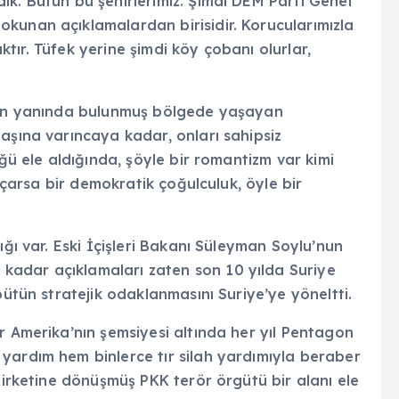
k. Bütün bu şehirlerimiz. Şimdi DEM Parti Genel
kunan açıklamalardan birisidir. Korucularımızla
şıktır. Tüfek yerine şimdi köy çobanı olurlar,
inin yanında bulunmuş bölgede yaşayan
aşına varıncaya kadar, onları sahipsiz
üğü ele aldığında, şöyle bir romantizm var kimi
kaçarsa bir demokratik çoğulculuk, öyle bir
ığı var. Eski İçişleri Bakanı Süleyman Soylu’nun
adar açıklamaları zaten son 10 yılda Suriye
bütün stratejik odaklanmasını Suriye’ye yöneltti.
r Amerika’nın şemsiyesi altında her yıl Pentagon
yardım hem binlerce tır silah yardımıyla beraber
 şirketine dönüşmüş PKK terör örgütü bir alanı ele