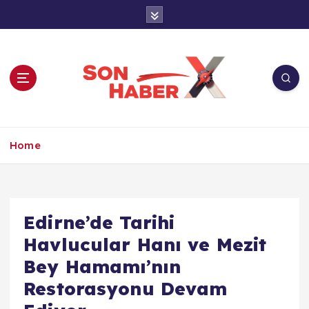
İ
ç
e
r
i
ğ
e
a
Son Haber X’te son dakika, Türkiye gündemi
t
ve yerel haberler. Doğrulanmış kaynaklar,
Home
l
tarafsız içerik ve anlık gelişmelerle güvenilir
a
haber deneyimi.
Edirne’de Tarihi
Havlucular Hanı ve Mezit
Bey Hamamı’nın
Restorasyonu Devam