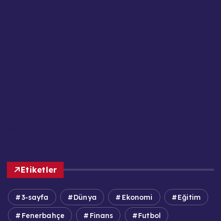
Çerez Politikası
Editör Kadrosu / Yazarlar
Gizlilik Politikası
Güncel Haberler
Hakkımızda
İletişim
Kariyer / İş Başvuruları
Kullanım Şartları
Künye
KVKK / GDPR Aydınlatma Metni
Reklam ve Sponsorluk
Sorumluluk Reddi
Etiketler
3-sayfa
Dünya
Ekonomi
Eğitim
Fenerbahçe
Finans
Futbol