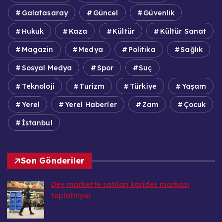
Galatasaray
Güncel
Güvenlik
Hukuk
Kaza
Kültür
Kültür Sanat
Magazin
Medya
Politika
Sağlık
Sosyal Medya
Spor
Suç
Teknoloji
Turizm
Türkiye
Yaşam
Yerel
Yerel Haberler
Zam
Çocuk
İstanbul
Son Gönderiler
Dev markette satılan karides markası
toplatılıyor
20.08.2025