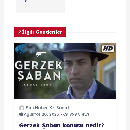
e
?
z
i
İlgili Gönderiler
n
m
e
s
i
Son Haber X
Sanat
Ağustos 20, 2025
859 views
Gerzek Şaban konusu nedir?