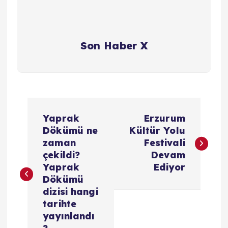
Son Haber X
Y
Yaprak
Erzurum
a
Dökümü ne
Kültür Yolu
zaman
Festivali
z
çekildi?
Devam
Yaprak
Ediyor
ı
Dökümü
dizisi hangi
g
tarihte
yayınlandı