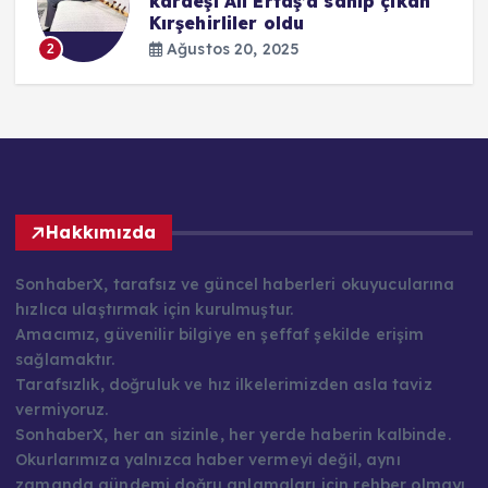
kardeşi Ali Ertaş’a sahip çıkan
Kırşehirliler oldu
Ağustos 20, 2025
2
Hakkımızda
SonhaberX, tarafsız ve güncel haberleri okuyucularına
hızlıca ulaştırmak için kurulmuştur.
Amacımız, güvenilir bilgiye en şeffaf şekilde erişim
sağlamaktır.
Tarafsızlık, doğruluk ve hız ilkelerimizden asla taviz
vermiyoruz.
SonhaberX, her an sizinle, her yerde haberin kalbinde.
Okurlarımıza yalnızca haber vermeyi değil, aynı
zamanda gündemi doğru anlamaları için rehber olmayı