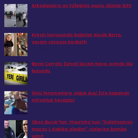
Arkadaşların av tüfeğiyle oyunu ölümle bitti
20.08.2025
Kreşin havuzunda boğulan küçük Berra,
yaşam savaşını kaybetti
20.08.2025
Beyin Cerrahı İsmail Seçkin Kaya, evinde ölü
bulundu
20.08.2025
Ünlü fenomenlere soğuk duş! İşte kapanan
milyonluk hesaplar
20.08.2025
Okan Buruk’tan, Mourinho’nun ”Galatasaray
maçını 1 dakika izledim” sözlerine bomba
yanıt