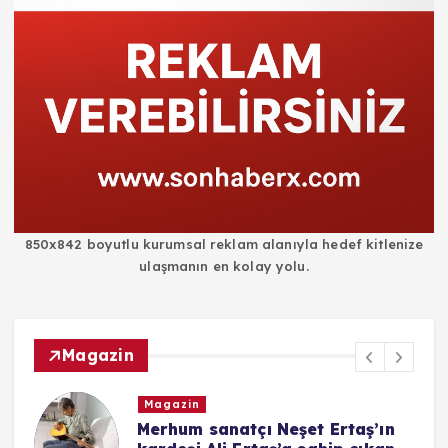
850x842 boyutlu kurumsal reklam alanıyla hedef kitlenize
ulaşmanın en kolay yolu.
Magazin
Magazin
i
Merhum sanatçı Neşet Ertaş’ın