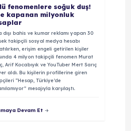
lü fenomenlere soğuk duş!
te kapanan milyonluk
saplar
a dışı bahis ve kumar reklamı yapan 30
sek takipçili sosyal medya hesabı
tılırken, erişim engeli getirilen kişiler
sında 4 milyon takipçili fenomen Murat
ç, Arif Kocabıyık ve YouTuber Mert Sarıç
er aldı. Bu kişilerin profillerine giren
pçileri “Hesap, Türkiye’de
anılamıyor” mesajıyla karşılaştı.
umaya Devam Et