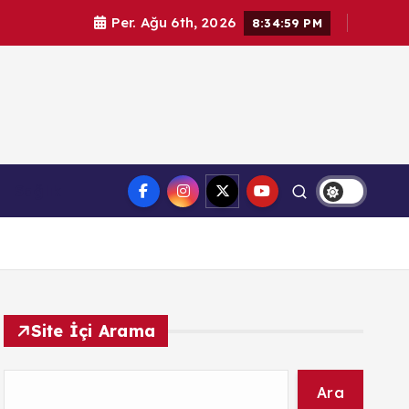
Per. Ağu 6th, 2026
8:35:00 PM
l haberler. Doğrulanmış kaynaklar, tarafsız içerik ve
Sağlık
üvenilir haber deneyimi.
Site İçi Arama
Ara