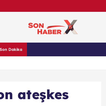
Son Haber X’te son dakika, Türkiye gündemi ve yere
Son Dakika
Ekonomi
Spor
Magazin
anlık gelişmelerle g
on ateşkes