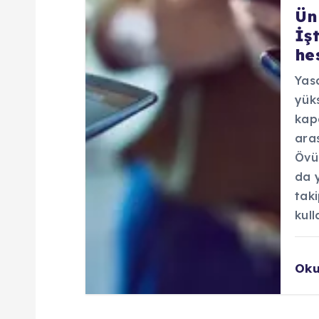
Ün
İş
he
Yas
yük
kapa
ara
Övü
da y
taki
kull
Ok