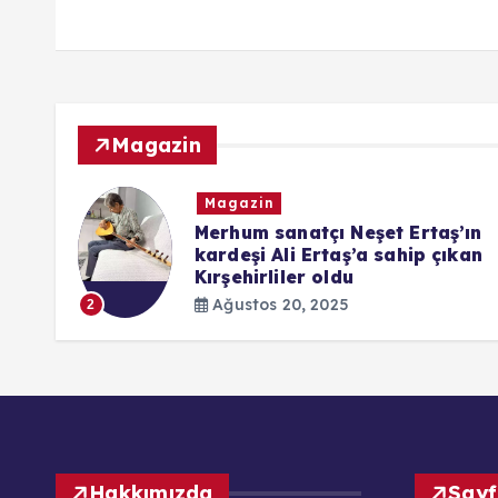
Magazin
Magazin
ndaki
Merhum sanatçı Neşet Ertaş’ın
kardeşi Ali Ertaş’a sahip çıkan
Kırşehirliler oldu
Ağustos 20, 2025
2
Hakkımızda
Sayf