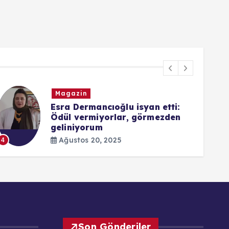
Magazin
Esra Dermancıoğlu isyan etti:
Ödül vermiyorlar, görmezden
geliniyorum
5
Ağustos 20, 2025
4
Son Gönderiler