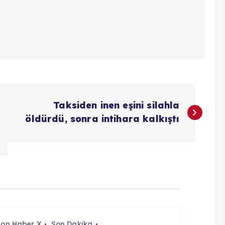
Taksiden inen eşini silahla
öldürdü, sonra intihara kalkıştı
Son Haber X
Son Dakika