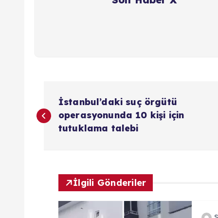
Y
İstanbul’daki suç örgütü
a
operasyonunda 10 kişi için
tutuklama talebi
z
ı
İlgili Gönderiler
g