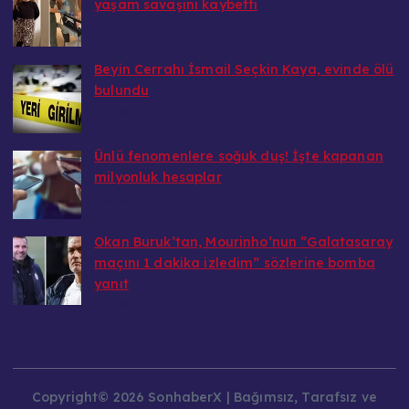
yaşam savaşını kaybetti
20.08.2025
Beyin Cerrahı İsmail Seçkin Kaya, evinde ölü
bulundu
20.08.2025
Ünlü fenomenlere soğuk duş! İşte kapanan
milyonluk hesaplar
20.08.2025
Okan Buruk’tan, Mourinho’nun ”Galatasaray
maçını 1 dakika izledim” sözlerine bomba
yanıt
20.08.2025
Copyright© 2026 SonhaberX | Bağımsız, Tarafsız ve