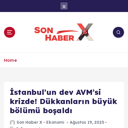
İ
ç
e
r
i
ğ
e
a
Son Haber X’te son dakika, Türkiye gündemi
t
ve yerel haberler. Doğrulanmış kaynaklar,
Home
l
tarafsız içerik ve anlık gelişmelerle güvenilir
a
haber deneyimi.
İstanbul’un dev AVM’si
krizde! Dükkanların büyük
bölümü boşaldı
Son Haber X
Ekonomi
Ağustos 19, 2025