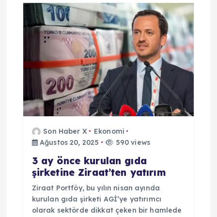
n
m
e
s
i
Son Haber X
Ekonomi
Ağustos 20, 2025
590 views
3 ay önce kurulan gıda
şirketine Ziraat’ten yatırım
Ziraat Portföy, bu yılın nisan ayında
kurulan gıda şirketi AGİ’ye yatırımcı
olarak sektörde dikkat çeken bir hamlede