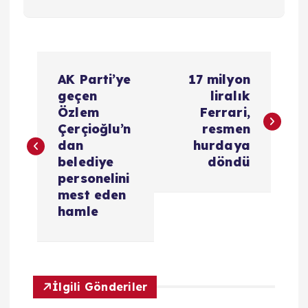
Y
AK Parti’ye
17 milyon
a
geçen
liralık
Özlem
Ferrari,
z
Çerçioğlu’n
resmen
dan
hurdaya
ı
belediye
döndü
personelini
g
mest eden
hamle
e
z
İlgili Gönderiler
i