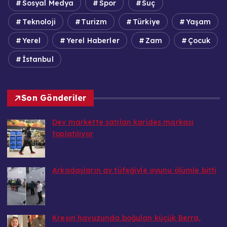
Sosyal Medya
Spor
Suç
Teknoloji
Turizm
Türkiye
Yaşam
Yerel
Yerel Haberler
Zam
Çocuk
İstanbul
Son Gönderiler
Dev markette satılan karides markası
toplatılıyor
20.08.2025
Arkadaşların av tüfeğiyle oyunu ölümle bitti
20.08.2025
Kreşin havuzunda boğulan küçük Berra,