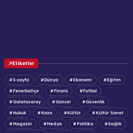
Kariyer / İş Başvuruları
Kullanım Şartları
Künye
KVKK / GDPR Aydınlatma Metni
Reklam ve Sponsorluk
Sorumluluk Reddi
Etiketler
3-sayfa
Dünya
Ekonomi
Eğitim
Fenerbahçe
Finans
Futbol
Galatasaray
Güncel
Güvenlik
Hukuk
Kaza
Kültür
Kültür Sanat
Magazin
Medya
Politika
Sağlık