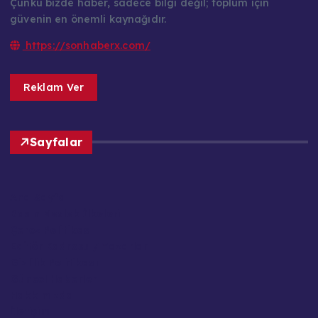
Çünkü bizde haber, sadece bilgi değil; toplum için
güvenin en önemli kaynağıdır.
https://sonhaberx.com/
Reklam Ver
Sayfalar
Ana Sayfa
Basın Meslek İlkeleri
Çerez Politikası
Editör Kadrosu / Yazarlar
Gizlilik Politikası
Güncel Haberler
Hakkımızda
İletişim