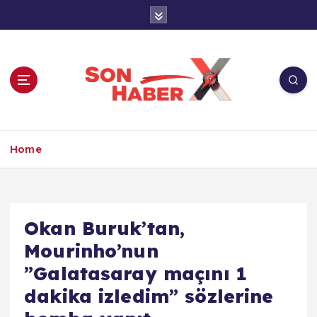
İ
ç
e
r
i
ğ
e
a
Son Haber X’te son dakika, Türkiye gündemi
t
ve yerel haberler. Doğrulanmış kaynaklar,
Home
l
tarafsız içerik ve anlık gelişmelerle güvenilir
a
haber deneyimi.
Okan Buruk’tan,
Mourinho’nun
”Galatasaray maçını 1
dakika izledim” sözlerine