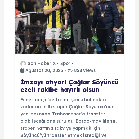
e
z
i
n
m
Son Haber X
Spor
Ağustos 20, 2025
858 views
e
İmzayı atıyor! Çağlar Söyüncü
ezeli rakibe hayırlı olsun
s
Fenerbahçe’de forma şansı bulmakta
i
zorlanan milli stoper Çağlar Söyüncü’nün
yeni sezonda Trabzonspor’a transfer
olabileceği öne sürüldü. Bordo-mavililerin,
stoper hattına takviye yapmak için
Söyüncü’yü transfer etmek istediği ve