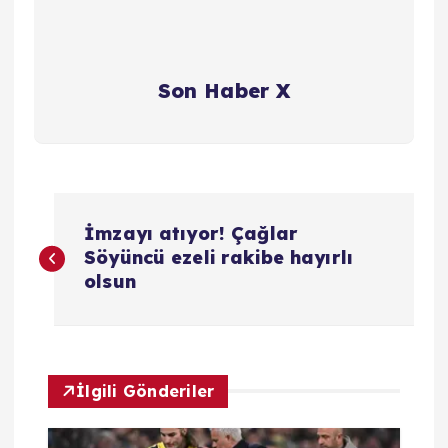
Son Haber X
Y
İmzayı atıyor! Çağlar
a
Söyüncü ezeli rakibe hayırlı
olsun
z
ı
İlgili Gönderiler
g