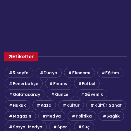
Kullanım Şartları
Künye
KVKK / GDPR Aydınlatma Metni
Reklam ve Sponsorluk
Sorumluluk Reddi
Etiketler
3-sayfa
Dünya
Ekonomi
Eğitim
Fenerbahçe
Finans
Futbol
Galatasaray
Güncel
Güvenlik
Hukuk
Kaza
Kültür
Kültür Sanat
Magazin
Medya
Politika
Sağlık
Sosyal Medya
Spor
Suç