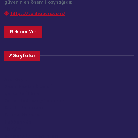
güvenin en önemli kaynağıdır.
https://sonhaberx.com/
Reklam Ver
Sayfalar
Ana Sayfa
Basın Meslek İlkeleri
Çerez Politikası
Editör Kadrosu / Yazarlar
Gizlilik Politikası
Güncel Haberler
Hakkımızda
İletişim
Kariyer / İş Başvuruları