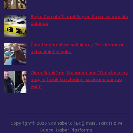
20.08.2025
Beyin Cerrahı İsmail Seçkin Kaya, evinde ölü
bulundu
20.08.2025
Ünlü fenomenlere soğuk duş! İşte kapanan
milyonluk hesaplar
20.08.2025
Okan Buruk’tan, Mourinho’nun ”Galatasaray
maçını 1 dakika izledim” sözlerine bomba
yanıt
20.08.2025
Copyright© 2026 SonhaberX | Bağımsız, Tarafsız ve
Güncel Haber Platformu.