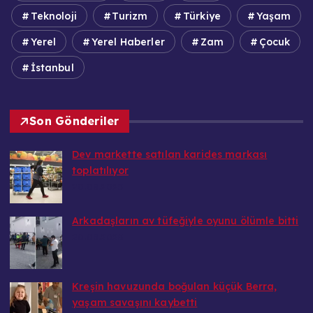
Teknoloji
Turizm
Türkiye
Yaşam
Yerel
Yerel Haberler
Zam
Çocuk
İstanbul
Son Gönderiler
Dev markette satılan karides markası
toplatılıyor
20.08.2025
Arkadaşların av tüfeğiyle oyunu ölümle bitti
20.08.2025
Kreşin havuzunda boğulan küçük Berra,
yaşam savaşını kaybetti