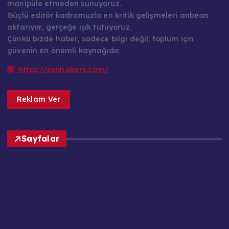
manipüle etmeden sunuyoruz.
Güçlü editör kadromuzla en kritik gelişmeleri anbean
aktarıyor, gerçeğe ışık tutuyoruz.
Çünkü bizde haber, sadece bilgi değil; toplum için
güvenin en önemli kaynağıdır.
https://sonhaberx.com/
Reklam Ver
Sayfalar
Ana Sayfa
Basın Meslek İlkeleri
Çerez Politikası
Editör Kadrosu / Yazarlar
Gizlilik Politikası