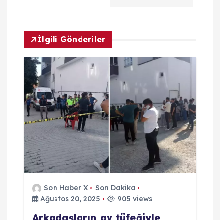
e
z
İlgili Gönderiler
i
n
m
e
s
i
Son Haber X
Son Dakika
Ağustos 20, 2025
905 views
Arkadaşların av tüfeğiyle