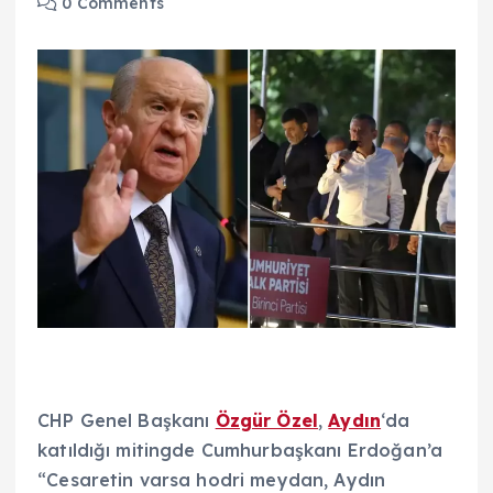
0 Comments
CHP Genel Başkanı
Özgür Özel
,
Aydın
‘da
katıldığı mitingde Cumhurbaşkanı Erdoğan’a
“Cesaretin varsa hodri meydan, Aydın