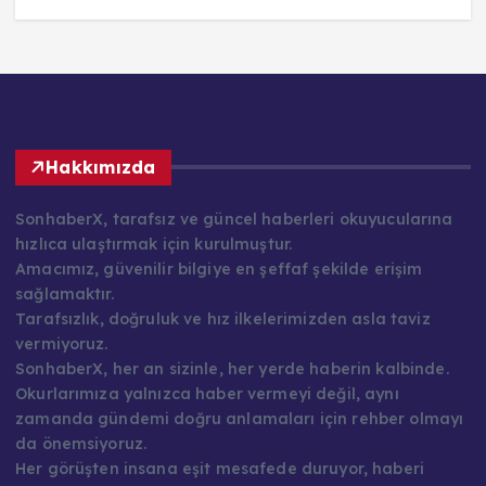
Hakkımızda
SonhaberX, tarafsız ve güncel haberleri okuyucularına
hızlıca ulaştırmak için kurulmuştur.
Amacımız, güvenilir bilgiye en şeffaf şekilde erişim
sağlamaktır.
Tarafsızlık, doğruluk ve hız ilkelerimizden asla taviz
vermiyoruz.
SonhaberX, her an sizinle, her yerde haberin kalbinde.
Okurlarımıza yalnızca haber vermeyi değil, aynı
zamanda gündemi doğru anlamaları için rehber olmayı
da önemsiyoruz.
Her görüşten insana eşit mesafede duruyor, haberi