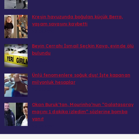
Kreşin havuzunda boğulan küçük Berra,
yaşam savaşını kaybetti
20.08.2025
Beyin Cerrahı İsmail Seçkin Kaya, evinde ölü
bulundu
20.08.2025
Ünlü fenomenlere soğuk duş! İşte kapanan
milyonluk hesaplar
20.08.2025
Okan Buruk’tan, Mourinho’nun ”Galatasaray
maçını 1 dakika izledim” sözlerine bomba
yanıt
20.08.2025