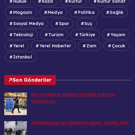
Hukuk
Kaza
Kültür
Kültür Sanat
Magazin
Medya
Politika
Sağlık
Sosyal Medya
Spor
Suç
Teknoloji
Turizm
Türkiye
Yaşam
Yerel
Yerel Haberler
Zam
Çocuk
İstanbul
Son Gönderiler
Dev markette satılan karides markası
toplatılıyor
20.08.2025
Arkadaşların av tüfeğiyle oyunu ölümle bitti
20.08.2025