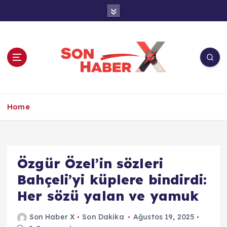
İ
ç
e
r
i
ğ
e
a
Son Haber X’te son dakika, Türkiye gündemi
t
ve yerel haberler. Doğrulanmış kaynaklar,
Home
l
tarafsız içerik ve anlık gelişmelerle güvenilir
a
haber deneyimi.
Özgür Özel’in sözleri
Bahçeli’yi küplere bindirdi:
Her sözü yalan ve yamuk
Son Haber X
Son Dakika
Ağustos 19, 2025