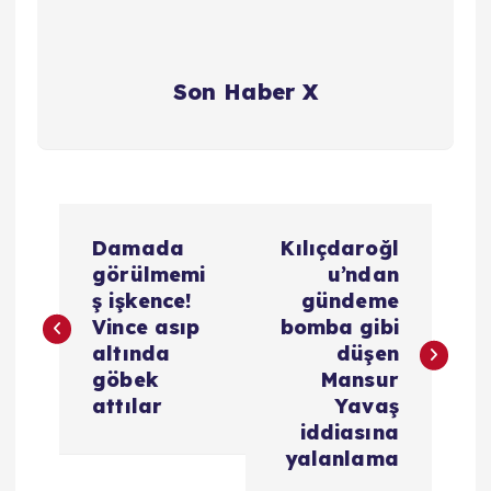
Son Haber X
Y
Damada
Kılıçdaroğl
a
görülmemi
u’ndan
ş işkence!
gündeme
z
Vince asıp
bomba gibi
altında
düşen
ı
göbek
Mansur
attılar
Yavaş
g
iddiasına
yalanlama