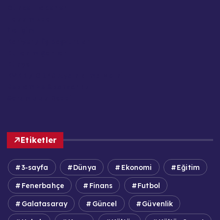
Güncel Haberler
Hakkımızda
İletişim
Kariyer / İş Başvuruları
Kullanım Şartları
Künye
KVKK / GDPR Aydınlatma Metni
Reklam ve Sponsorluk
Sorumluluk Reddi
Etiketler
3-sayfa
Dünya
Ekonomi
Eğitim
Fenerbahçe
Finans
Futbol
Galatasaray
Güncel
Güvenlik