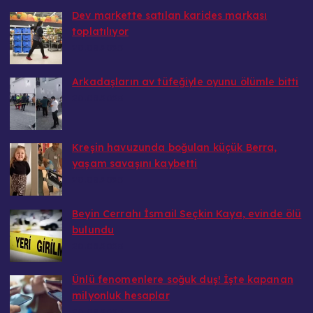
Dev markette satılan karides markası
toplatılıyor
20.08.2025
Arkadaşların av tüfeğiyle oyunu ölümle bitti
20.08.2025
Kreşin havuzunda boğulan küçük Berra,
yaşam savaşını kaybetti
20.08.2025
Beyin Cerrahı İsmail Seçkin Kaya, evinde ölü
bulundu
20.08.2025
Ünlü fenomenlere soğuk duş! İşte kapanan
milyonluk hesaplar
20.08.2025