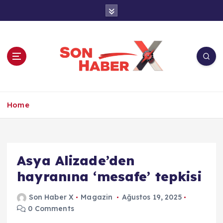
İ
ç
e
r
i
ğ
e
a
Son Haber X’te son dakika, Türkiye gündemi
t
ve yerel haberler. Doğrulanmış kaynaklar,
Home
l
tarafsız içerik ve anlık gelişmelerle güvenilir
a
haber deneyimi.
Asya Alizade’den
hayranına ‘mesafe’ tepkisi
Son Haber X
Magazin
Ağustos 19, 2025
0 Comments