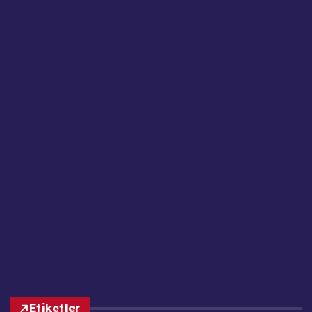
Ana Sayfa
Basın Meslek İlkeleri
Çerez Politikası
Editör Kadrosu / Yazarlar
Gizlilik Politikası
Güncel Haberler
Hakkımızda
İletişim
Kariyer / İş Başvuruları
Kullanım Şartları
Künye
KVKK / GDPR Aydınlatma Metni
Reklam ve Sponsorluk
Sorumluluk Reddi
Etiketler