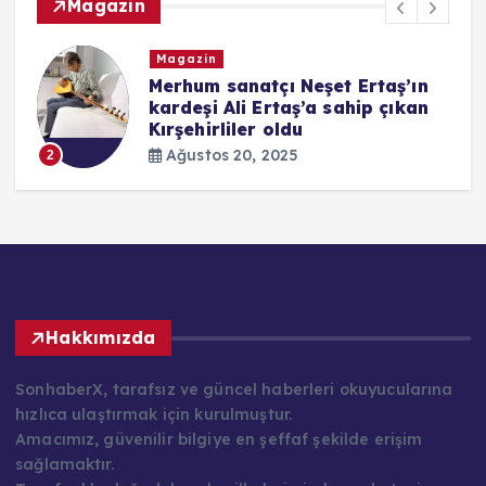
Magazin
Magazin
i
Merhum sanatçı Neşet Ertaş’ın
kardeşi Ali Ertaş’a sahip çıkan
Kırşehirliler oldu
Ağustos 20, 2025
2
Hakkımızda
SonhaberX, tarafsız ve güncel haberleri okuyucularına
hızlıca ulaştırmak için kurulmuştur.
Amacımız, güvenilir bilgiye en şeffaf şekilde erişim
sağlamaktır.