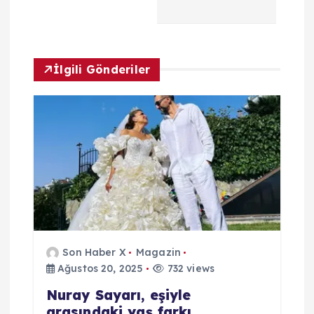
e
z
İlgili Gönderiler
i
n
m
e
s
i
Son Haber X
Magazin
Ağustos 20, 2025
732 views
Nuray Sayarı, eşiyle
arasındaki yaş farkı