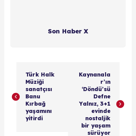
Son Haber X
Y
Türk Halk
Kaynanala
a
Müziği
r’ın
sanatçısı
‘Döndü’sü
z
Banu
Defne
Kırbağ
Yalnız, 3+1
ı
yaşamını
evinde
yitirdi
nostaljik
g
bir yaşam
sürüyor