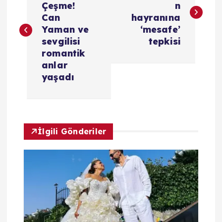
Çeşme!
n
z
Can
hayranına
Yaman ve
‘mesafe’
ı
sevgilisi
tepkisi
romantik
g
anlar
yaşadı
e
z
İlgili Gönderiler
i
n
m
e