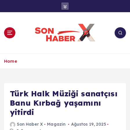
İ
ç
e
r
i
ğ
e
a
Son Haber X’te son dakika, Türkiye gündemi
t
ve yerel haberler. Doğrulanmış kaynaklar,
Home
l
tarafsız içerik ve anlık gelişmelerle güvenilir
a
haber deneyimi.
Türk Halk Müziği sanatçısı
Banu Kırbağ yaşamını
yitirdi
Son Haber X
Magazin
Ağustos 19, 2025