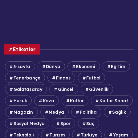
Künye
KVKK / GDPR Aydınlatma Metni
Reklam ve Sponsorluk
Sorumluluk Reddi
Etiketler
3-sayfa
Dünya
Ekonomi
Eğitim
Fenerbahçe
Finans
Futbol
Galatasaray
Güncel
Güvenlik
Hukuk
Kaza
Kültür
Kültür Sanat
Magazin
Medya
Politika
Sağlık
Sosyal Medya
Spor
Suç
Teknoloji
Turizm
Türkiye
Yaşam