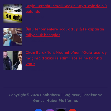
Beyin Cerrahı İsmail Seçkin Kaya, evinde ölü
bulundu
20.08.2025
Ünlü fenomenlere soğuk duş! İşte kapanan
milyonluk hesaplar
20.08.2025
Okan Buruk’tan, Mourinho’nun ”Galatasaray
maçını 1 dakika izledim” sözlerine bomba
yanıt
20.08.2025
Copyright© 2026 SonhaberX | Bağımsız, Tarafsız ve
Güncel Haber Platformu.