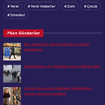
Yerel
Yerel Haberler
Zam
Çocuk
İstanbul
Son Gönderiler
Dev markette satılan karides markası
toplatılıyor
20.08.2025
Arkadaşların av tüfeğiyle oyunu ölümle bitti
20.08.2025
Kreşin havuzunda boğulan küçük Berra,
yaşam savaşını kaybetti
20.08.2025