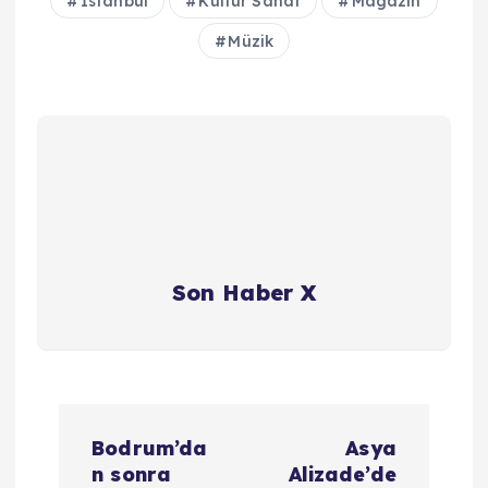
İstanbul
Kültür Sanat
Magazin
Müzik
Son Haber X
Y
Bodrum’da
Asya
a
n sonra
Alizade’de