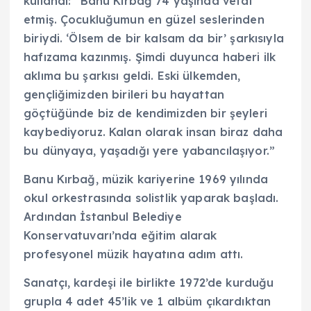
kullandı: “Banu Kırbağ 74 yaşında vefat
etmiş. Çocukluğumun en güzel seslerinden
biriydi. ‘Ölsem de bir kalsam da bir’ şarkısıyla
hafızama kazınmış. Şimdi duyunca haberi ilk
aklıma bu şarkısı geldi. Eski ülkemden,
gençliğimizden birileri bu hayattan
göçtüğünde biz de kendimizden bir şeyleri
kaybediyoruz. Kalan olarak insan biraz daha
bu dünyaya, yaşadığı yere yabancılaşıyor.”
Banu Kırbağ, müzik kariyerine 1969 yılında
okul orkestrasında solistlik yaparak başladı.
Ardından İstanbul Belediye
Konservatuvarı’nda eğitim alarak
profesyonel müzik hayatına adım attı.
Sanatçı, kardeşi ile birlikte 1972’de kurduğu
grupla 4 adet 45’lik ve 1 albüm çıkardıktan