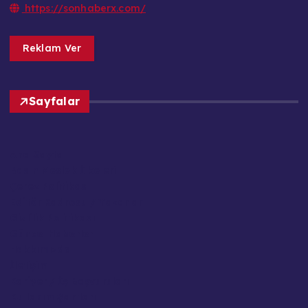
https://sonhaberx.com/
Reklam Ver
Sayfalar
Ana Sayfa
Basın Meslek İlkeleri
Çerez Politikası
Editör Kadrosu / Yazarlar
Gizlilik Politikası
Güncel Haberler
Hakkımızda
İletişim
Kariyer / İş Başvuruları
Kullanım Şartları