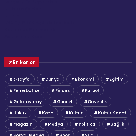
Kariyer / İş Başvuruları
Kullanım Şartları
Künye
KVKK / GDPR Aydınlatma Metni
Reklam ve Sponsorluk
Sorumluluk Reddi
Etiketler
3-sayfa
Dünya
Ekonomi
Eğitim
Fenerbahçe
Finans
Futbol
Galatasaray
Güncel
Güvenlik
Hukuk
Kaza
Kültür
Kültür Sanat
Magazin
Medya
Politika
Sağlık
Sosyal Medya
Spor
Suç