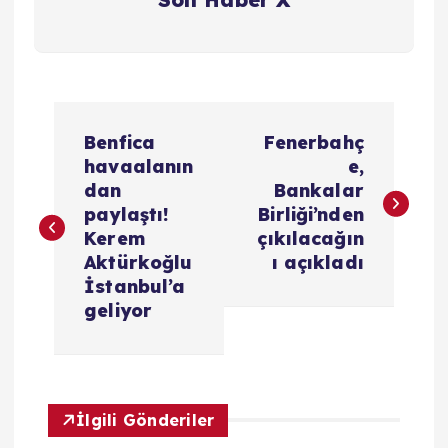
Y
Benfica
Fenerbahç
a
havaalanın
e,
dan
Bankalar
z
paylaştı!
Birliği’nden
Kerem
çıkılacağın
ı
Aktürkoğlu
ı açıkladı
İstanbul’a
g
geliyor
e
z
İlgili Gönderiler