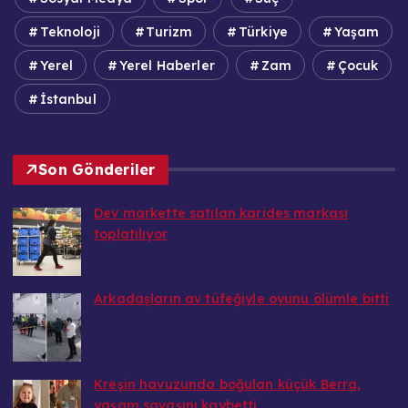
Teknoloji
Turizm
Türkiye
Yaşam
Yerel
Yerel Haberler
Zam
Çocuk
İstanbul
Son Gönderiler
Dev markette satılan karides markası
toplatılıyor
20.08.2025
Arkadaşların av tüfeğiyle oyunu ölümle bitti
20.08.2025
Kreşin havuzunda boğulan küçük Berra,
yaşam savaşını kaybetti