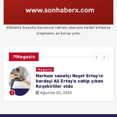
850x842 boyutlu kurumsal reklam alanıyla hedef kitlenize
ulaşmanın en kolay yolu.
Magazin
Magazin
i
Merhum sanatçı Neşet Ertaş’ın
kardeşi Ali Ertaş’a sahip çıkan
Kırşehirliler oldu
Ağustos 20, 2025
2