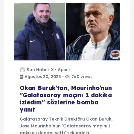
i
n
m
e
s
Son Haber X
Spor
i
Ağustos 20, 2025
760 views
Okan Buruk’tan, Mourinho’nun
”Galatasaray maçını 1 dakika
izledim” sözlerine bomba
yanıt
Galatasaray Teknik Direktörü Okan Buruk,
Jose Mourinho’nun ‘Galatasaray maçını 1
dakika izledim, yetti’ şeklindeki