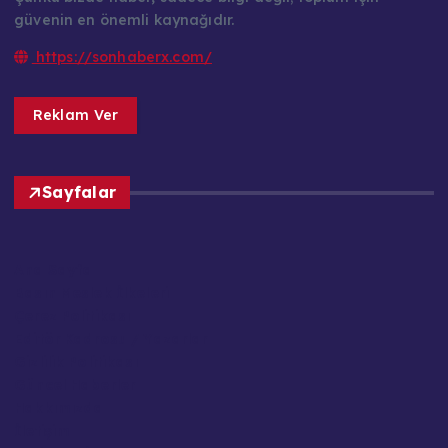
güvenin en önemli kaynağıdır.
https://sonhaberx.com/
Reklam Ver
Sayfalar
Ana Sayfa
Basın Meslek İlkeleri
Çerez Politikası
Editör Kadrosu / Yazarlar
Gizlilik Politikası
Güncel Haberler
Hakkımızda
İletişim