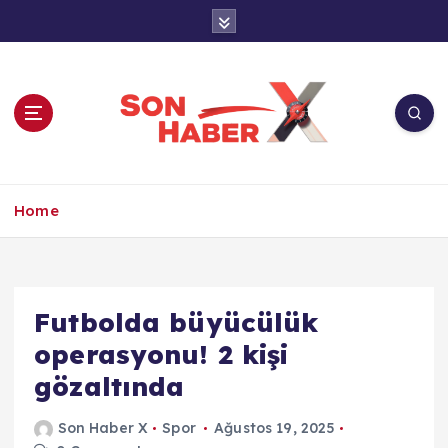
İ
ç
e
r
i
ğ
e
a
Son Haber X’te son dakika, Türkiye gündemi
t
ve yerel haberler. Doğrulanmış kaynaklar,
Home
l
tarafsız içerik ve anlık gelişmelerle güvenilir
a
haber deneyimi.
Futbolda büyücülük
operasyonu! 2 kişi
gözaltında
Son Haber X
Spor
Ağustos 19, 2025