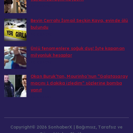
20.08.2025
Beyin Cerrahı İsmail Seçkin Kaya, evinde ölü
bulundu
20.08.2025
Ünlü fenomenlere soğuk duş! İşte kapanan
milyonluk hesaplar
20.08.2025
Okan Buruk’tan, Mourinho’nun ”Galatasaray
maçını 1 dakika izledim” sözlerine bomba
yanıt
20.08.2025
Copyright© 2026 SonhaberX | Bağımsız, Tarafsız ve