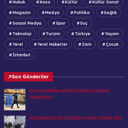
Hukuk
Kaza
Kültür
Kültür Sanat
Magazin
Medya
Politika
Sağlık
Sosyal Medya
Spor
Suç
Teknoloji
Turizm
Türkiye
Yaşam
Yerel
Yerel Haberler
Zam
Çocuk
İstanbul
Son Gönderiler
Dev markette satılan karides markası
toplatılıyor
20.08.2025
Arkadaşların av tüfeğiyle oyunu ölümle bitti
20.08.2025