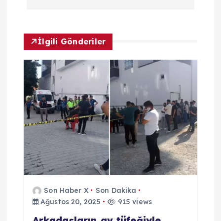
z
i
İlgili Gönderiler
n
m
e
s
i
Son Haber X
Son Dakika
Ağustos 20, 2025
915 views
Arkadaşların av tüfeğiyle