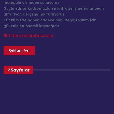
manipüle etmeden sunuyoruz.
Güçlü editör kadromuzla en kritik gelişmeleri anbean
aktarıyor, gerçeğe ışık tutuyoruz.
Çünkü bizde haber, sadece bilgi değil; toplum için
güvenin en önemli kaynağıdır.
https://sonhaberx.com/
Reklam Ver
Sayfalar
Ana Sayfa
Basın Meslek İlkeleri
Çerez Politikası
Editör Kadrosu / Yazarlar
Gizlilik Politikası