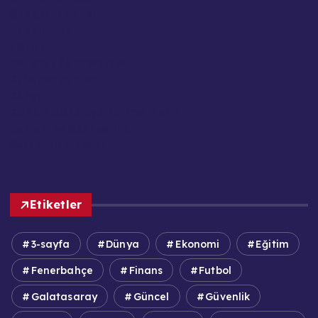
Güncel Haberler
Hakkımızda
İletişim
Kariyer / İş Başvuruları
Kullanım Şartları
Künye
KVKK / GDPR Aydınlatma Metni
Reklam ve Sponsorluk
Sorumluluk Reddi
Etiketler
3-sayfa
Dünya
Ekonomi
Eğitim
Fenerbahçe
Finans
Futbol
Galatasaray
Güncel
Güvenlik