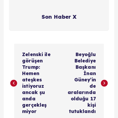
Son Haber X
Y
Zelenski ile
Beyoğlu
a
görüşen
Belediye
Trump:
Başkanı
z
Hemen
İnan
ateşkes
Güney’in
ı
istiyoruz
de
ancak şu
aralarında
g
anda
olduğu 17
gerçekleş
kişi
e
miyor
tutuklandı