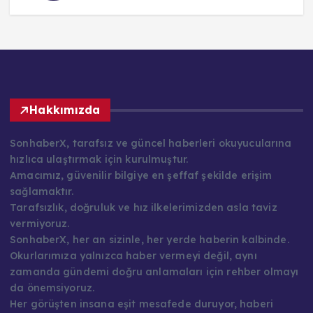
Hakkımızda
SonhaberX, tarafsız ve güncel haberleri okuyucularına
hızlıca ulaştırmak için kurulmuştur.
Amacımız, güvenilir bilgiye en şeffaf şekilde erişim
sağlamaktır.
Tarafsızlık, doğruluk ve hız ilkelerimizden asla taviz
vermiyoruz.
SonhaberX, her an sizinle, her yerde haberin kalbinde.
Okurlarımıza yalnızca haber vermeyi değil, aynı
zamanda gündemi doğru anlamaları için rehber olmayı
da önemsiyoruz.
Her görüşten insana eşit mesafede duruyor, haberi