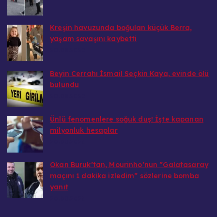
Kreşin havuzunda boğulan küçük Berra,
yaşam savaşını kaybetti
20.08.2025
Beyin Cerrahı İsmail Seçkin Kaya, evinde ölü
bulundu
20.08.2025
Ünlü fenomenlere soğuk duş! İşte kapanan
milyonluk hesaplar
20.08.2025
Okan Buruk’tan, Mourinho’nun ”Galatasaray
maçını 1 dakika izledim” sözlerine bomba
yanıt
20.08.2025