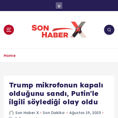
İ
ç
e
r
i
ğ
e
a
Son Haber X’te son dakika, Türkiye gündemi
t
ve yerel haberler. Doğrulanmış kaynaklar,
Home
l
tarafsız içerik ve anlık gelişmelerle güvenilir
a
haber deneyimi.
Trump mikrofonun kapalı
olduğunu sandı, Putin’le
ilgili söylediği olay oldu
Son Haber X
Son Dakika
Ağustos 19, 2025