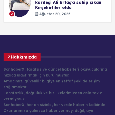
kardeşi Ali Ertaş’a sahip çıkan
Kırşehirliler oldu
Ağustos 20, 2025
2
Hakkımızda
SonhaberX, tarafsız ve güncel haberleri okuyucularına
hızlıca ulaştırmak için kurulmuştur.
Amacımız, güvenilir bilgiye en şeffaf şekilde erişim
sağlamaktır.
Tarafsızlık, doğruluk ve hız ilkelerimizden asla taviz
vermiyoruz.
SonhaberX, her an sizinle, her yerde haberin kalbinde.
Okurlarımıza yalnızca haber vermeyi değil, aynı