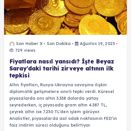
Son Haber X
Son Dakika
Ağustos 19, 2025
729 views
Fiyatlara nasıl yansıdı? İşte Beyaz
Saray’daki tarihi zirveye altının ilk
tepkisi
Altın fiyatları, Rusya-Ukrayna savaşına ilişkin
diplomatik gelişmelere sınırlı tepki verdi. Küresel
piyasalarda ons altın 3.338 dolarda yatay
seyrederken, iç piyasada gram altın 4.387 TL,
çeyrek altın ise 7.230 TL’den işlem görüyor.
Analistler, piyasalarda asıl odak noktasının FED’in
faiz indirim süreci olduğunu belirtiyor.