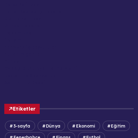
Çerez Politikası
Editör Kadrosu / Yazarlar
Gizlilik Politikası
Güncel Haberler
Hakkımızda
İletişim
Kariyer / İş Başvuruları
Kullanım Şartları
Künye
KVKK / GDPR Aydınlatma Metni
Reklam ve Sponsorluk
Sorumluluk Reddi
Etiketler
3-sayfa
Dünya
Ekonomi
Eğitim
Fenerbahçe
Finans
Futbol