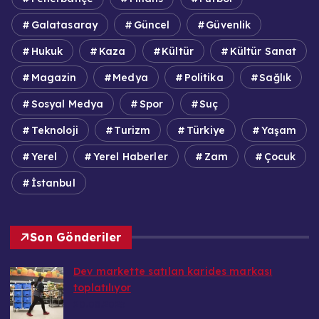
Galatasaray
Güncel
Güvenlik
Hukuk
Kaza
Kültür
Kültür Sanat
Magazin
Medya
Politika
Sağlık
Sosyal Medya
Spor
Suç
Teknoloji
Turizm
Türkiye
Yaşam
Yerel
Yerel Haberler
Zam
Çocuk
İstanbul
Son Gönderiler
Dev markette satılan karides markası
toplatılıyor
20.08.2025