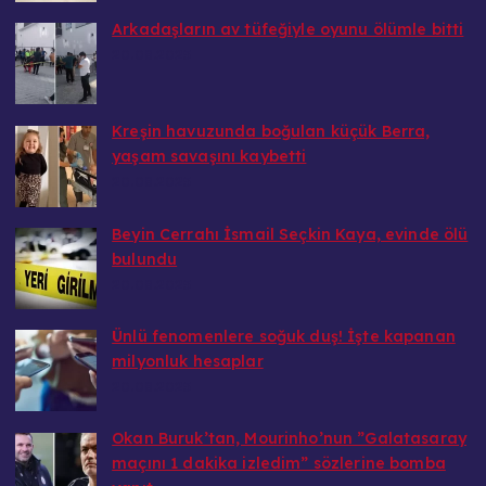
Arkadaşların av tüfeğiyle oyunu ölümle bitti
20.08.2025
Kreşin havuzunda boğulan küçük Berra,
yaşam savaşını kaybetti
20.08.2025
Beyin Cerrahı İsmail Seçkin Kaya, evinde ölü
bulundu
20.08.2025
Ünlü fenomenlere soğuk duş! İşte kapanan
milyonluk hesaplar
20.08.2025
Okan Buruk’tan, Mourinho’nun ”Galatasaray
maçını 1 dakika izledim” sözlerine bomba