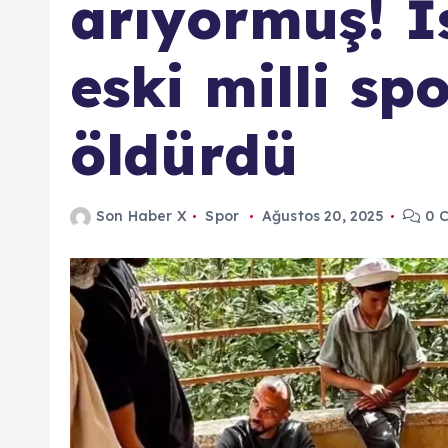
arıyormuş! İsr
eski milli sp
öldürdü
Son Haber X
Spor
Ağustos 20, 2025
0 