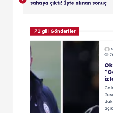
a
sahaya çıktı! İşte alınan sonuç
z
ı
İlgili Gönderiler
g
76
e
Ok
”G
z
iz
i
Gal
Jos
n
daki
açık