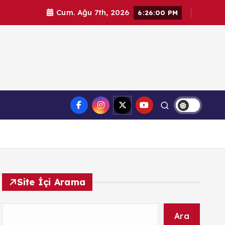
Cum. Ağu 7th, 2026
6:26:01 PM
l haberler. Doğrulanmış kaynaklar, tarafsız içerik ve
Sağlık
üvenilir haber deneyimi.
Site İçi Arama
Ara