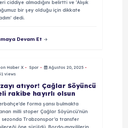
eri ciddiye almadığını belirtti ve ‘Alışık
uğumuz bir şey olduğu için dikkate
adım’ dedi.
umaya Devam Et
Son Haber X
Spor
Ağustos 20, 2025
1 views
zayı atıyor! Çağlar Söyüncü
eli rakibe hayırlı olsun
erbahçe’de forma şansı bulmakta
lanan milli stoper Çağlar Söyüncü’nün
i sezonda Trabzonspor’a transfer
ileceği öne sürüldü. Bordo-mavililerin,