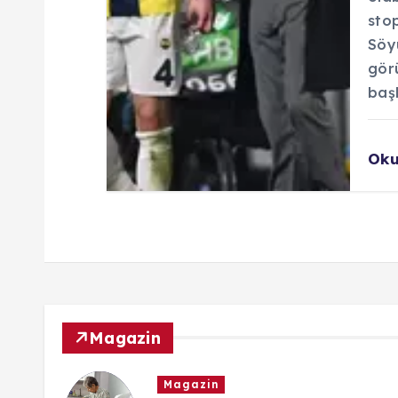
sto
Söy
görü
başl
Ok
Magazin
Magazin