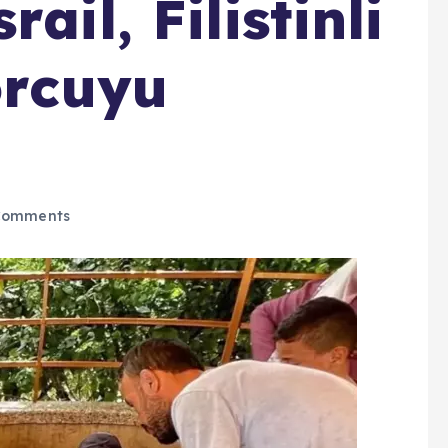
ail, Filistinli
orcuyu
Comments