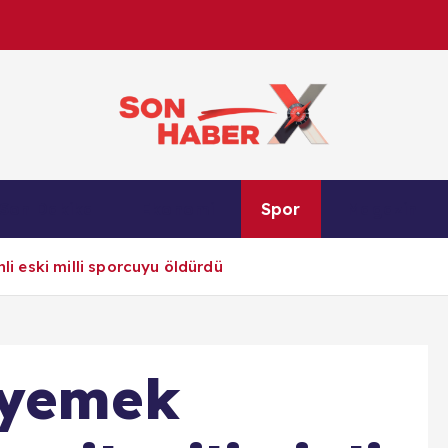
Son Haber X’te son dakika, Türkiye gündemi ve yere
Son Dakika
Ekonomi
Spor
Magazin
anlık gelişmelerle g
nli eski milli sporcuyu öldürdü
 yemek