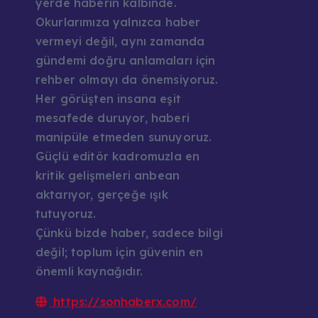
yerde haberin kalbinde.
Kariyer /
Okurlarımıza yalnızca haber
Kullanım 
vermeyi değil, aynı zamanda
Künye
gündemi doğru anlamaları için
KVKK / G
rehber olmayı da önemsiyoruz.
Reklam v
Her görüşten insana eşit
Sorumlul
mesafede duruyor, haberi
manipüle etmeden sunuyoruz.
Güçlü editör kadromuzla en
kritik gelişmeleri anbean
aktarıyor, gerçeğe ışık
tutuyoruz.
Çünkü bizde haber, sadece bilgi
değil; toplum için güvenin en
önemli kaynağıdır.
https://sonhaberx.com/