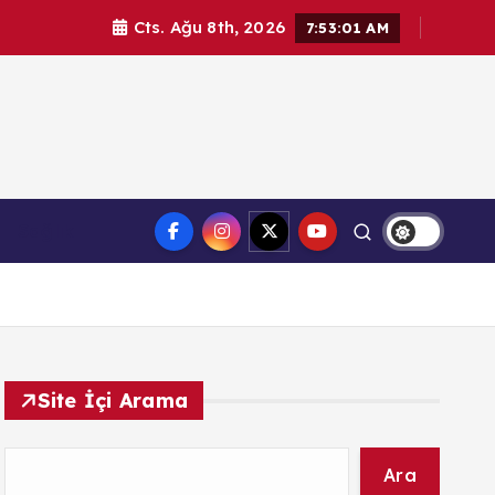
Cts. Ağu 8th, 2026
7:53:02 AM
l haberler. Doğrulanmış kaynaklar, tarafsız içerik ve
Sağlık
üvenilir haber deneyimi.
Site İçi Arama
Ara