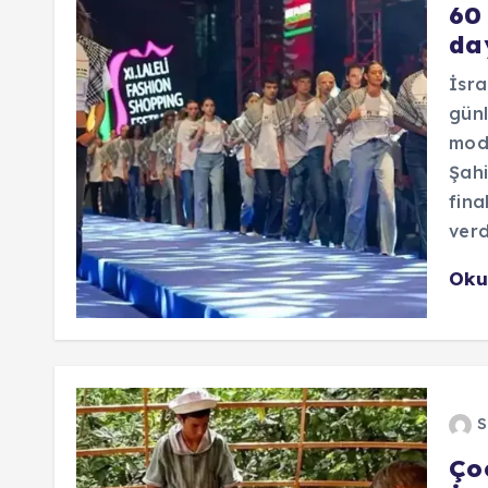
60 
da
İsra
günl
mode
Şahi
fina
verd
Oku
S
Ço