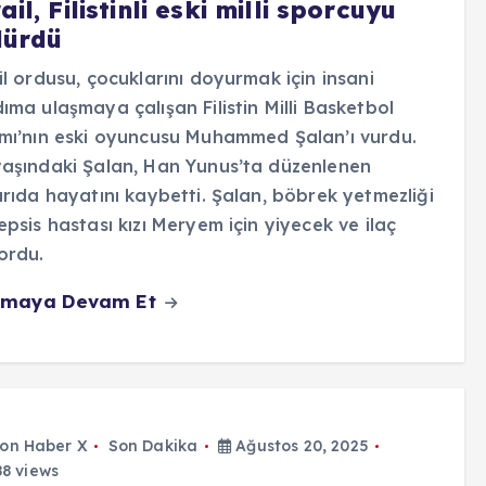
ail, Filistinli eski milli sporcuyu
dürdü
il ordusu, çocuklarını doyurmak için insani
ıma ulaşmaya çalışan Filistin Milli Basketbol
mı’nın eski oyuncusu Muhammed Şalan’ı vurdu.
aşındaki Şalan, Han Yunus’ta düzenlenen
ırıda hayatını kaybetti. Şalan, böbrek yetmezliği
epsis hastası kızı Meryem için yiyecek ve ilaç
ordu.
maya Devam Et
on Haber X
Son Dakika
Ağustos 20, 2025
8 views