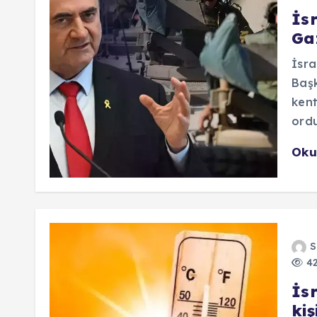
İs
Gaz
İsra
Başk
kent
ordu
Oku
S
42
İsr
kiş