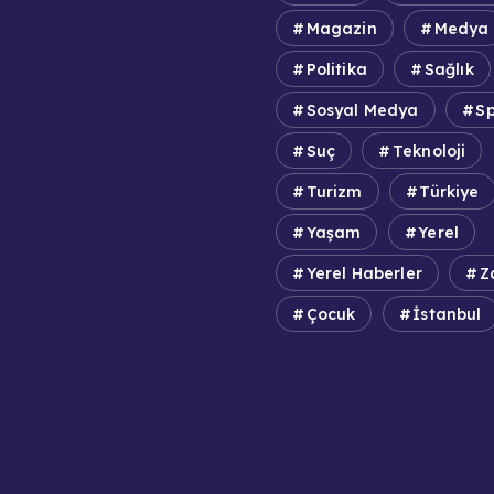
 İş Başvuruları
Magazin
Medya
Şartları
Politika
Sağlık
DPR Aydınlatma Metni
Sosyal Medya
S
e Sponsorluk
Suç
Teknoloji
uk Reddi
Turizm
Türkiye
Yaşam
Yerel
Yerel Haberler
Z
Çocuk
İstanbul