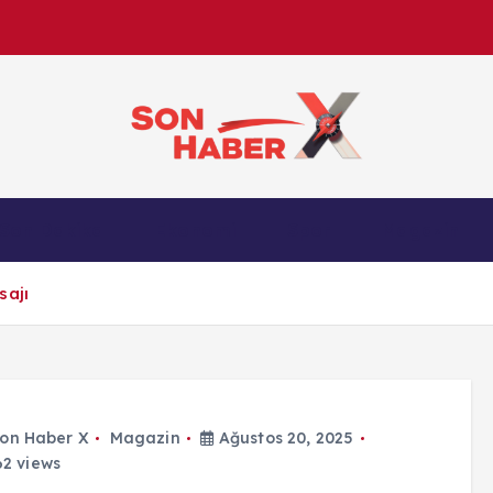
Son Haber X’te son dakika, Türkiye gündemi ve yere
Son Dakika
Ekonomi
Spor
Magazin
anlık gelişmelerle g
sajı
on Haber X
Magazin
Ağustos 20, 2025
2 views