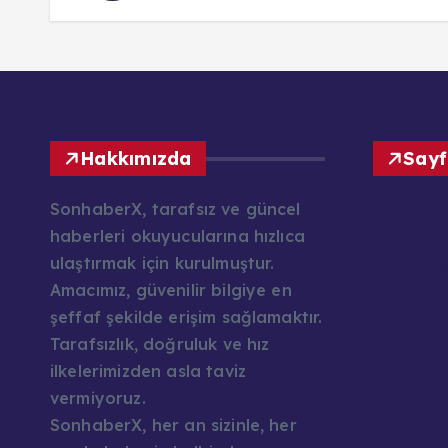
Hakkımızda
Sayf
SonhaberX, tarafsız ve güncel
haberleri okuyucularına hızlıca
Ana Say
ulaştırmak için kurulmuştur.
Basın Mes
Amacımız, güvenilir bilgiye en
Çerez Pol
şeffaf şekilde erişim sağlamaktır.
Editör K
Tarafsızlık, doğruluk ve hız
Gizlilik P
ilkelerimizden asla taviz
Güncel H
vermiyoruz.
Hakkımı
SonhaberX, her an sizinle, her
İletişim