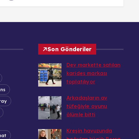
Son Gönderiler
Dev markette satılan
karides markası
toplatılıyor
ans
20.08.2025
Arkadaşların av
ray
tüfeğiyle oyunu
ölümle bitti
20.08.2025
Kreşin havuzunda
nat