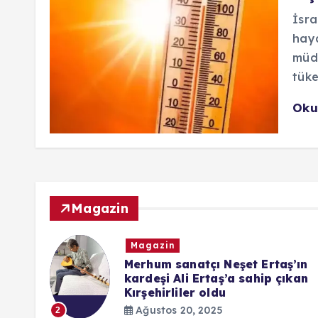
İsra
haya
müda
tüke
Oku
Magazin
Magazin
ndaki
Merhum sanatçı Neşet Ertaş’ın
kardeşi Ali Ertaş’a sahip çıkan
Kırşehirliler oldu
Ağustos 20, 2025
2