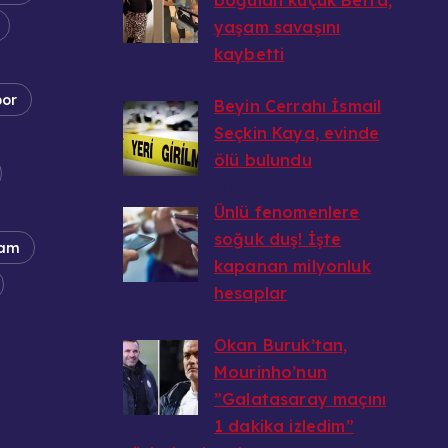
boğulan küçük Berra,
yaşam savaşını
kaybetti
20.08.2025
por
Beyin Cerrahı İsmail
Seçkin Kaya, evinde
ölü bulundu
20.08.2025
Ünlü fenomenlere
soğuk duş! İşte
am
kapanan milyonluk
hesaplar
20.08.2025
Okan Buruk’tan,
Mourinho’nun
”Galatasaray maçını
1 dakika izledim”