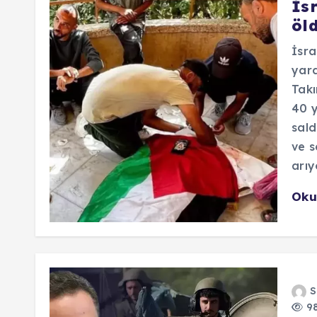
İsr
öl
İsra
yard
Takı
40 y
sald
ve s
arıy
Oku
S
98