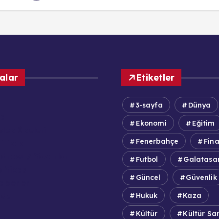
alar
Etiketler
3-sayfa
Dünya
fa
Ekonomi
Eğitim
lek İlkeleri
Fenerbahçe
Fin
itikası
adrosu / Yazarlar
Futbol
Galatasa
olitikası
Güncel
Güvenlik
aberler
zda
Hukuk
Kaza
Kültür
Kültür Sa