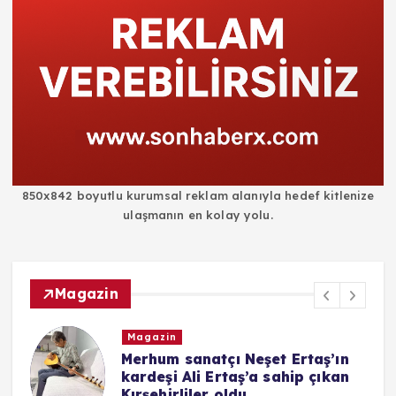
850x842 boyutlu kurumsal reklam alanıyla hedef kitlenize
ulaşmanın en kolay yolu.
Magazin
Magazin
i
Merhum sanatçı Neşet Ertaş’ın
kardeşi Ali Ertaş’a sahip çıkan
Kırşehirliler oldu