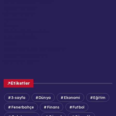
Editör Kadrosu / Yazarlar
Gizlilik Politikası
Güncel Haberler
Hakkımızda
İletişim
Kariyer / İş Başvuruları
Kullanım Şartları
Künye
KVKK / GDPR Aydınlatma Metni
Reklam ve Sponsorluk
Sorumluluk Reddi
Etiketler
3-sayfa
Dünya
Ekonomi
Eğitim
Fenerbahçe
Finans
Futbol