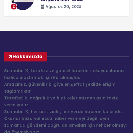
Ağustos 20, 2025
2
Hakkımızda
SonhaberX, tarafsız ve güncel haberleri okuyucularına
hızlıca ulaştırmak için kurulmuştur.
Amacımız, güvenilir bilgiye en şeffaf şekilde erişim
sağlamaktır.
Tarafsızlık, doğruluk ve hız ilkelerimizden asla taviz
vermiyoruz.
SonhaberX, her an sizinle, her yerde haberin kalbinde.
Okurlarımıza yalnızca haber vermeyi değil, aynı
zamanda gündemi doğru anlamaları için rehber olmayı
da önemsiyoruz.