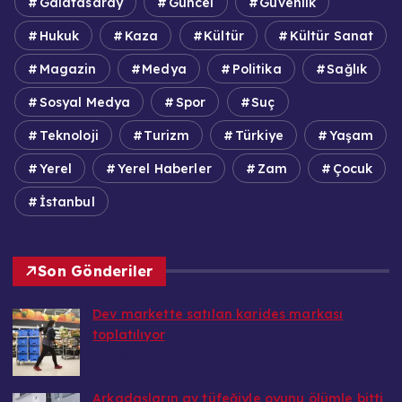
Galatasaray
Güncel
Güvenlik
Hukuk
Kaza
Kültür
Kültür Sanat
Magazin
Medya
Politika
Sağlık
Sosyal Medya
Spor
Suç
Teknoloji
Turizm
Türkiye
Yaşam
Yerel
Yerel Haberler
Zam
Çocuk
İstanbul
Son Gönderiler
Dev markette satılan karides markası
toplatılıyor
20.08.2025
Arkadaşların av tüfeğiyle oyunu ölümle bitti