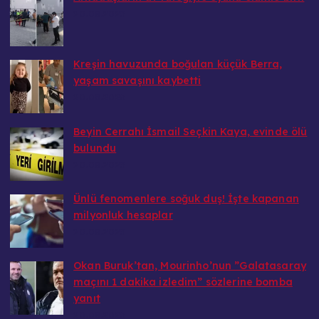
20.08.2025
Kreşin havuzunda boğulan küçük Berra,
yaşam savaşını kaybetti
20.08.2025
Beyin Cerrahı İsmail Seçkin Kaya, evinde ölü
bulundu
20.08.2025
Ünlü fenomenlere soğuk duş! İşte kapanan
milyonluk hesaplar
20.08.2025
Okan Buruk’tan, Mourinho’nun ”Galatasaray
maçını 1 dakika izledim” sözlerine bomba
yanıt
20.08.2025