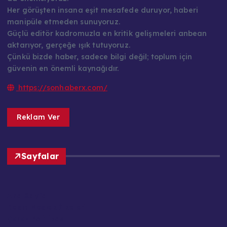
Her görüşten insana eşit mesafede duruyor, haberi
manipüle etmeden sunuyoruz.
Güçlü editör kadromuzla en kritik gelişmeleri anbean
aktarıyor, gerçeğe ışık tutuyoruz.
Çünkü bizde haber, sadece bilgi değil; toplum için
güvenin en önemli kaynağıdır.
https://sonhaberx.com/
Reklam Ver
Sayfalar
Ana Sayfa
Basın Meslek İlkeleri
Çerez Politikası