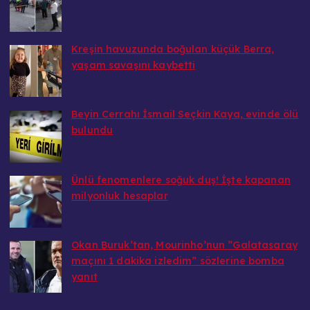
Kreşin havuzunda boğulan küçük Berra,
yaşam savaşını kaybetti
20.08.2025
Beyin Cerrahı İsmail Seçkin Kaya, evinde ölü
bulundu
20.08.2025
Ünlü fenomenlere soğuk duş! İşte kapanan
milyonluk hesaplar
20.08.2025
Okan Buruk’tan, Mourinho’nun ”Galatasaray
maçını 1 dakika izledim” sözlerine bomba
yanıt
20.08.2025