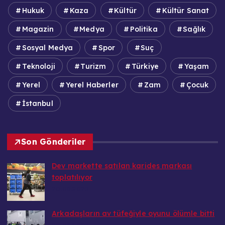
Hukuk
Kaza
Kültür
Kültür Sanat
Magazin
Medya
Politika
Sağlık
Sosyal Medya
Spor
Suç
Teknoloji
Turizm
Türkiye
Yaşam
Yerel
Yerel Haberler
Zam
Çocuk
İstanbul
Son Gönderiler
Dev markette satılan karides markası
toplatılıyor
20.08.2025
Arkadaşların av tüfeğiyle oyunu ölümle bitti
20.08.2025