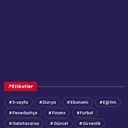
Gizlilik Politikası
Güncel Haberler
Hakkımızda
İletişim
Kariyer / İş Başvuruları
Kullanım Şartları
Künye
KVKK / GDPR Aydınlatma Metni
Reklam ve Sponsorluk
Sorumluluk Reddi
Etiketler
3-sayfa
Dünya
Ekonomi
Eğitim
Fenerbahçe
Finans
Futbol
Galatasaray
Güncel
Güvenlik