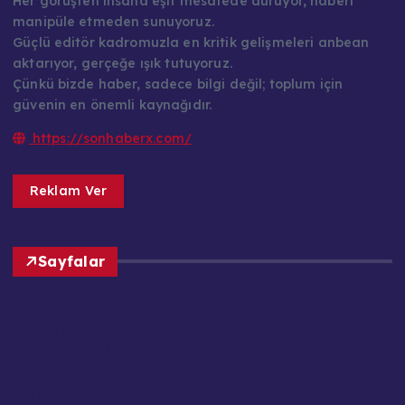
Her görüşten insana eşit mesafede duruyor, haberi
manipüle etmeden sunuyoruz.
Güçlü editör kadromuzla en kritik gelişmeleri anbean
aktarıyor, gerçeğe ışık tutuyoruz.
Çünkü bizde haber, sadece bilgi değil; toplum için
güvenin en önemli kaynağıdır.
https://sonhaberx.com/
Reklam Ver
Sayfalar
Ana Sayfa
Basın Meslek İlkeleri
Çerez Politikası
Editör Kadrosu / Yazarlar