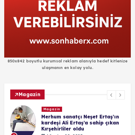
850x842 boyutlu kurumsal reklam alanıyla hedef kitlenize
ulaşmanın en kolay yolu.
Magazin
Magazin
i
Merhum sanatçı Neşet Ertaş’ın
kardeşi Ali Ertaş’a sahip çıkan
Kırşehirliler oldu