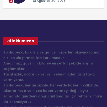
Ağustos 20, 2025
2
Hakkımızda
SonhaberX, tarafsız ve güncel haberleri okuyucularına
hızlıca ulaştırmak için kurulmuştur.
Amacımız, güvenilir bilgiye en şeffaf şekilde erişim
sağlamaktır.
Tarafsızlık, doğruluk ve hız ilkelerimizden asla taviz
vermiyoruz.
SonhaberX, her an sizinle, her yerde haberin kalbinde.
Okurlarımıza yalnızca haber vermeyi değil, aynı
zamanda gündemi doğru anlamaları için rehber olmayı
da önemsiyoruz.