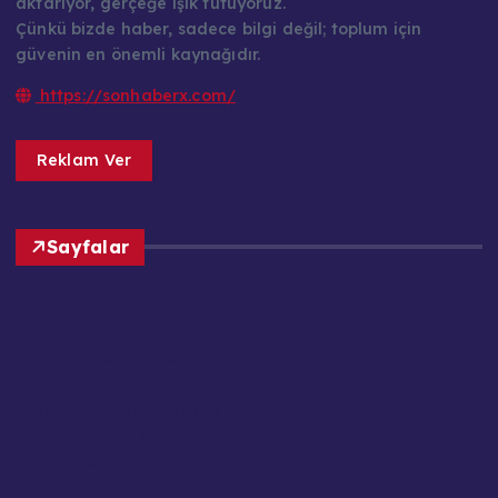
aktarıyor, gerçeğe ışık tutuyoruz.
Çünkü bizde haber, sadece bilgi değil; toplum için
güvenin en önemli kaynağıdır.
https://sonhaberx.com/
Reklam Ver
Sayfalar
Ana Sayfa
Basın Meslek İlkeleri
Çerez Politikası
Editör Kadrosu / Yazarlar
Gizlilik Politikası
Güncel Haberler
Hakkımızda