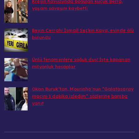
Kreşin havuzunda boğulan küçük Berra,
yaşam savaşını kaybetti
20.08.2025
Beyin Cerrahı İsmail Seçkin Kaya, evinde ölü
bulundu
20.08.2025
Ünlü fenomenlere soğuk duş! İşte kapanan
milyonluk hesaplar
20.08.2025
Okan Buruk’tan, Mourinho’nun ”Galatasaray
maçını 1 dakika izledim” sözlerine bomba
yanıt
20.08.2025