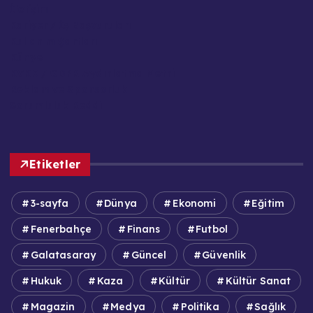
İletişim
Kariyer / İş Başvuruları
Kullanım Şartları
Künye
KVKK / GDPR Aydınlatma Metni
Reklam ve Sponsorluk
Sorumluluk Reddi
Etiketler
3-sayfa
Dünya
Ekonomi
Eğitim
Fenerbahçe
Finans
Futbol
Galatasaray
Güncel
Güvenlik
Hukuk
Kaza
Kültür
Kültür Sanat
Magazin
Medya
Politika
Sağlık