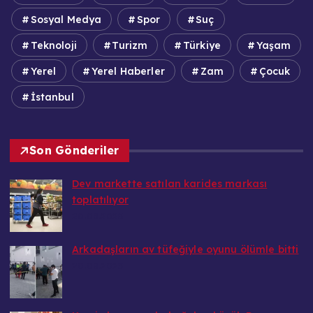
Sosyal Medya
Spor
Suç
Teknoloji
Turizm
Türkiye
Yaşam
Yerel
Yerel Haberler
Zam
Çocuk
İstanbul
Son Gönderiler
Dev markette satılan karides markası
toplatılıyor
20.08.2025
Arkadaşların av tüfeğiyle oyunu ölümle bitti
20.08.2025