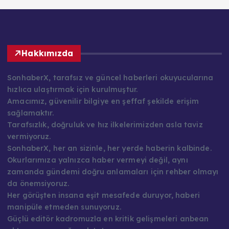
Hakkımızda
SonhaberX, tarafsız ve güncel haberleri okuyucularına
hızlıca ulaştırmak için kurulmuştur.
Amacımız, güvenilir bilgiye en şeffaf şekilde erişim
sağlamaktır.
Tarafsızlık, doğruluk ve hız ilkelerimizden asla taviz
vermiyoruz.
SonhaberX, her an sizinle, her yerde haberin kalbinde.
Okurlarımıza yalnızca haber vermeyi değil, aynı
zamanda gündemi doğru anlamaları için rehber olmayı
da önemsiyoruz.
Her görüşten insana eşit mesafede duruyor, haberi
manipüle etmeden sunuyoruz.
Güçlü editör kadromuzla en kritik gelişmeleri anbean