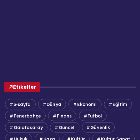
Güncel Haberler
Hakkımızda
İletişim
Kariyer / İş Başvuruları
Kullanım Şartları
Künye
KVKK / GDPR Aydınlatma Metni
Reklam ve Sponsorluk
Sorumluluk Reddi
Etiketler
3-sayfa
Dünya
Ekonomi
Eğitim
Fenerbahçe
Finans
Futbol
Galatasaray
Güncel
Güvenlik
Hukuk
Kaza
Kültür
Kültür Sanat