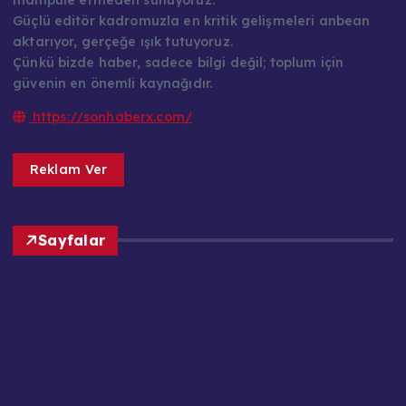
manipüle etmeden sunuyoruz.
Güçlü editör kadromuzla en kritik gelişmeleri anbean
aktarıyor, gerçeğe ışık tutuyoruz.
Çünkü bizde haber, sadece bilgi değil; toplum için
güvenin en önemli kaynağıdır.
https://sonhaberx.com/
Reklam Ver
Sayfalar
Ana Sayfa
Basın Meslek İlkeleri
Çerez Politikası
Editör Kadrosu / Yazarlar
Gizlilik Politikası