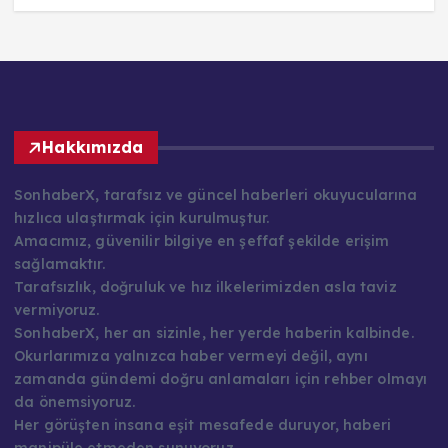
Hakkımızda
SonhaberX, tarafsız ve güncel haberleri okuyucularına
hızlıca ulaştırmak için kurulmuştur.
Amacımız, güvenilir bilgiye en şeffaf şekilde erişim
sağlamaktır.
Tarafsızlık, doğruluk ve hız ilkelerimizden asla taviz
vermiyoruz.
SonhaberX, her an sizinle, her yerde haberin kalbinde.
Okurlarımıza yalnızca haber vermeyi değil, aynı
zamanda gündemi doğru anlamaları için rehber olmayı
da önemsiyoruz.
Her görüşten insana eşit mesafede duruyor, haberi