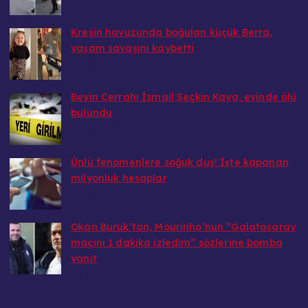
Kreşin havuzunda boğulan küçük Berra,
yaşam savaşını kaybetti
20.08.2025
Beyin Cerrahı İsmail Seçkin Kaya, evinde ölü
bulundu
20.08.2025
Ünlü fenomenlere soğuk duş! İşte kapanan
milyonluk hesaplar
20.08.2025
Okan Buruk’tan, Mourinho’nun ”Galatasaray
maçını 1 dakika izledim” sözlerine bomba
yanıt
20.08.2025