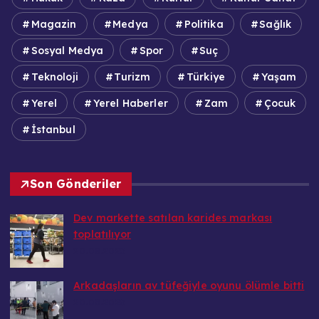
Magazin
Medya
Politika
Sağlık
Sosyal Medya
Spor
Suç
Teknoloji
Turizm
Türkiye
Yaşam
Yerel
Yerel Haberler
Zam
Çocuk
İstanbul
Son Gönderiler
Dev markette satılan karides markası
toplatılıyor
20.08.2025
Arkadaşların av tüfeğiyle oyunu ölümle bitti
20.08.2025