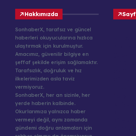
Hakkımızda
Sayf
SonhaberX, tarafsız ve güncel
haberleri okuyucularına hızlıca
Ana Say
ulaştırmak için kurulmuştur.
Basın Mes
Amacımız, güvenilir bilgiye en
Çerez Pol
şeffaf şekilde erişim sağlamaktır.
Editör K
Tarafsızlık, doğruluk ve hız
Gizlilik P
ilkelerimizden asla taviz
Güncel H
vermiyoruz.
Hakkımı
SonhaberX, her an sizinle, her
İletişim
yerde haberin kalbinde.
Kariyer /
Okurlarımıza yalnızca haber
Kullanım 
vermeyi değil, aynı zamanda
Künye
gündemi doğru anlamaları için
KVKK / G