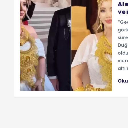
Al
ver
“Geç
görk
süre
Düğü
oldu
mura
altı
Oku