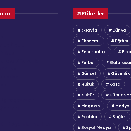
alar
Etiketler
3-sayfa
Dünya
fa
Ekonomi
Eğitim
lek İlkeleri
Fenerbahçe
Fin
itikası
adrosu / Yazarlar
Futbol
Galatasa
olitikası
Güncel
Güvenlik
aberler
zda
Hukuk
Kaza
Kültür
Kültür Sa
 İş Başvuruları
Magazin
Medya
Şartları
Politika
Sağlık
DPR Aydınlatma Metni
Sosyal Medya
S