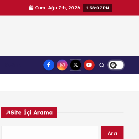
Cum. Ağu 7th, 2026
1:38:07 PM
l haberler. Doğrulanmış kaynaklar, tarafsız içerik ve
Sağlık
üvenilir haber deneyimi.
Site İçi Arama
Ara