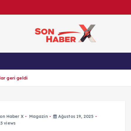
Son Haber X’te son dakika, Türkiye gündemi ve yere
Son Dakika
Ekonomi
Spor
Magazin
anlık gelişmelerle g
ar geri geldi
on Haber X
Magazin
Ağustos 19, 2025
3 views