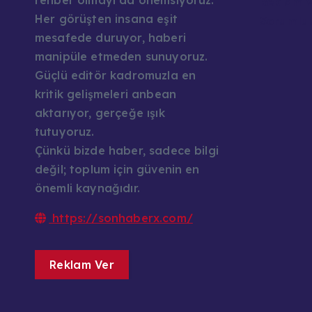
rehber olmayı da önemsiyoruz.
Reklam v
Her görüşten insana eşit
Sorumlul
mesafede duruyor, haberi
manipüle etmeden sunuyoruz.
Güçlü editör kadromuzla en
kritik gelişmeleri anbean
aktarıyor, gerçeğe ışık
tutuyoruz.
Çünkü bizde haber, sadece bilgi
değil; toplum için güvenin en
önemli kaynağıdır.
https://sonhaberx.com/
Reklam Ver