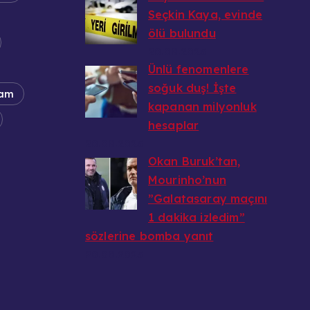
Seçkin Kaya, evinde
ölü bulundu
20.08.2025
Ünlü fenomenlere
soğuk duş! İşte
am
kapanan milyonluk
hesaplar
20.08.2025
Okan Buruk’tan,
Mourinho’nun
”Galatasaray maçını
1 dakika izledim”
sözlerine bomba yanıt
20.08.2025