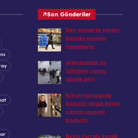
Son Gönderiler
Dev markette satılan
karides markası
toplatılıyor
ans
20.08.2025
Arkadaşların av
ray
tüfeğiyle oyunu
ölümle bitti
20.08.2025
Kreşin havuzunda
nat
boğulan küçük Berra,
yaşam savaşını
kaybetti
20.08.2025
por
Beyin Cerrahı İsmail