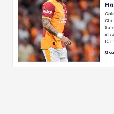
Hag
Gala
Gheo
Sarı
efsa
tari
Oku