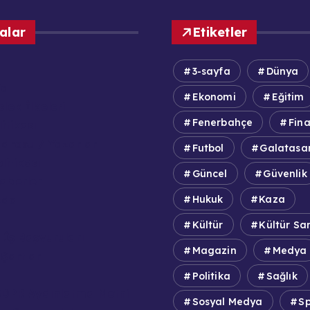
alar
Etiketler
3-sayfa
Dünya
fa
Ekonomi
Eğitim
lek İlkeleri
Fenerbahçe
Fin
itikası
adrosu / Yazarlar
Futbol
Galatasa
olitikası
Güncel
Güvenlik
aberler
zda
Hukuk
Kaza
Kültür
Kültür Sa
 İş Başvuruları
Magazin
Medya
Şartları
Politika
Sağlık
DPR Aydınlatma Metni
Sosyal Medya
S