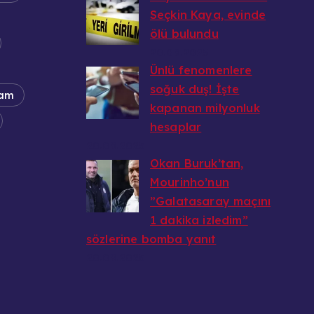
Seçkin Kaya, evinde
ölü bulundu
20.08.2025
Ünlü fenomenlere
soğuk duş! İşte
am
kapanan milyonluk
hesaplar
20.08.2025
Okan Buruk’tan,
Mourinho’nun
”Galatasaray maçını
1 dakika izledim”
sözlerine bomba yanıt
20.08.2025