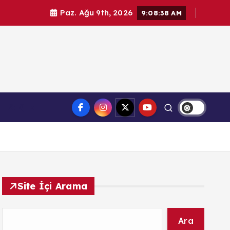
Paz. Ağu 9th, 2026
9:08:39 AM
l haberler. Doğrulanmış kaynaklar, tarafsız içerik ve
Sağlık
üvenilir haber deneyimi.
Site İçi Arama
Ara