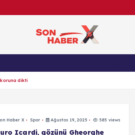
Son Haber X’te son dakika, Türkiye gündemi ve yere
Son Dakika
Ekonomi
Spor
Magazin
anlık gelişmelerle g
koruna dikti
on Haber X
Spor
Ağustos 19, 2025
585 views
uro Icardi, gözünü Gheorghe