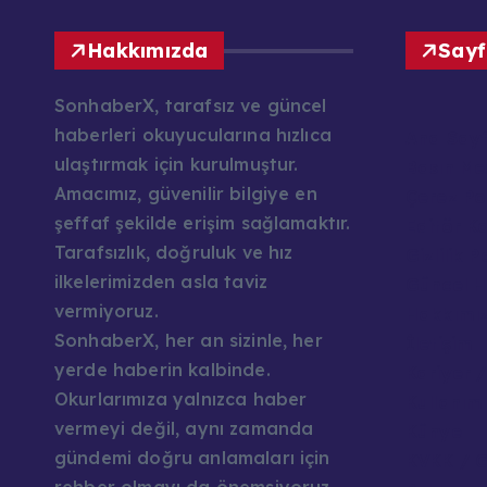
Hakkımızda
Sayf
SonhaberX, tarafsız ve güncel
haberleri okuyucularına hızlıca
Ana Say
ulaştırmak için kurulmuştur.
Basın Mes
Amacımız, güvenilir bilgiye en
Çerez Pol
şeffaf şekilde erişim sağlamaktır.
Editör K
Tarafsızlık, doğruluk ve hız
Gizlilik P
ilkelerimizden asla taviz
Güncel H
vermiyoruz.
Hakkımı
SonhaberX, her an sizinle, her
İletişim
yerde haberin kalbinde.
Kariyer /
Okurlarımıza yalnızca haber
Kullanım 
vermeyi değil, aynı zamanda
Künye
gündemi doğru anlamaları için
KVKK / G