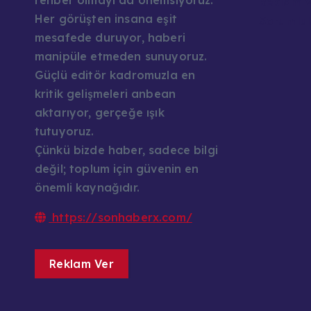
rehber olmayı da önemsiyoruz.
Reklam v
Her görüşten insana eşit
Sorumlul
mesafede duruyor, haberi
manipüle etmeden sunuyoruz.
Güçlü editör kadromuzla en
kritik gelişmeleri anbean
aktarıyor, gerçeğe ışık
tutuyoruz.
Çünkü bizde haber, sadece bilgi
değil; toplum için güvenin en
önemli kaynağıdır.
https://sonhaberx.com/
Reklam Ver