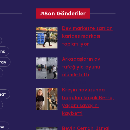
Son Gönderiler
Dev markette satılan
karides markası
toplatılıyor
ans
20.08.2025
Arkadaşların av
ray
tüfeğiyle oyunu
ölümle bitti
20.08.2025
Kreşin havuzunda
nat
boğulan küçük Berra,
yaşam savaşını
kaybetti
20.08.2025
por
Beyin Cerrahı İsmail