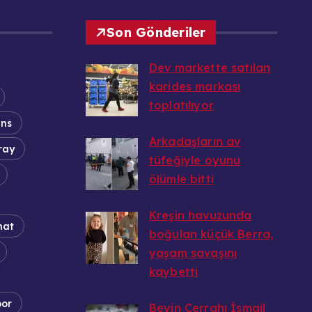
Son Gönderiler
Dev markette satılan
karides markası
toplatılıyor
ans
20.08.2025
Arkadaşların av
ray
tüfeğiyle oyunu
ölümle bitti
20.08.2025
Kreşin havuzunda
nat
boğulan küçük Berra,
yaşam savaşını
kaybetti
20.08.2025
por
Beyin Cerrahı İsmail