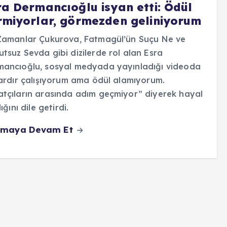
ra Dermancıoğlu isyan etti: Ödül
rmiyorlar, görmezden geliniyorum
Zamanlar Çukurova, Fatmagül’ün Suçu Ne ve
tsuz Sevda gibi dizilerde rol alan Esra
mancıoğlu, sosyal medyada yayınladığı videoda
lardır çalışıyorum ama ödül alamıyorum.
tçıların arasında adım geçmiyor” diyerek hayal
lığını dile getirdi.
maya Devam Et