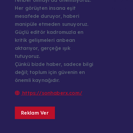
rehber olmayı da önemsiyoruz.
Reklam v
Her görüşten insana eşit
Sorumlul
mesafede duruyor, haberi
manipüle etmeden sunuyoruz.
Güçlü editör kadromuzla en
kritik gelişmeleri anbean
aktarıyor, gerçeğe ışık
tutuyoruz.
Çünkü bizde haber, sadece bilgi
değil; toplum için güvenin en
önemli kaynağıdır.
https://sonhaberx.com/
Reklam Ver