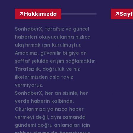
Hakkımızda
Sayf
SonhaberX, tarafsız ve güncel
haberleri okuyucularına hızlıca
Ana Say
ulaştırmak için kurulmuştur.
Basın Mes
Amacımız, güvenilir bilgiye en
Çerez Pol
şeffaf şekilde erişim sağlamaktır.
Editör K
Tarafsızlık, doğruluk ve hız
Gizlilik P
ilkelerimizden asla taviz
Güncel H
vermiyoruz.
Hakkımı
SonhaberX, her an sizinle, her
İletişim
yerde haberin kalbinde.
Kariyer /
Okurlarımıza yalnızca haber
Kullanım 
vermeyi değil, aynı zamanda
Künye
gündemi doğru anlamaları için
KVKK / G