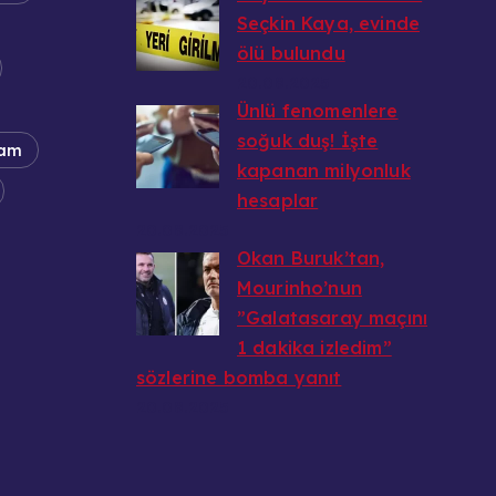
Seçkin Kaya, evinde
ölü bulundu
20.08.2025
Ünlü fenomenlere
soğuk duş! İşte
am
kapanan milyonluk
hesaplar
20.08.2025
Okan Buruk’tan,
Mourinho’nun
”Galatasaray maçını
1 dakika izledim”
sözlerine bomba yanıt
20.08.2025