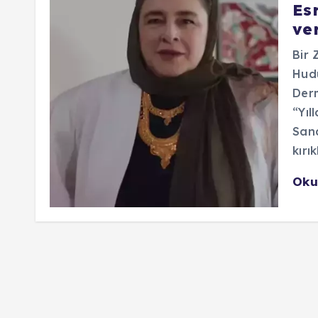
Es
ve
Bir 
Hudu
Der
“Yıl
Sana
kırık
Oku