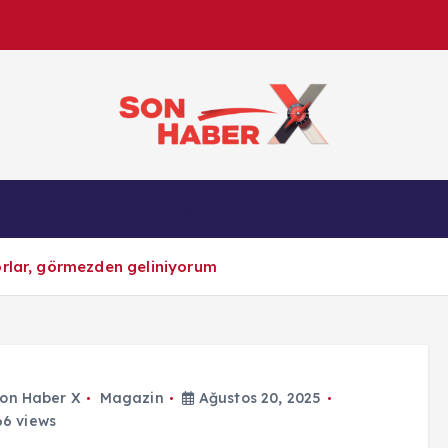
Son Haber X’te son dakika, Türkiye gündemi ve yere
Son Dakika
Ekonomi
Spor
Magazin
anlık gelişmelerle g
orlar, görmezden geliniyorum
on Haber X
Magazin
Ağustos 20, 2025
6 views