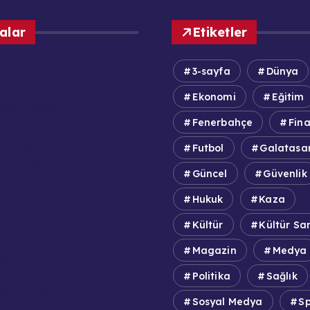
alar
Etiketler
3-sayfa
Dünya
fa
Ekonomi
Eğitim
lek İlkeleri
Fenerbahçe
Fin
itikası
adrosu / Yazarlar
Futbol
Galatasa
olitikası
Güncel
Güvenlik
aberler
zda
Hukuk
Kaza
Kültür
Kültür Sa
 İş Başvuruları
Magazin
Medya
Şartları
Politika
Sağlık
DPR Aydınlatma Metni
Sosyal Medya
S