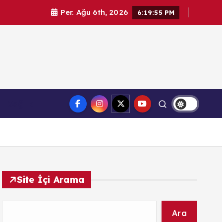
Per. Ağu 6th, 2026
6:19:56 PM
l haberler. Doğrulanmış kaynaklar, tarafsız içerik ve
Sağlık
üvenilir haber deneyimi.
Site İçi Arama
Ara