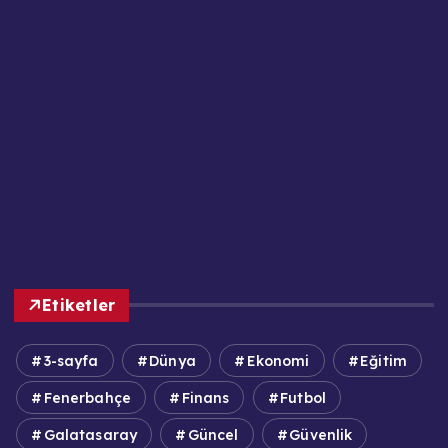
Gizlilik Politikası
Güncel Haberler
Hakkımızda
İletişim
Kariyer / İş Başvuruları
Kullanım Şartları
Künye
KVKK / GDPR Aydınlatma Metni
Reklam ve Sponsorluk
Sorumluluk Reddi
Etiketler
3-sayfa
Dünya
Ekonomi
Eğitim
Fenerbahçe
Finans
Futbol
Galatasaray
Güncel
Güvenlik