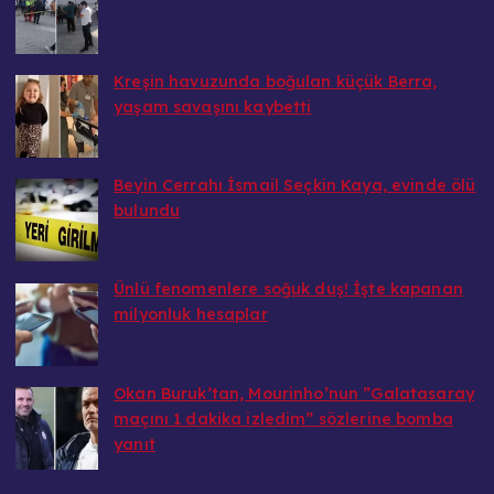
20.08.2025
Kreşin havuzunda boğulan küçük Berra,
yaşam savaşını kaybetti
20.08.2025
Beyin Cerrahı İsmail Seçkin Kaya, evinde ölü
bulundu
20.08.2025
Ünlü fenomenlere soğuk duş! İşte kapanan
milyonluk hesaplar
20.08.2025
Okan Buruk’tan, Mourinho’nun ”Galatasaray
maçını 1 dakika izledim” sözlerine bomba
yanıt
20.08.2025