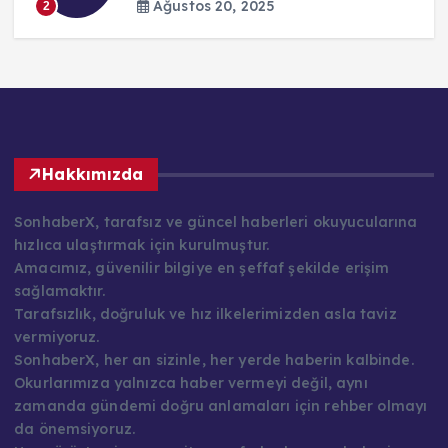
Ağustos 20, 2025
2
Hakkımızda
SonhaberX, tarafsız ve güncel haberleri okuyucularına
hızlıca ulaştırmak için kurulmuştur.
Amacımız, güvenilir bilgiye en şeffaf şekilde erişim
sağlamaktır.
Tarafsızlık, doğruluk ve hız ilkelerimizden asla taviz
vermiyoruz.
SonhaberX, her an sizinle, her yerde haberin kalbinde.
Okurlarımıza yalnızca haber vermeyi değil, aynı
zamanda gündemi doğru anlamaları için rehber olmayı
da önemsiyoruz.