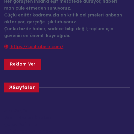
Her görüşten insana eşit mesafede duruyor, haberi
manipüle etmeden sunuyoruz.
Güçlü editör kadromuzla en kritik gelişmeleri anbean
aktarıyor, gerçeğe ışık tutuyoruz.
Çünkü bizde haber, sadece bilgi değil; toplum için
güvenin en önemli kaynağıdır.
https://sonhaberx.com/
Reklam Ver
Sayfalar
Ana Sayfa
Basın Meslek İlkeleri
Çerez Politikası
Editör Kadrosu / Yazarlar