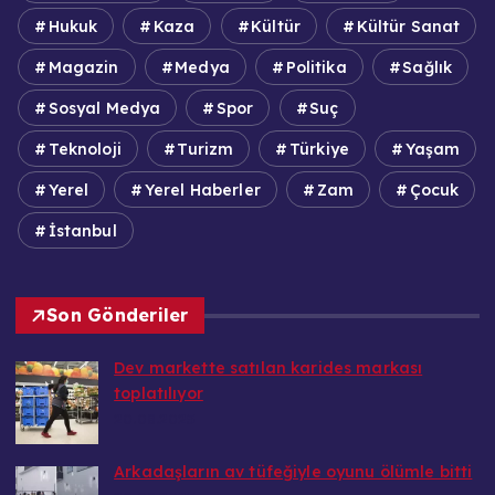
Hukuk
Kaza
Kültür
Kültür Sanat
Magazin
Medya
Politika
Sağlık
Sosyal Medya
Spor
Suç
Teknoloji
Turizm
Türkiye
Yaşam
Yerel
Yerel Haberler
Zam
Çocuk
İstanbul
Son Gönderiler
Dev markette satılan karides markası
toplatılıyor
20.08.2025
Arkadaşların av tüfeğiyle oyunu ölümle bitti