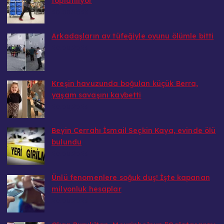
toplatılıyor
20.08.2025
Arkadaşların av tüfeğiyle oyunu ölümle bitti
20.08.2025
Kreşin havuzunda boğulan küçük Berra,
yaşam savaşını kaybetti
20.08.2025
Beyin Cerrahı İsmail Seçkin Kaya, evinde ölü
bulundu
20.08.2025
Ünlü fenomenlere soğuk duş! İşte kapanan
milyonluk hesaplar
20.08.2025