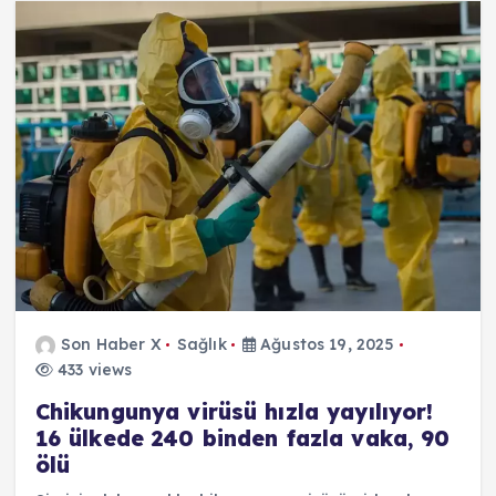
Son Haber X
Sağlık
Ağustos 19, 2025
433 views
Chikungunya virüsü hızla yayılıyor!
16 ülkede 240 binden fazla vaka, 90
ölü