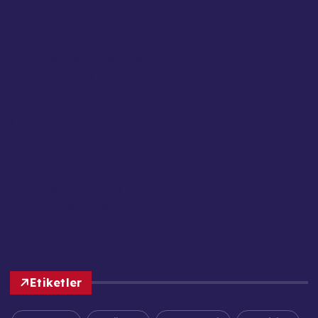
Ana Sayfa
Basın Meslek İlkeleri
Çerez Politikası
Editör Kadrosu / Yazarlar
Gizlilik Politikası
Güncel Haberler
Hakkımızda
İletişim
Kariyer / İş Başvuruları
Kullanım Şartları
Künye
KVKK / GDPR Aydınlatma Metni
Reklam ve Sponsorluk
Sorumluluk Reddi
Etiketler