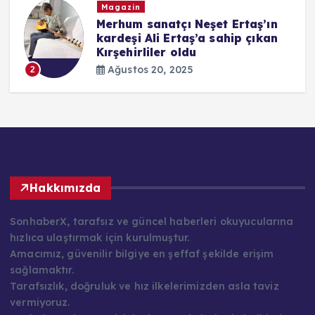
Magazin
i
Merhum sanatçı Neşet Ertaş’ın
kardeşi Ali Ertaş’a sahip çıkan
Kırşehirliler oldu
Ağustos 20, 2025
2
Hakkımızda
SonhaberX, tarafsız ve güncel haberleri okuyucularına
hızlıca ulaştırmak için kurulmuştur.
Amacımız, güvenilir bilgiye en şeffaf şekilde erişim
sağlamaktır.
Tarafsızlık, doğruluk ve hız ilkelerimizden asla taviz
vermiyoruz.