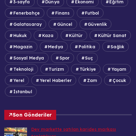
3-sayfa
Dünya
Ekonomi
Eğitim
Fenerbahçe
Finans
Futbol
Galatasaray
Güncel
Güvenlik
Hukuk
Kaza
Kültür
Kültür Sanat
Magazin
Medya
Politika
Sağlık
Sosyal Medya
Spor
Suç
Teknoloji
Turizm
Türkiye
Yaşam
Yerel
Yerel Haberler
Zam
Çocuk
İstanbul
Son Gönderiler
Dev markette satılan karides markası