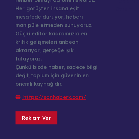
rehber olmayı da önemsiyoruz.
Reklam v
Her görüşten insana eşit
Sorumlul
mesafede duruyor, haberi
manipüle etmeden sunuyoruz.
Güçlü editör kadromuzla en
kritik gelişmeleri anbean
aktarıyor, gerçeğe ışık
tutuyoruz.
Çünkü bizde haber, sadece bilgi
değil; toplum için güvenin en
önemli kaynağıdır.
https://sonhaberx.com/
Reklam Ver