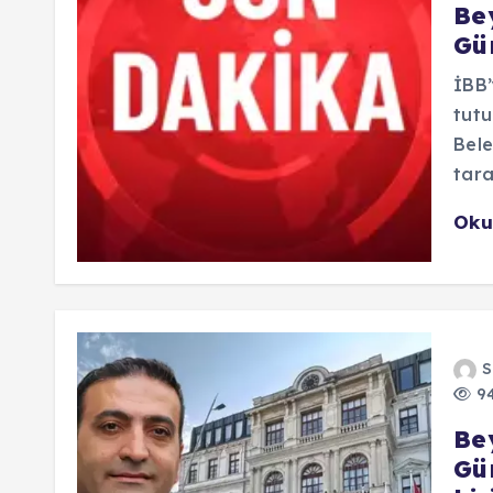
Be
Gü
İBB’
tutu
Bele
tara
Oku
S
94
Be
Gü