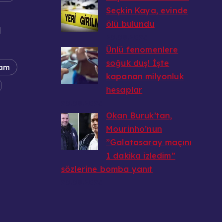
Seçkin Kaya, evinde
ölü bulundu
20.08.2025
Ünlü fenomenlere
soğuk duş! İşte
am
kapanan milyonluk
hesaplar
20.08.2025
Okan Buruk’tan,
Mourinho’nun
”Galatasaray maçını
1 dakika izledim”
sözlerine bomba yanıt
20.08.2025