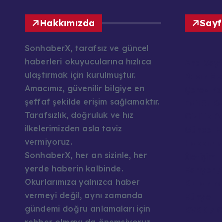
Hakkımızda
Sayf
SonhaberX, tarafsız ve güncel
haberleri okuyucularına hızlıca
Ana Say
ulaştırmak için kurulmuştur.
Basın Mes
Amacımız, güvenilir bilgiye en
Çerez Pol
şeffaf şekilde erişim sağlamaktır.
Editör K
Tarafsızlık, doğruluk ve hız
Gizlilik P
ilkelerimizden asla taviz
Güncel H
vermiyoruz.
Hakkımı
SonhaberX, her an sizinle, her
İletişim
yerde haberin kalbinde.
Kariyer /
Okurlarımıza yalnızca haber
Kullanım 
vermeyi değil, aynı zamanda
Künye
gündemi doğru anlamaları için
KVKK / G