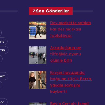
Son Gönderiler
Dev markette satılan
karides markası
toplatılıyor
ans
20.08.2025
Arkadaşların av
ray
tüfeğiyle oyunu
ölümle bitti
20.08.2025
Kreşin havuzunda
nat
boğulan küçük Berra,
yaşam savaşını
kaybetti
20.08.2025
por
Beyin Cerrahı İsmail