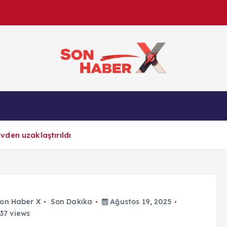
Son Haber X’te son dakika, Türkiye gündemi ve yere
Son Dakika
Ekonomi
Spor
Magazin
anlık gelişmelerle g
den uzaklaştırıldı
on Haber X
Son Dakika
Ağustos 19, 2025
37 views