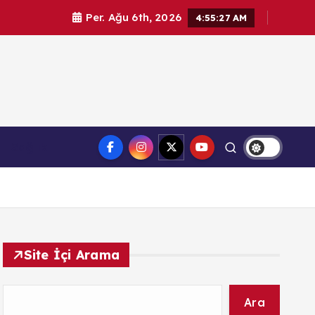
Per. Ağu 6th, 2026
4:55:27 AM
l haberler. Doğrulanmış kaynaklar, tarafsız içerik ve
Sağlık
üvenilir haber deneyimi.
Site İçi Arama
Ara