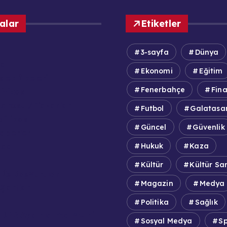
alar
Etiketler
3-sayfa
Dünya
fa
Ekonomi
Eğitim
lek İlkeleri
Fenerbahçe
Fin
itikası
adrosu / Yazarlar
Futbol
Galatasa
olitikası
Güncel
Güvenlik
aberler
zda
Hukuk
Kaza
Kültür
Kültür Sa
 İş Başvuruları
Magazin
Medya
Şartları
Politika
Sağlık
DPR Aydınlatma Metni
Sosyal Medya
S