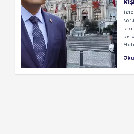
kiş
İsta
soru
aral
de b
Mahk
Oku