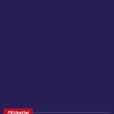
Ana Sayfa
Basın Meslek İlkeleri
Çerez Politikası
Editör Kadrosu / Yazarlar
Gizlilik Politikası
Güncel Haberler
Hakkımızda
İletişim
Kariyer / İş Başvuruları
Kullanım Şartları
Künye
KVKK / GDPR Aydınlatma Metni
Reklam ve Sponsorluk
Sorumluluk Reddi
Etiketler