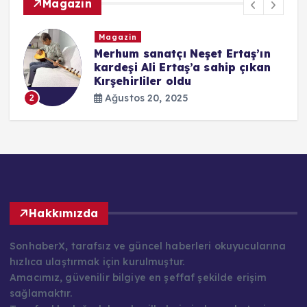
Magazin
Magazin
i
Merhum sanatçı Neşet Ertaş’ın
kardeşi Ali Ertaş’a sahip çıkan
Kırşehirliler oldu
Ağustos 20, 2025
2
Hakkımızda
SonhaberX, tarafsız ve güncel haberleri okuyucularına
hızlıca ulaştırmak için kurulmuştur.
Amacımız, güvenilir bilgiye en şeffaf şekilde erişim
sağlamaktır.