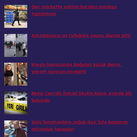
Dev markette satılan karides markası
toplatılıyor
20.08.2025
Arkadaşların av tüfeğiyle oyunu ölümle bitti
20.08.2025
Kreşin havuzunda boğulan küçük Berra,
yaşam savaşını kaybetti
20.08.2025
Beyin Cerrahı İsmail Seçkin Kaya, evinde ölü
bulundu
20.08.2025
Ünlü fenomenlere soğuk duş! İşte kapanan
milyonluk hesaplar
20.08.2025