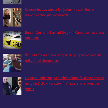
Kreşin havuzunda boğulan küçük Berra,
yaşam savaşını kaybetti
20.08.2025
Beyin Cerrahı İsmail Seçkin Kaya, evinde ölü
bulundu
20.08.2025
Ünlü fenomenlere soğuk duş! İşte kapanan
milyonluk hesaplar
20.08.2025
Okan Buruk’tan, Mourinho’nun ”Galatasaray
maçını 1 dakika izledim” sözlerine bomba
yanıt
20.08.2025