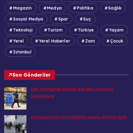
Magazin
Medya
Politika
Sağlık
Sosyal Medya
Spor
Suç
Teknoloji
Turizm
Türkiye
Yaşam
Yerel
Yerel Haberler
Zam
Çocuk
İstanbul
Son Gönderiler
Dev markette satılan karides markası
toplatılıyor
20.08.2025
Arkadaşların av tüfeğiyle oyunu ölümle bitti
20.08.2025