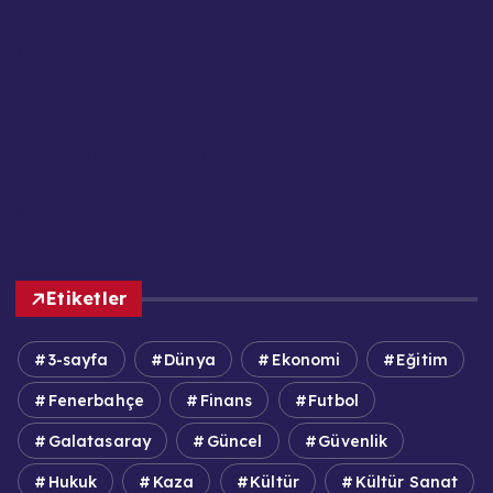
Güncel Haberler
Hakkımızda
İletişim
Kariyer / İş Başvuruları
Kullanım Şartları
Künye
KVKK / GDPR Aydınlatma Metni
Reklam ve Sponsorluk
Sorumluluk Reddi
Etiketler
3-sayfa
Dünya
Ekonomi
Eğitim
Fenerbahçe
Finans
Futbol
Galatasaray
Güncel
Güvenlik
Hukuk
Kaza
Kültür
Kültür Sanat