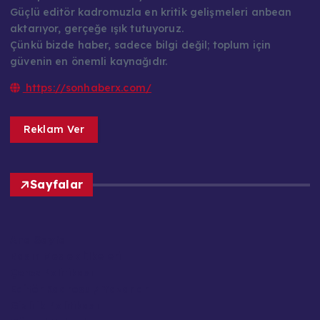
Güçlü editör kadromuzla en kritik gelişmeleri anbean
aktarıyor, gerçeğe ışık tutuyoruz.
Çünkü bizde haber, sadece bilgi değil; toplum için
güvenin en önemli kaynağıdır.
https://sonhaberx.com/
Reklam Ver
Sayfalar
Ana Sayfa
Basın Meslek İlkeleri
Çerez Politikası
Editör Kadrosu / Yazarlar
Gizlilik Politikası