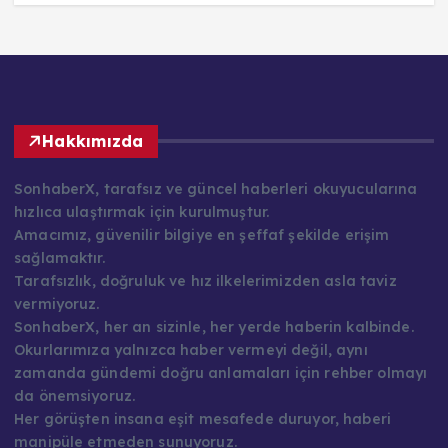
Hakkımızda
SonhaberX, tarafsız ve güncel haberleri okuyucularına
hızlıca ulaştırmak için kurulmuştur.
Amacımız, güvenilir bilgiye en şeffaf şekilde erişim
sağlamaktır.
Tarafsızlık, doğruluk ve hız ilkelerimizden asla taviz
vermiyoruz.
SonhaberX, her an sizinle, her yerde haberin kalbinde.
Okurlarımıza yalnızca haber vermeyi değil, aynı
zamanda gündemi doğru anlamaları için rehber olmayı
da önemsiyoruz.
Her görüşten insana eşit mesafede duruyor, haberi
manipüle etmeden sunuyoruz.