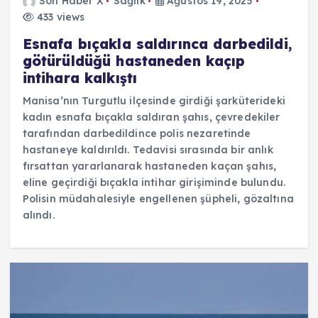
Son Haber X
Sağlık
Ağustos 19, 2025
433 views
Esnafa bıçakla saldırınca darbedildi,
götürüldüğü hastaneden kaçıp
intihara kalkıştı
Manisa’nın Turgutlu ilçesinde girdiği şarküterideki
kadın esnafa bıçakla saldıran şahıs, çevredekiler
tarafından darbedildince polis nezaretinde
hastaneye kaldırıldı. Tedavisi sırasında bir anlık
fırsattan yararlanarak hastaneden kaçan şahıs,
eline geçirdiği bıçakla intihar girişiminde bulundu.
Polisin müdahalesiyle engellenen şüpheli, gözaltına
alındı.