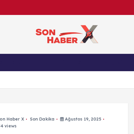
Son Haber X’te son dakika, Türkiye gündemi ve yere
Son Dakika
Ekonomi
Spor
Magazin
anlık gelişmelerle g
on Haber X
Son Dakika
Ağustos 19, 2025
4 views