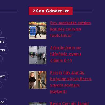
Son Gönderiler
Dev markette satılan
karides markası
toplatılıyor
ans
20.08.2025
Arkadaşların av
ray
tüfeğiyle oyunu
ölümle bitti
20.08.2025
Kreşin havuzunda
nat
boğulan küçük Berra,
yaşam savaşını
kaybetti
20.08.2025
por
Beyin Cerrahı İsmail