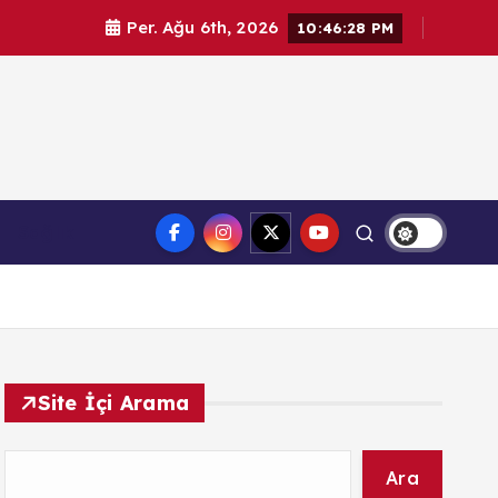
Per. Ağu 6th, 2026
10:46:28 PM
l haberler. Doğrulanmış kaynaklar, tarafsız içerik ve
Sağlık
üvenilir haber deneyimi.
Site İçi Arama
Ara