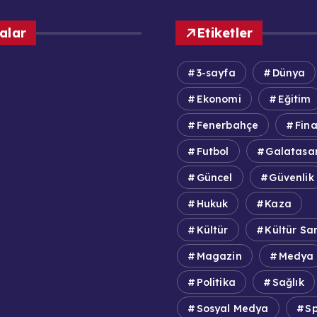
alar
Etiketler
3-sayfa
Dünya
fa
Ekonomi
Eğitim
lek İlkeleri
Fenerbahçe
Fin
itikası
adrosu / Yazarlar
Futbol
Galatasa
olitikası
Güncel
Güvenlik
aberler
zda
Hukuk
Kaza
Kültür
Kültür Sa
 İş Başvuruları
Magazin
Medya
Şartları
Politika
Sağlık
DPR Aydınlatma Metni
Sosyal Medya
S