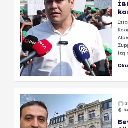
İB
ka
İsta
Koor
Alpe
Zupp
taşı
Oku
S
94
Be