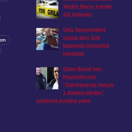
Seçkin Kaya, evinde
ölü bulundu
20.08.2025
Ünlü fenomenlere
soğuk duş! İşte
am
kapanan milyonluk
hesaplar
20.08.2025
Okan Buruk’tan,
Mourinho’nun
”Galatasaray maçını
1 dakika izledim”
sözlerine bomba yanıt
20.08.2025