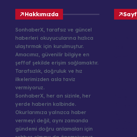
Hakkımızda
Sayf
SonhaberX, tarafsız ve güncel
haberleri okuyucularına hızlıca
Ana Say
ulaştırmak için kurulmuştur.
Basın Mes
Amacımız, güvenilir bilgiye en
Çerez Pol
şeffaf şekilde erişim sağlamaktır.
Editör K
Tarafsızlık, doğruluk ve hız
Gizlilik P
ilkelerimizden asla taviz
Güncel H
vermiyoruz.
Hakkımı
SonhaberX, her an sizinle, her
İletişim
yerde haberin kalbinde.
Kariyer /
Okurlarımıza yalnızca haber
Kullanım 
vermeyi değil, aynı zamanda
Künye
gündemi doğru anlamaları için
KVKK / G