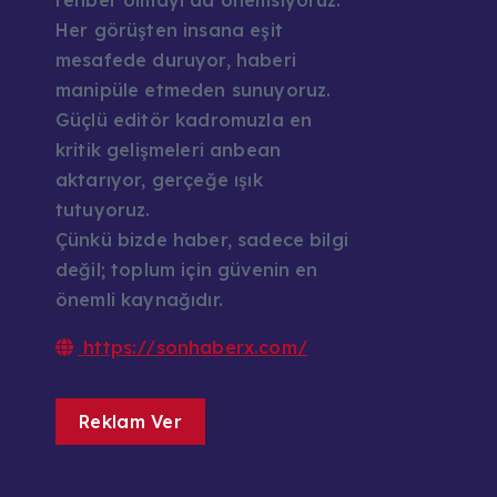
rehber olmayı da önemsiyoruz.
Reklam v
Her görüşten insana eşit
Sorumlul
mesafede duruyor, haberi
manipüle etmeden sunuyoruz.
Güçlü editör kadromuzla en
kritik gelişmeleri anbean
aktarıyor, gerçeğe ışık
tutuyoruz.
Çünkü bizde haber, sadece bilgi
değil; toplum için güvenin en
önemli kaynağıdır.
https://sonhaberx.com/
Reklam Ver