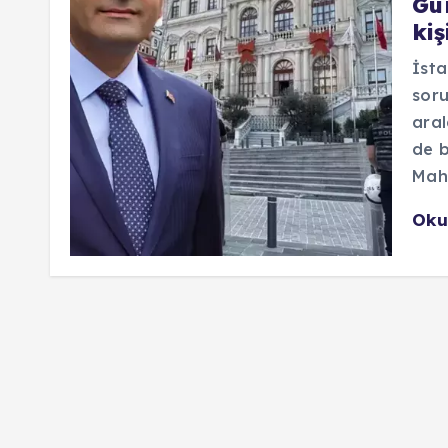
Gü
kiş
İsta
soru
aral
de b
Mahk
Oku