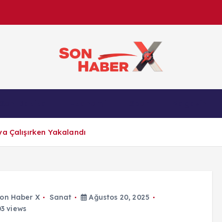
Son Haber X’te son dakika, Türkiye gündemi ve yere
Son Dakika
Ekonomi
Spor
Magazin
anlık gelişmelerle g
ya Çalışırken Yakalandı
on Haber X
Sanat
Ağustos 20, 2025
3 views