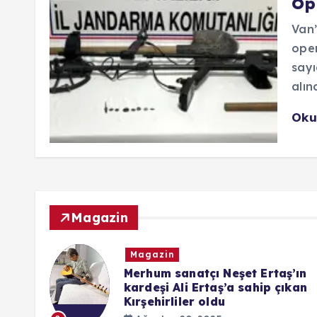
Op
Van
oper
sayı
alınd
Oku
Magazin
Magazin
ndaki
Merhum sanatçı Neşet Ertaş’ın
kardeşi Ali Ertaş’a sahip çıkan
Kırşehirliler oldu