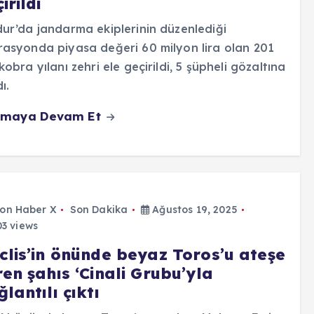
irildi
ur’da jandarma ekiplerinin düzenlediği
asyonda piyasa değeri 60 milyon lira olan 201
kobra yılanı zehri ele geçirildi, 5 şüpheli gözaltına
ı.
maya Devam Et
on Haber X
Son Dakika
Ağustos 19, 2025
3 views
clis’in önünde beyaz Toros’u ateşe
en şahıs ‘Cinali Grubu’yla
lantılı çıktı