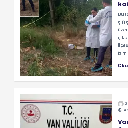
ka
Düzc
çift
üzer
çıka
ilçe
isim
Oku
S
43
Van