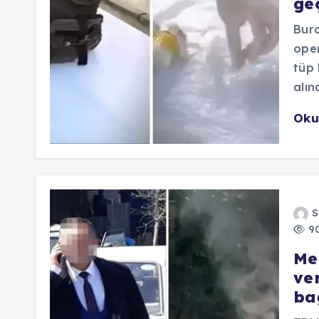
geç
Burd
oper
tüp 
alınd
Oku
S
90
Me
ver
bağ