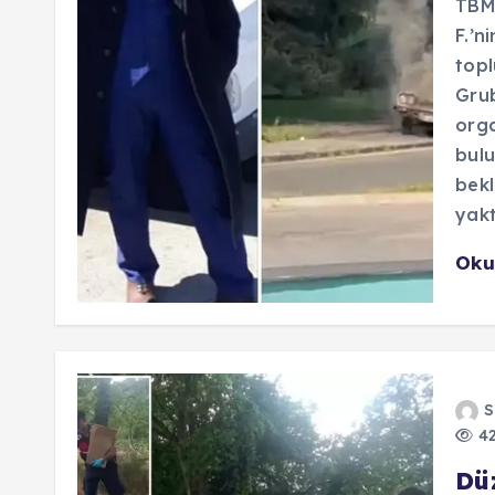
TBM
F.’n
topl
Grub
orga
bulu
bekl
yakt
Oku
S
42
Dü