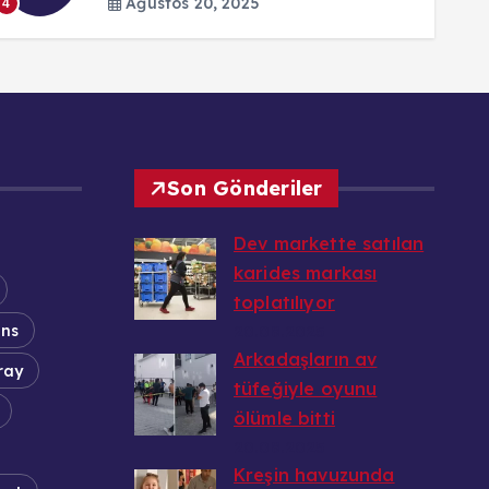
Ağustos 20, 2025
4
Son Gönderiler
Dev markette satılan
karides markası
toplatılıyor
ans
20.08.2025
Arkadaşların av
ray
tüfeğiyle oyunu
ölümle bitti
20.08.2025
Kreşin havuzunda