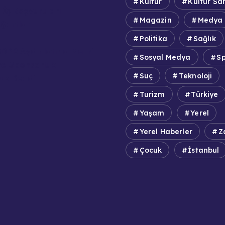
Kültür
Kültür Sa
 İş Başvuruları
Magazin
Medya
Şartları
Politika
Sağlık
DPR Aydınlatma Metni
Sosyal Medya
S
e Sponsorluk
Suç
Teknoloji
uk Reddi
Turizm
Türkiye
Yaşam
Yerel
Yerel Haberler
Z
Çocuk
İstanbul