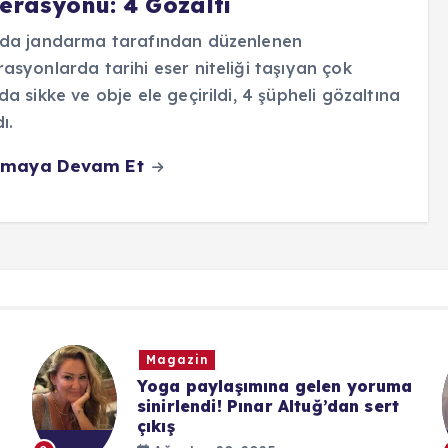
erasyonu: 4 Gözaltı
’da jandarma tarafından düzenlenen
asyonlarda tarihi eser niteliği taşıyan çok
da sikke ve obje ele geçirildi, 4 şüpheli gözaltına
ı.
maya Devam Et
Magazin
Yoga paylaşımına gelen yoruma
sinirlendi! Pınar Altuğ’dan sert
çıkış