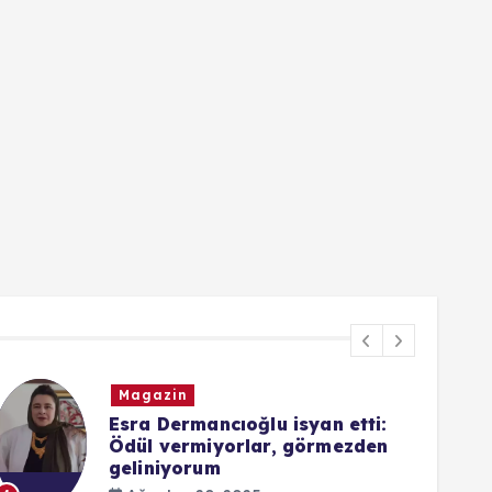
Magazin
Esra Dermancıoğlu isyan etti:
Ödül vermiyorlar, görmezden
geliniyorum
5