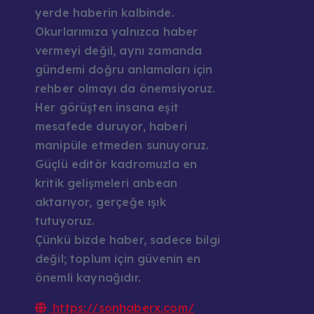
yerde haberin kalbinde.
Kariyer /
Okurlarımıza yalnızca haber
Kullanım 
vermeyi değil, aynı zamanda
Künye
gündemi doğru anlamaları için
KVKK / G
rehber olmayı da önemsiyoruz.
Reklam v
Her görüşten insana eşit
Sorumlul
mesafede duruyor, haberi
manipüle etmeden sunuyoruz.
Güçlü editör kadromuzla en
kritik gelişmeleri anbean
aktarıyor, gerçeğe ışık
tutuyoruz.
Çünkü bizde haber, sadece bilgi
değil; toplum için güvenin en
önemli kaynağıdır.
https://sonhaberx.com/