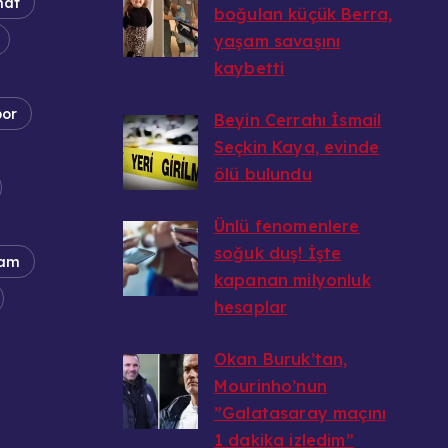
nat
boğulan küçük Berra,
yaşam savaşını
kaybetti
20.08.2025
por
Beyin Cerrahı İsmail
Seçkin Kaya, evinde
ölü bulundu
20.08.2025
Ünlü fenomenlere
soğuk duş! İşte
am
kapanan milyonluk
hesaplar
20.08.2025
Okan Buruk’tan,
Mourinho’nun
”Galatasaray maçını
1 dakika izledim”