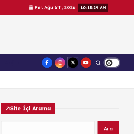
Per. Ağu 6th, 2026
10:15:30 AM
l haberler. Doğrulanmış kaynaklar, tarafsız içerik ve
Sağlık
üvenilir haber deneyimi.
Site İçi Arama
Ara