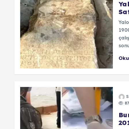
Ya
Sa
Yalo
1900
çalı
sonu
Oku
S
87
Bu
201