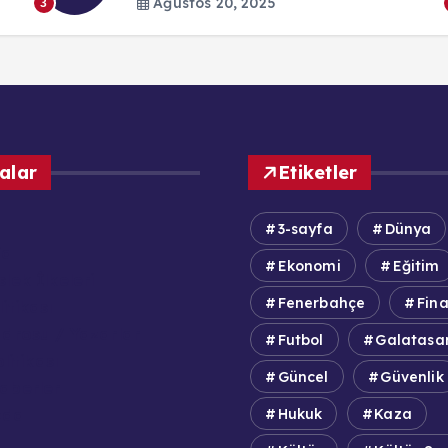
Ağustos 20, 2025
3
alar
Etiketler
3-sayfa
Dünya
fa
Ekonomi
Eğitim
lek İlkeleri
Fenerbahçe
Fin
itikası
adrosu / Yazarlar
Futbol
Galatasa
olitikası
Güncel
Güvenlik
aberler
zda
Hukuk
Kaza