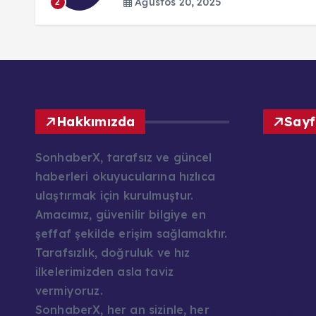
Ağustos 20, 2025
2
Hakkımızda
Sayf
SonhaberX, tarafsız ve güncel
haberleri okuyucularına hızlıca
Ana Say
ulaştırmak için kurulmuştur.
Basın Mes
Amacımız, güvenilir bilgiye en
Çerez Pol
şeffaf şekilde erişim sağlamaktır.
Editör K
Tarafsızlık, doğruluk ve hız
Gizlilik P
ilkelerimizden asla taviz
Güncel H
vermiyoruz.
Hakkımı
SonhaberX, her an sizinle, her
İletişim