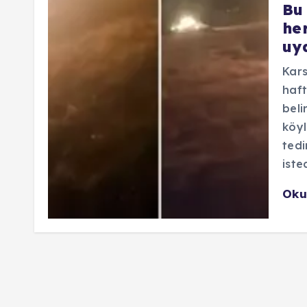
Bu
he
uy
Kars
haft
beli
köyl
tedi
isted
Oku