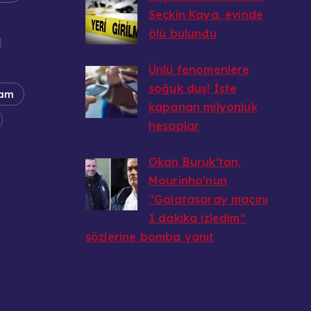
Seçkin Kaya, evinde
ölü bulundu
20.08.2025
Ünlü fenomenlere
soğuk duş! İşte
am
kapanan milyonluk
hesaplar
20.08.2025
Okan Buruk’tan,
Mourinho’nun
”Galatasaray maçını
1 dakika izledim”
sözlerine bomba yanıt
20.08.2025