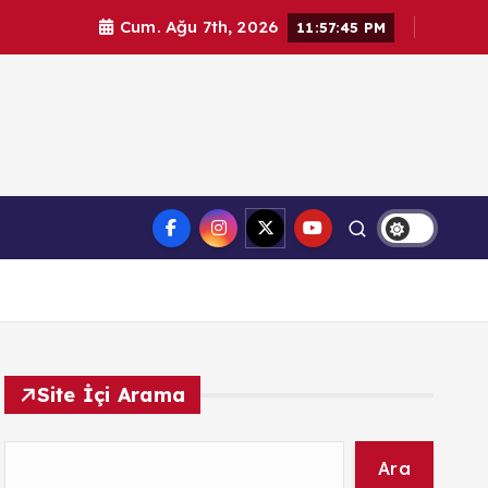
Cum. Ağu 7th, 2026
11:57:46 PM
l haberler. Doğrulanmış kaynaklar, tarafsız içerik ve
Sağlık
üvenilir haber deneyimi.
Site İçi Arama
Ara