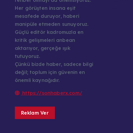
rehber olmayı da önemsiyoruz.
Reklam v
Her görüşten insana eşit
Sorumlul
mesafede duruyor, haberi
manipüle etmeden sunuyoruz.
Güçlü editör kadromuzla en
kritik gelişmeleri anbean
aktarıyor, gerçeğe ışık
tutuyoruz.
Çünkü bizde haber, sadece bilgi
değil; toplum için güvenin en
önemli kaynağıdır.
https://sonhaberx.com/
Reklam Ver