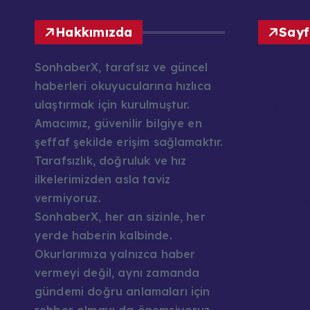
Hakkımızda
Sayf
SonhaberX, tarafsız ve güncel
haberleri okuyucularına hızlıca
Ana Say
ulaştırmak için kurulmuştur.
Basın Mes
Amacımız, güvenilir bilgiye en
Çerez Pol
şeffaf şekilde erişim sağlamaktır.
Editör K
Tarafsızlık, doğruluk ve hız
Gizlilik P
ilkelerimizden asla taviz
Güncel H
vermiyoruz.
Hakkımı
SonhaberX, her an sizinle, her
İletişim
yerde haberin kalbinde.
Kariyer /
Okurlarımıza yalnızca haber
Kullanım 
vermeyi değil, aynı zamanda
Künye
gündemi doğru anlamaları için
KVKK / G