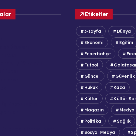
alar
Etiketler
3-sayfa
Dünya
fa
Ekonomi
Eğitim
lek İlkeleri
Fenerbahçe
Fin
itikası
adrosu / Yazarlar
Futbol
Galatasa
olitikası
Güncel
Güvenlik
aberler
zda
Hukuk
Kaza
Kültür
Kültür Sa
 İş Başvuruları
Magazin
Medya
Şartları
Politika
Sağlık
DPR Aydınlatma Metni
Sosyal Medya
S