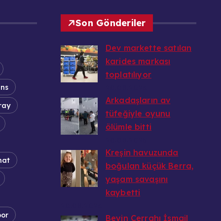
Son Gönderiler
Dev markette satılan
karides markası
toplatılıyor
ans
20.08.2025
Arkadaşların av
ray
tüfeğiyle oyunu
ölümle bitti
20.08.2025
Kreşin havuzunda
nat
boğulan küçük Berra,
yaşam savaşını
kaybetti
20.08.2025
por
Beyin Cerrahı İsmail