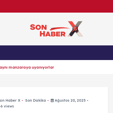
Son Haber X’te son dakika, Türkiye gündemi ve yere
Son Dakika
Ekonomi
Spor
Magazin
anlık gelişmelerle g
e aynı manzaraya uyanıyorlar
on Haber X
Son Dakika
Ağustos 20, 2025
6 views