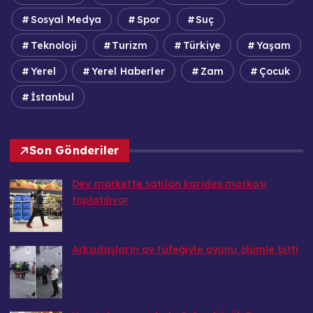
Sosyal Medya
Spor
Suç
Teknoloji
Turizm
Türkiye
Yaşam
Yerel
Yerel Haberler
Zam
Çocuk
İstanbul
Son Gönderiler
Dev markette satılan karides markası
toplatılıyor
20.08.2025
Arkadaşların av tüfeğiyle oyunu ölümle bitti
20.08.2025