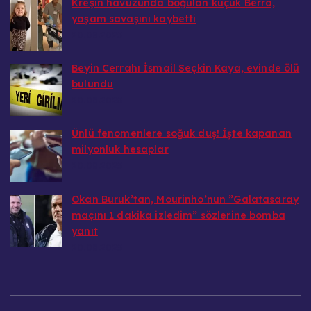
Kreşin havuzunda boğulan küçük Berra,
yaşam savaşını kaybetti
20.08.2025
Beyin Cerrahı İsmail Seçkin Kaya, evinde ölü
bulundu
20.08.2025
Ünlü fenomenlere soğuk duş! İşte kapanan
milyonluk hesaplar
20.08.2025
Okan Buruk’tan, Mourinho’nun ”Galatasaray
maçını 1 dakika izledim” sözlerine bomba
yanıt
20.08.2025