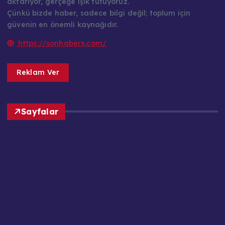
aktarıyor, gerçeğe ışık tutuyoruz.
Çünkü bizde haber, sadece bilgi değil; toplum için
güvenin en önemli kaynağıdır.
https://sonhaberx.com/
Reklam Ver
Sayfalar
Ana Sayfa
Basın Meslek İlkeleri
Çerez Politikası
Editör Kadrosu / Yazarlar
Gizlilik Politikası
Güncel Haberler
Hakkımızda