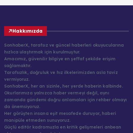
Hakkımızda
SonhaberX, tarafsız ve güncel haberleri okuyucularına
hızlıca ulaştırmak için kurulmuştur.
Amacımız, güvenilir bilgiye en şeffaf şekilde erişim
sağlamaktır.
Tarafsızlık, doğruluk ve hız ilkelerimizden asla taviz
vermiyoruz.
SonhaberX, her an sizinle, her yerde haberin kalbinde.
Okurlarımıza yalnızca haber vermeyi değil, aynı
zamanda gündemi doğru anlamaları için rehber olmayı
da önemsiyoruz.
Her görüşten insana eşit mesafede duruyor, haberi
manipüle etmeden sunuyoruz.
Güçlü editör kadromuzla en kritik gelişmeleri anbean