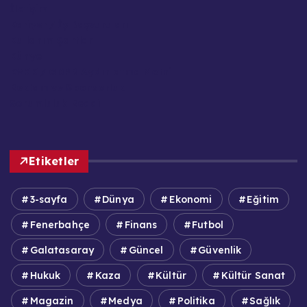
İletişim
Kariyer / İş Başvuruları
Kullanım Şartları
Künye
KVKK / GDPR Aydınlatma Metni
Reklam ve Sponsorluk
Sorumluluk Reddi
Etiketler
3-sayfa
Dünya
Ekonomi
Eğitim
Fenerbahçe
Finans
Futbol
Galatasaray
Güncel
Güvenlik
Hukuk
Kaza
Kültür
Kültür Sanat
Magazin
Medya
Politika
Sağlık