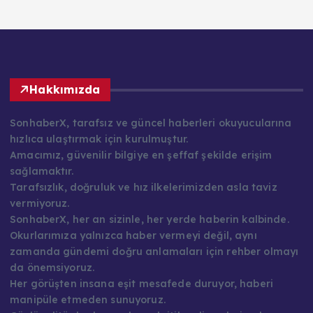
Hakkımızda
SonhaberX, tarafsız ve güncel haberleri okuyucularına
hızlıca ulaştırmak için kurulmuştur.
Amacımız, güvenilir bilgiye en şeffaf şekilde erişim
sağlamaktır.
Tarafsızlık, doğruluk ve hız ilkelerimizden asla taviz
vermiyoruz.
SonhaberX, her an sizinle, her yerde haberin kalbinde.
Okurlarımıza yalnızca haber vermeyi değil, aynı
zamanda gündemi doğru anlamaları için rehber olmayı
da önemsiyoruz.
Her görüşten insana eşit mesafede duruyor, haberi
manipüle etmeden sunuyoruz.