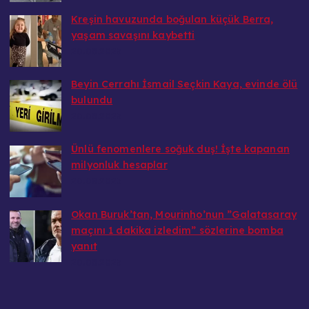
Kreşin havuzunda boğulan küçük Berra,
yaşam savaşını kaybetti
20.08.2025
Beyin Cerrahı İsmail Seçkin Kaya, evinde ölü
bulundu
20.08.2025
Ünlü fenomenlere soğuk duş! İşte kapanan
milyonluk hesaplar
20.08.2025
Okan Buruk’tan, Mourinho’nun ”Galatasaray
maçını 1 dakika izledim” sözlerine bomba
yanıt
20.08.2025