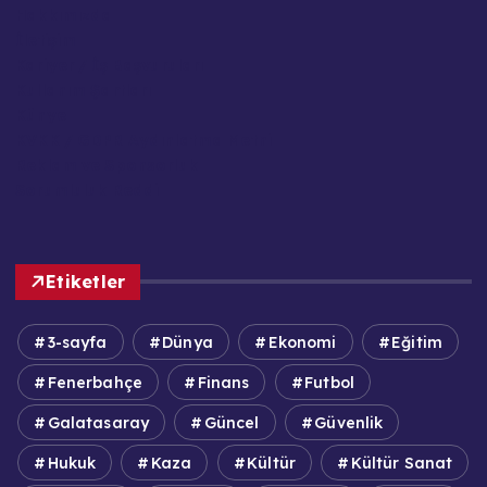
Hakkımızda
İletişim
Kariyer / İş Başvuruları
Kullanım Şartları
Künye
KVKK / GDPR Aydınlatma Metni
Reklam ve Sponsorluk
Sorumluluk Reddi
Etiketler
3-sayfa
Dünya
Ekonomi
Eğitim
Fenerbahçe
Finans
Futbol
Galatasaray
Güncel
Güvenlik
Hukuk
Kaza
Kültür
Kültür Sanat