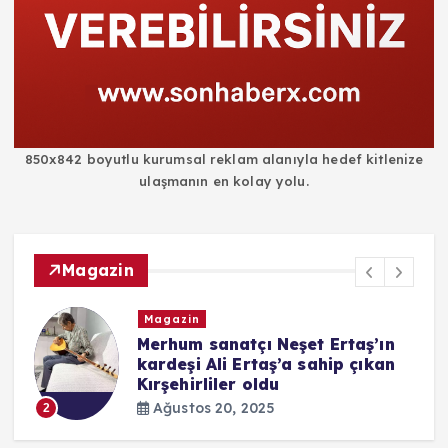
850x842 boyutlu kurumsal reklam alanıyla hedef kitlenize
ulaşmanın en kolay yolu.
Magazin
Magazin
i
Merhum sanatçı Neşet Ertaş’ın
kardeşi Ali Ertaş’a sahip çıkan
Kırşehirliler oldu
Ağustos 20, 2025
2