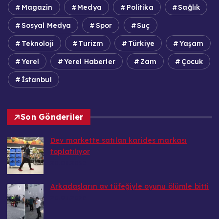
Magazin
Medya
Politika
Sağlık
Sosyal Medya
Spor
Suç
Teknoloji
Turizm
Türkiye
Yaşam
Yerel
Yerel Haberler
Zam
Çocuk
İstanbul
Son Gönderiler
Dev markette satılan karides markası
toplatılıyor
20.08.2025
Arkadaşların av tüfeğiyle oyunu ölümle bitti
20.08.2025