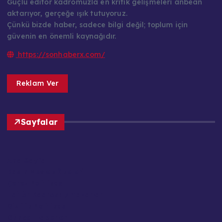
Güçlü editör kadromuzla en kritik gelişmeleri anbean
aktarıyor, gerçeğe ışık tutuyoruz.
Çünkü bizde haber, sadece bilgi değil; toplum için
güvenin en önemli kaynağıdır.
https://sonhaberx.com/
Reklam Ver
Sayfalar
Ana Sayfa
Basın Meslek İlkeleri
Çerez Politikası
Editör Kadrosu / Yazarlar
Gizlilik Politikası
Güncel Haberler