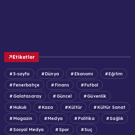
Kullanım Şartları
Künye
KVKK / GDPR Aydınlatma Metni
Reklam ve Sponsorluk
Sorumluluk Reddi
Etiketler
3-sayfa
Dünya
Ekonomi
Eğitim
Fenerbahçe
Finans
Futbol
Galatasaray
Güncel
Güvenlik
Hukuk
Kaza
Kültür
Kültür Sanat
Magazin
Medya
Politika
Sağlık
Sosyal Medya
Spor
Suç