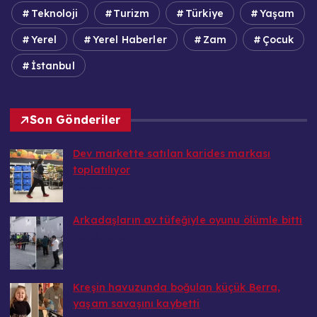
Teknoloji
Turizm
Türkiye
Yaşam
Yerel
Yerel Haberler
Zam
Çocuk
İstanbul
Son Gönderiler
Dev markette satılan karides markası
toplatılıyor
20.08.2025
Arkadaşların av tüfeğiyle oyunu ölümle bitti
20.08.2025
Kreşin havuzunda boğulan küçük Berra,
yaşam savaşını kaybetti