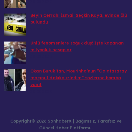
20.08.2025
Beyin Cerrahı İsmail Seçkin Kaya, evinde ölü
bulundu
20.08.2025
Ünlü fenomenlere soğuk duş! İşte kapanan
milyonluk hesaplar
20.08.2025
Okan Buruk’tan, Mourinho’nun ”Galatasaray
maçını 1 dakika izledim” sözlerine bomba
yanıt
20.08.2025
Copyright© 2026 SonhaberX | Bağımsız, Tarafsız ve
Güncel Haber Platformu.