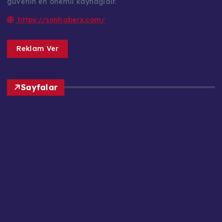
güvenin en önemli kaynağıdır.
https://sonhaberx.com/
Reklam Ver
Sayfalar
Ana Sayfa
Basın Meslek İlkeleri
Çerez Politikası
Editör Kadrosu / Yazarlar
Gizlilik Politikası
Güncel Haberler
Hakkımızda
İletişim
Kariyer / İş Başvuruları