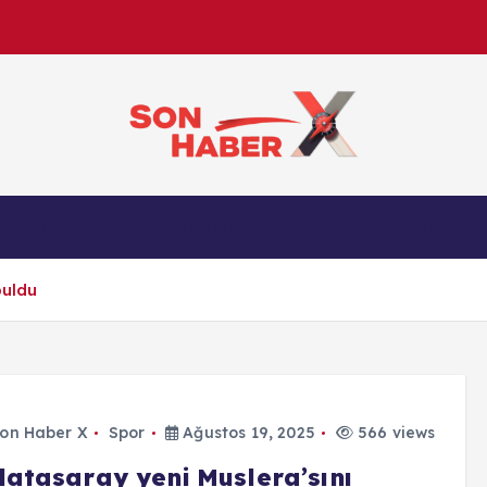
Son Haber X’te son dakika, Türkiye gündemi ve yere
Son Dakika
Ekonomi
Spor
Magazin
anlık gelişmelerle g
buldu
on Haber X
Spor
Ağustos 19, 2025
566 views
latasaray yeni Muslera’sını