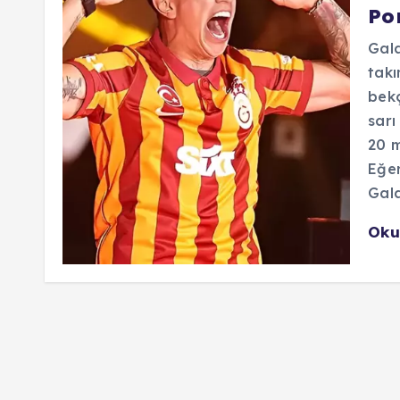
Po
Gala
takı
bek
sarı
20 m
Eğer
Gala
Oku