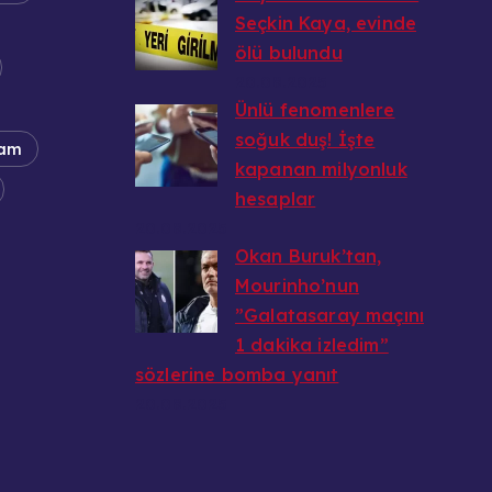
Seçkin Kaya, evinde
ölü bulundu
20.08.2025
Ünlü fenomenlere
soğuk duş! İşte
am
kapanan milyonluk
hesaplar
20.08.2025
Okan Buruk’tan,
Mourinho’nun
”Galatasaray maçını
1 dakika izledim”
sözlerine bomba yanıt
20.08.2025