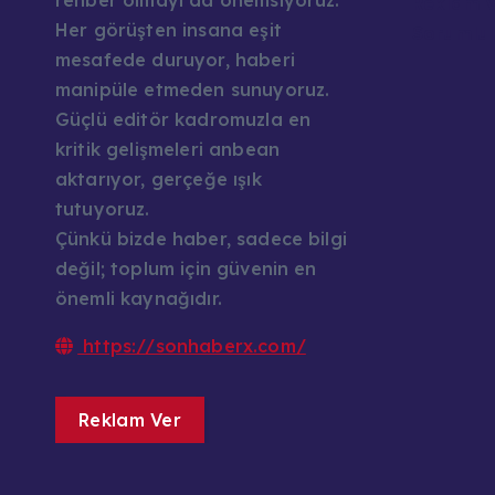
rehber olmayı da önemsiyoruz.
Reklam v
Her görüşten insana eşit
Sorumlul
mesafede duruyor, haberi
manipüle etmeden sunuyoruz.
Güçlü editör kadromuzla en
kritik gelişmeleri anbean
aktarıyor, gerçeğe ışık
tutuyoruz.
Çünkü bizde haber, sadece bilgi
değil; toplum için güvenin en
önemli kaynağıdır.
https://sonhaberx.com/
Reklam Ver