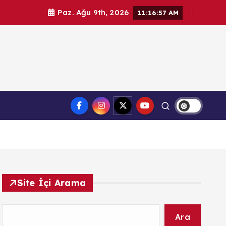
Paz. Ağu 9th, 2026
11:16:58 AM
l haberler. Doğrulanmış kaynaklar, tarafsız içerik ve
Sağlık
üvenilir haber deneyimi.
Site İçi Arama
Ara