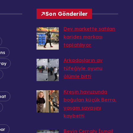
Son Gönderiler
Dev markette satılan
karides markası
toplatılıyor
ans
20.08.2025
Arkadaşların av
ray
tüfeğiyle oyunu
ölümle bitti
20.08.2025
Kreşin havuzunda
nat
boğulan küçük Berra,
yaşam savaşını
kaybetti
20.08.2025
por
Beyin Cerrahı İsmail