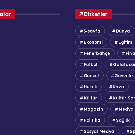
alar
Etiketler
3-sayfa
Dünya
fa
Ekonomi
Eğitim
lek İlkeleri
Fenerbahçe
Fin
itikası
adrosu / Yazarlar
Futbol
Galatasa
olitikası
Güncel
Güvenlik
aberler
zda
Hukuk
Kaza
Kültür
Kültür Sa
 İş Başvuruları
Magazin
Medya
Şartları
Politika
Sağlık
DPR Aydınlatma Metni
Sosyal Medya
S