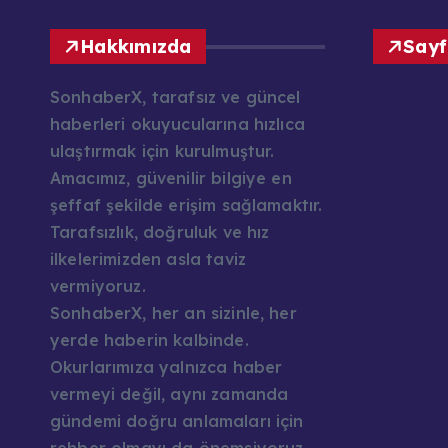
Hakkımızda
Sayf
SonhaberX, tarafsız ve güncel
haberleri okuyucularına hızlıca
Ana Say
ulaştırmak için kurulmuştur.
Basın Mes
Amacımız, güvenilir bilgiye en
Çerez Pol
şeffaf şekilde erişim sağlamaktır.
Editör K
Tarafsızlık, doğruluk ve hız
Gizlilik P
ilkelerimizden asla taviz
Güncel H
vermiyoruz.
Hakkımı
SonhaberX, her an sizinle, her
İletişim
yerde haberin kalbinde.
Kariyer /
Okurlarımıza yalnızca haber
Kullanım 
vermeyi değil, aynı zamanda
Künye
gündemi doğru anlamaları için
KVKK / G