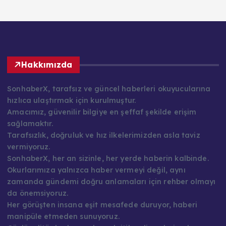
Hakkımızda
SonhaberX, tarafsız ve güncel haberleri okuyucularına
hızlıca ulaştırmak için kurulmuştur.
Amacımız, güvenilir bilgiye en şeffaf şekilde erişim
sağlamaktır.
Tarafsızlık, doğruluk ve hız ilkelerimizden asla taviz
vermiyoruz.
SonhaberX, her an sizinle, her yerde haberin kalbinde.
Okurlarımıza yalnızca haber vermeyi değil, aynı
zamanda gündemi doğru anlamaları için rehber olmayı
da önemsiyoruz.
Her görüşten insana eşit mesafede duruyor, haberi
manipüle etmeden sunuyoruz.