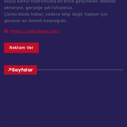
Güçlü editör kadromuzla en kritik gelişmeleri anbean
aktarıyor, gerçeğe ışık tutuyoruz.
Çünkü bizde haber, sadece bilgi değil; toplum için
güvenin en önemli kaynağıdır.
https://sonhaberx.com/
Reklam Ver
Sayfalar
Ana Sayfa
Basın Meslek İlkeleri
Çerez Politikası
Editör Kadrosu / Yazarlar
Gizlilik Politikası
Güncel Haberler