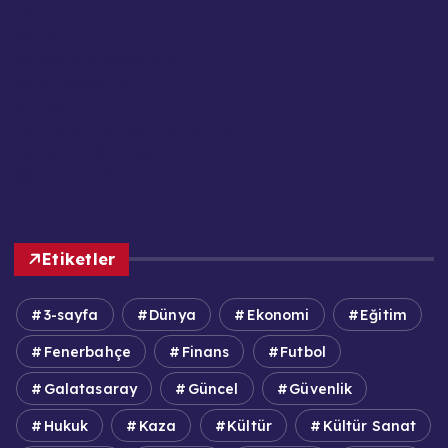
Hakkımızda
İletişim
Kariyer / İş Başvuruları
Kullanım Şartları
Künye
KVKK / GDPR Aydınlatma Metni
Reklam ve Sponsorluk
Sorumluluk Reddi
Etiketler
3-sayfa
Dünya
Ekonomi
Eğitim
Fenerbahçe
Finans
Futbol
Galatasaray
Güncel
Güvenlik
Hukuk
Kaza
Kültür
Kültür Sanat