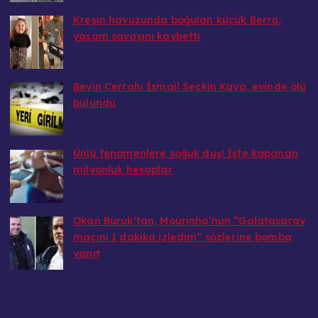
Kreşin havuzunda boğulan küçük Berra,
yaşam savaşını kaybetti
20.08.2025
Beyin Cerrahı İsmail Seçkin Kaya, evinde ölü
bulundu
20.08.2025
Ünlü fenomenlere soğuk duş! İşte kapanan
milyonluk hesaplar
20.08.2025
Okan Buruk’tan, Mourinho’nun ”Galatasaray
maçını 1 dakika izledim” sözlerine bomba
yanıt
20.08.2025