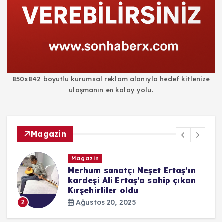
850x842 boyutlu kurumsal reklam alanıyla hedef kitlenize
ulaşmanın en kolay yolu.
Magazin
Magazin
i
Merhum sanatçı Neşet Ertaş’ın
kardeşi Ali Ertaş’a sahip çıkan
Kırşehirliler oldu
Ağustos 20, 2025
2