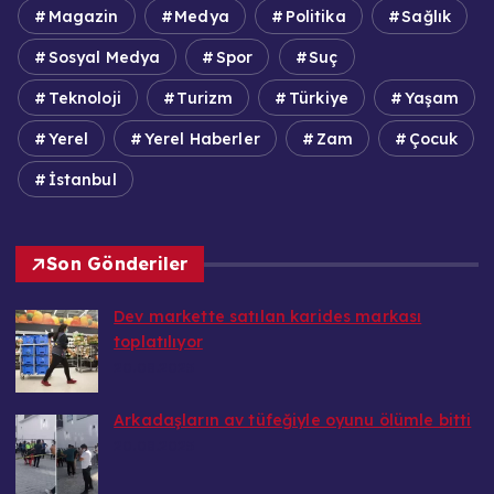
Magazin
Medya
Politika
Sağlık
Sosyal Medya
Spor
Suç
Teknoloji
Turizm
Türkiye
Yaşam
Yerel
Yerel Haberler
Zam
Çocuk
İstanbul
Son Gönderiler
Dev markette satılan karides markası
toplatılıyor
20.08.2025
Arkadaşların av tüfeğiyle oyunu ölümle bitti
20.08.2025