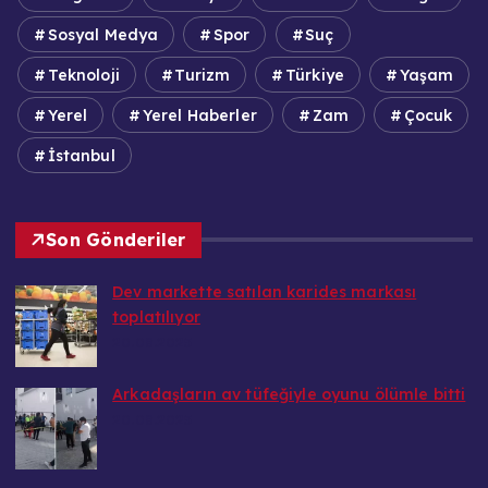
Sosyal Medya
Spor
Suç
Teknoloji
Turizm
Türkiye
Yaşam
Yerel
Yerel Haberler
Zam
Çocuk
İstanbul
Son Gönderiler
Dev markette satılan karides markası
toplatılıyor
20.08.2025
Arkadaşların av tüfeğiyle oyunu ölümle bitti
20.08.2025