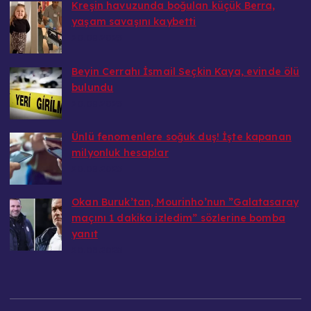
Kreşin havuzunda boğulan küçük Berra,
yaşam savaşını kaybetti
20.08.2025
Beyin Cerrahı İsmail Seçkin Kaya, evinde ölü
bulundu
20.08.2025
Ünlü fenomenlere soğuk duş! İşte kapanan
milyonluk hesaplar
20.08.2025
Okan Buruk’tan, Mourinho’nun ”Galatasaray
maçını 1 dakika izledim” sözlerine bomba
yanıt
20.08.2025