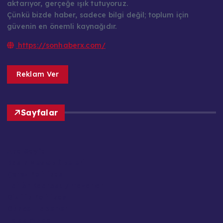
aktarıyor, gerçeğe ışık tutuyoruz.
Çünkü bizde haber, sadece bilgi değil; toplum için
güvenin en önemli kaynağıdır.
https://sonhaberx.com/
Reklam Ver
Sayfalar
Ana Sayfa
Basın Meslek İlkeleri
Çerez Politikası
Editör Kadrosu / Yazarlar
Gizlilik Politikası
Güncel Haberler
Hakkımızda