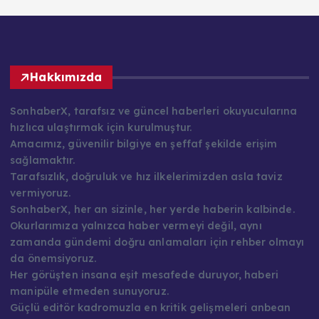
Hakkımızda
SonhaberX, tarafsız ve güncel haberleri okuyucularına
hızlıca ulaştırmak için kurulmuştur.
Amacımız, güvenilir bilgiye en şeffaf şekilde erişim
sağlamaktır.
Tarafsızlık, doğruluk ve hız ilkelerimizden asla taviz
vermiyoruz.
SonhaberX, her an sizinle, her yerde haberin kalbinde.
Okurlarımıza yalnızca haber vermeyi değil, aynı
zamanda gündemi doğru anlamaları için rehber olmayı
da önemsiyoruz.
Her görüşten insana eşit mesafede duruyor, haberi
manipüle etmeden sunuyoruz.
Güçlü editör kadromuzla en kritik gelişmeleri anbean