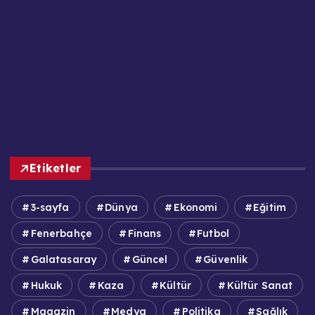
İletişim
Kariyer / İş Başvuruları
Kullanım Şartları
Künye
KVKK / GDPR Aydınlatma Metni
Reklam ve Sponsorluk
Sorumluluk Reddi
Etiketler
3-sayfa
Dünya
Ekonomi
Eğitim
Fenerbahçe
Finans
Futbol
Galatasaray
Güncel
Güvenlik
Hukuk
Kaza
Kültür
Kültür Sanat
Magazin
Medya
Politika
Sağlık