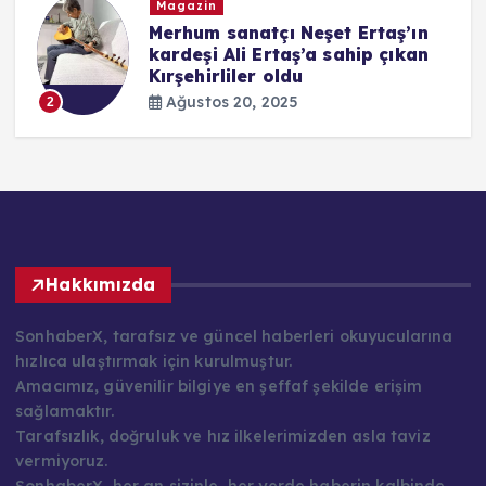
Magazin
i
Merhum sanatçı Neşet Ertaş’ın
kardeşi Ali Ertaş’a sahip çıkan
Kırşehirliler oldu
Ağustos 20, 2025
2
Hakkımızda
SonhaberX, tarafsız ve güncel haberleri okuyucularına
hızlıca ulaştırmak için kurulmuştur.
Amacımız, güvenilir bilgiye en şeffaf şekilde erişim
sağlamaktır.
Tarafsızlık, doğruluk ve hız ilkelerimizden asla taviz
vermiyoruz.