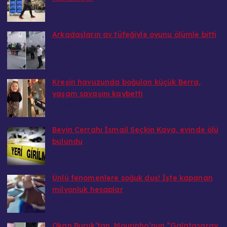
20.08.2025
Arkadaşların av tüfeğiyle oyunu ölümle bitti
20.08.2025
Kreşin havuzunda boğulan küçük Berra,
yaşam savaşını kaybetti
20.08.2025
Beyin Cerrahı İsmail Seçkin Kaya, evinde ölü
bulundu
20.08.2025
Ünlü fenomenlere soğuk duş! İşte kapanan
milyonluk hesaplar
20.08.2025
Okan Buruk’tan, Mourinho’nun ”Galatasaray