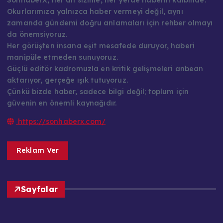
SonhaberX, her an sizinle, her yerde haberin kalbinde.
Okurlarımıza yalnızca haber vermeyi değil, aynı
zamanda gündemi doğru anlamaları için rehber olmayı
da önemsiyoruz.
Her görüşten insana eşit mesafede duruyor, haberi
manipüle etmeden sunuyoruz.
Güçlü editör kadromuzla en kritik gelişmeleri anbean
aktarıyor, gerçeğe ışık tutuyoruz.
Çünkü bizde haber, sadece bilgi değil; toplum için
güvenin en önemli kaynağıdır.
https://sonhaberx.com/
Reklam Ver
Sayfalar