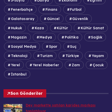
3-sayfa
Dünya
Ekonomi
Eğitim
Fenerbahçe
Finans
Futbol
Galatasaray
Güncel
Güvenlik
Hukuk
Kaza
Kültür
Kültür Sanat
Magazin
Medya
Politika
Sağlık
Sosyal Medya
Spor
Suç
Teknoloji
Turizm
Türkiye
Yaşam
Yerel
Yerel Haberler
Zam
Çocuk
İstanbul
Son Gönderiler
Dev markette satılan karides markası
toplatılıyor