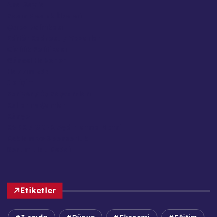
Ana Sayfa
Basın Meslek İlkeleri
Çerez Politikası
Editör Kadrosu / Yazarlar
Gizlilik Politikası
Güncel Haberler
Hakkımızda
İletişim
Kariyer / İş Başvuruları
Kullanım Şartları
Künye
KVKK / GDPR Aydınlatma Metni
Reklam ve Sponsorluk
Sorumluluk Reddi
Etiketler