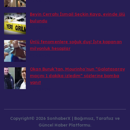
20.08.2025
Beyin Cerrahı İsmail Seçkin Kaya, evinde ölü
bulundu
20.08.2025
Ünlü fenomenlere soğuk duş! İşte kapanan
milyonluk hesaplar
20.08.2025
Okan Buruk’tan, Mourinho’nun ”Galatasaray
maçını 1 dakika izledim” sözlerine bomba
yanıt
20.08.2025
Copyright© 2026 SonhaberX | Bağımsız, Tarafsız ve
Güncel Haber Platformu.