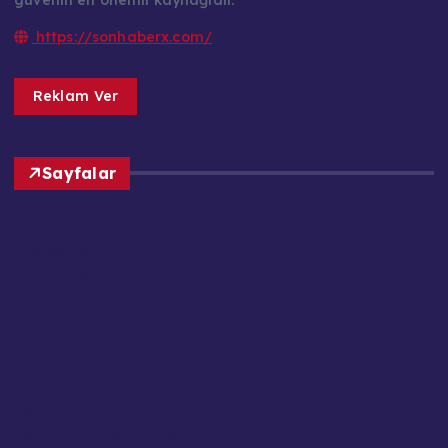
güvenin en önemli kaynağıdır.
https://sonhaberx.com/
Reklam Ver
Sayfalar
Ana Sayfa
Basın Meslek İlkeleri
Çerez Politikası
Editör Kadrosu / Yazarlar
Gizlilik Politikası
Güncel Haberler
Hakkımızda
İletişim
Kariyer / İş Başvuruları