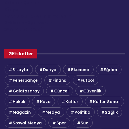
Kullanım Şartları
Künye
KVKK / GDPR Aydınlatma Metni
Reklam ve Sponsorluk
Sorumluluk Reddi
Etiketler
3-sayfa
Dünya
Ekonomi
Eğitim
Fenerbahçe
Finans
Futbol
Galatasaray
Güncel
Güvenlik
Hukuk
Kaza
Kültür
Kültür Sanat
Magazin
Medya
Politika
Sağlık
Sosyal Medya
Spor
Suç