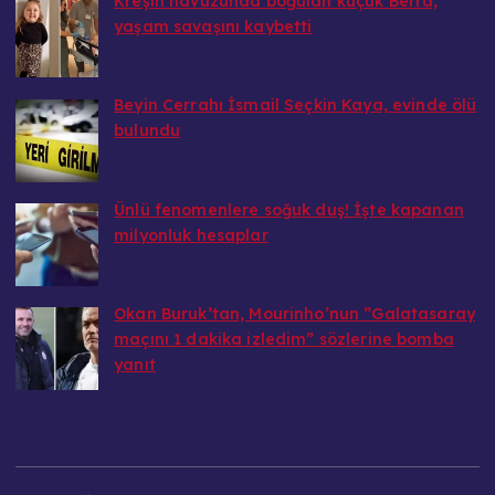
Kreşin havuzunda boğulan küçük Berra,
yaşam savaşını kaybetti
20.08.2025
Beyin Cerrahı İsmail Seçkin Kaya, evinde ölü
bulundu
20.08.2025
Ünlü fenomenlere soğuk duş! İşte kapanan
milyonluk hesaplar
20.08.2025
Okan Buruk’tan, Mourinho’nun ”Galatasaray
maçını 1 dakika izledim” sözlerine bomba
yanıt
20.08.2025