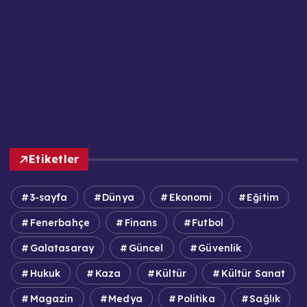
İletişim
Kariyer / İş Başvuruları
Kullanım Şartları
Künye
KVKK / GDPR Aydınlatma Metni
Reklam ve Sponsorluk
Sorumluluk Reddi
Etiketler
3-sayfa
Dünya
Ekonomi
Eğitim
Fenerbahçe
Finans
Futbol
Galatasaray
Güncel
Güvenlik
Hukuk
Kaza
Kültür
Kültür Sanat
Magazin
Medya
Politika
Sağlık