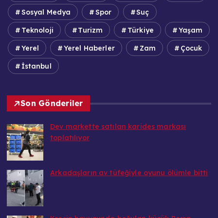
Sosyal Medya
Spor
Suç
Teknoloji
Turizm
Türkiye
Yaşam
Yerel
Yerel Haberler
Zam
Çocuk
İstanbul
Son Gönderiler
Dev markette satılan karides markası
toplatılıyor
20.08.2025
Arkadaşların av tüfeğiyle oyunu ölümle bitti
20.08.2025