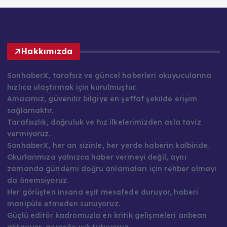
Hakkımızda
SonhaberX, tarafsız ve güncel haberleri okuyucularına
hızlıca ulaştırmak için kurulmuştur.
Amacımız, güvenilir bilgiye en şeffaf şekilde erişim
sağlamaktır.
Tarafsızlık, doğruluk ve hız ilkelerimizden asla taviz
vermiyoruz.
SonhaberX, her an sizinle, her yerde haberin kalbinde.
Okurlarımıza yalnızca haber vermeyi değil, aynı
zamanda gündemi doğru anlamaları için rehber olmayı
da önemsiyoruz.
Her görüşten insana eşit mesafede duruyor, haberi
manipüle etmeden sunuyoruz.
Güçlü editör kadromuzla en kritik gelişmeleri anbean