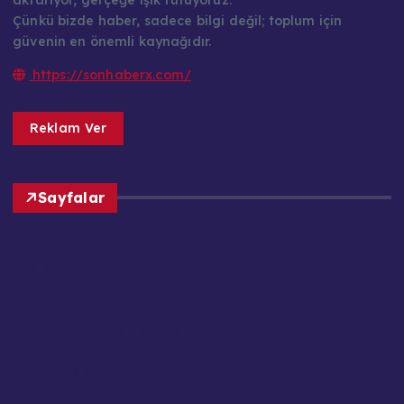
aktarıyor, gerçeğe ışık tutuyoruz.
Çünkü bizde haber, sadece bilgi değil; toplum için
güvenin en önemli kaynağıdır.
https://sonhaberx.com/
Reklam Ver
Sayfalar
Ana Sayfa
Basın Meslek İlkeleri
Çerez Politikası
Editör Kadrosu / Yazarlar
Gizlilik Politikası
Güncel Haberler
Hakkımızda