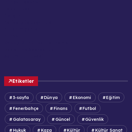
Güncel Haberler
Hakkımızda
İletişim
Kariyer / İş Başvuruları
Kullanım Şartları
Künye
KVKK / GDPR Aydınlatma Metni
Reklam ve Sponsorluk
Sorumluluk Reddi
Etiketler
3-sayfa
Dünya
Ekonomi
Eğitim
Fenerbahçe
Finans
Futbol
Galatasaray
Güncel
Güvenlik
Hukuk
Kaza
Kültür
Kültür Sanat