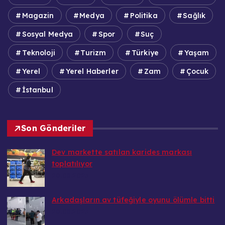
Magazin
Medya
Politika
Sağlık
Sosyal Medya
Spor
Suç
Teknoloji
Turizm
Türkiye
Yaşam
Yerel
Yerel Haberler
Zam
Çocuk
İstanbul
Son Gönderiler
Dev markette satılan karides markası
toplatılıyor
20.08.2025
Arkadaşların av tüfeğiyle oyunu ölümle bitti
20.08.2025