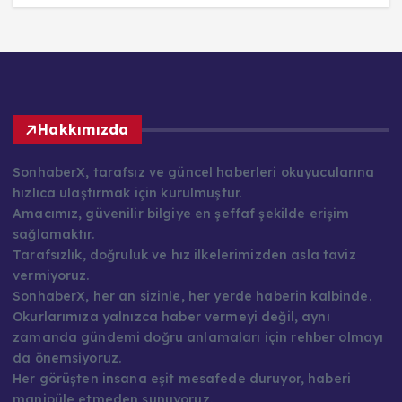
Hakkımızda
SonhaberX, tarafsız ve güncel haberleri okuyucularına
hızlıca ulaştırmak için kurulmuştur.
Amacımız, güvenilir bilgiye en şeffaf şekilde erişim
sağlamaktır.
Tarafsızlık, doğruluk ve hız ilkelerimizden asla taviz
vermiyoruz.
SonhaberX, her an sizinle, her yerde haberin kalbinde.
Okurlarımıza yalnızca haber vermeyi değil, aynı
zamanda gündemi doğru anlamaları için rehber olmayı
da önemsiyoruz.
Her görüşten insana eşit mesafede duruyor, haberi
manipüle etmeden sunuyoruz.