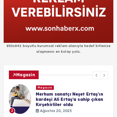
850x842 boyutlu kurumsal reklam alanıyla hedef kitlenize
ulaşmanın en kolay yolu.
Magazin
zin
Magazin
um sanatçı Neşet Ertaş’ın
Yoga payl
şi Ali Ertaş’a sahip çıkan
sinirlendi
hirliler oldu
çıkış
stos 20, 2025
Ağustos 2
3