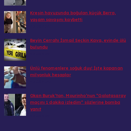
Kreşin havuzunda boğulan küçük Berra,
yaşam savaşını kaybetti
20.08.2025
Beyin Cerrahı İsmail Seçkin Kaya, evinde ölü
bulundu
20.08.2025
Ünlü fenomenlere soğuk duş! İşte kapanan
milyonluk hesaplar
20.08.2025
Okan Buruk’tan, Mourinho’nun ”Galatasaray
maçını 1 dakika izledim” sözlerine bomba
yanıt
20.08.2025