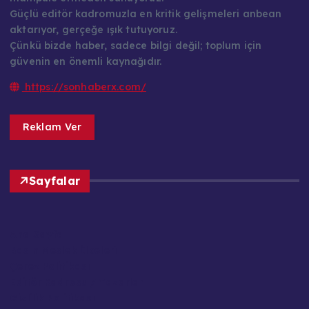
Güçlü editör kadromuzla en kritik gelişmeleri anbean
aktarıyor, gerçeğe ışık tutuyoruz.
Çünkü bizde haber, sadece bilgi değil; toplum için
güvenin en önemli kaynağıdır.
https://sonhaberx.com/
Reklam Ver
Sayfalar
Ana Sayfa
Basın Meslek İlkeleri
Çerez Politikası
Editör Kadrosu / Yazarlar
Gizlilik Politikası