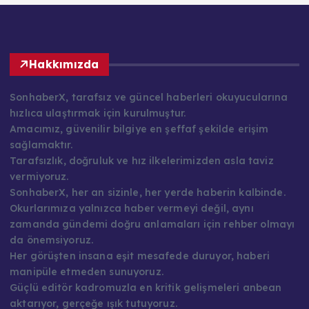
Hakkımızda
SonhaberX, tarafsız ve güncel haberleri okuyucularına
hızlıca ulaştırmak için kurulmuştur.
Amacımız, güvenilir bilgiye en şeffaf şekilde erişim
sağlamaktır.
Tarafsızlık, doğruluk ve hız ilkelerimizden asla taviz
vermiyoruz.
SonhaberX, her an sizinle, her yerde haberin kalbinde.
Okurlarımıza yalnızca haber vermeyi değil, aynı
zamanda gündemi doğru anlamaları için rehber olmayı
da önemsiyoruz.
Her görüşten insana eşit mesafede duruyor, haberi
manipüle etmeden sunuyoruz.
Güçlü editör kadromuzla en kritik gelişmeleri anbean
aktarıyor, gerçeğe ışık tutuyoruz.