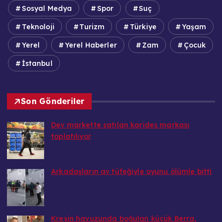
Sosyal Medya
Spor
Suç
Teknoloji
Turizm
Türkiye
Yaşam
Yerel
Yerel Haberler
Zam
Çocuk
İstanbul
Son Gönderiler
Dev markette satılan karides markası
toplatılıyor
20.08.2025
Arkadaşların av tüfeğiyle oyunu ölümle bitti
20.08.2025
Kreşin havuzunda boğulan küçük Berra,