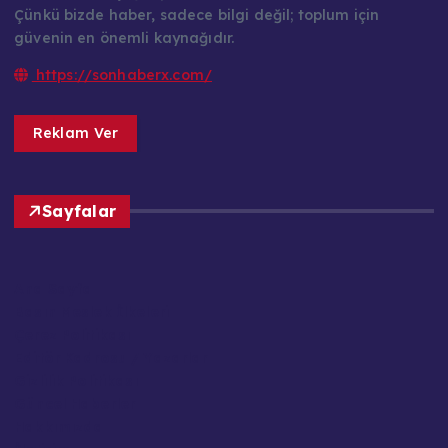
Çünkü bizde haber, sadece bilgi değil; toplum için
güvenin en önemli kaynağıdır.
https://sonhaberx.com/
Reklam Ver
Sayfalar
Ana Sayfa
Basın Meslek İlkeleri
Çerez Politikası
Editör Kadrosu / Yazarlar
Gizlilik Politikası
Güncel Haberler
Hakkımızda