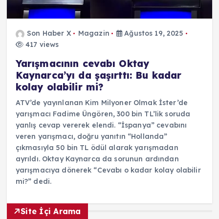
Son Haber X
Magazin
Ağustos 19, 2025
417 views
Yarışmacının cevabı Oktay
Kaynarca’yı da şaşırttı: Bu kadar
kolay olabilir mi?
ATV’de yayınlanan Kim Milyoner Olmak İster’de
yarışmacı Fadime Üngören, 300 bin TL’lik soruda
yanlış cevap vererek elendi. “İspanya” cevabını
veren yarışmacı, doğru yanıtın “Hollanda”
çıkmasıyla 50 bin TL ödül alarak yarışmadan
ayrıldı. Oktay Kaynarca da sorunun ardından
yarışmacıya dönerek “Cevabı o kadar kolay olabilir
mi?” dedi.
Site İçi Arama