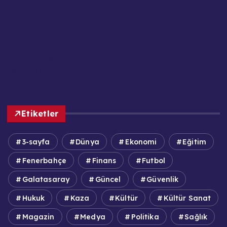
İletişim
Kariyer / İş Başvuruları
Kullanım Şartları
Künye
KVKK / GDPR Aydınlatma Metni
Reklam ve Sponsorluk
Sorumluluk Reddi
Etiketler
3-sayfa
Dünya
Ekonomi
Eğitim
Fenerbahçe
Finans
Futbol
Galatasaray
Güncel
Güvenlik
Hukuk
Kaza
Kültür
Kültür Sanat
Magazin
Medya
Politika
Sağlık