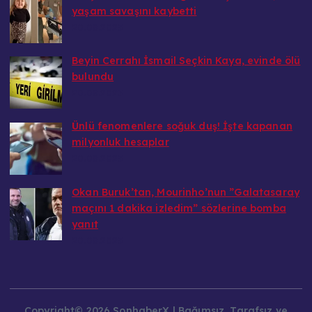
yaşam savaşını kaybetti
20.08.2025
Beyin Cerrahı İsmail Seçkin Kaya, evinde ölü
bulundu
20.08.2025
Ünlü fenomenlere soğuk duş! İşte kapanan
milyonluk hesaplar
20.08.2025
Okan Buruk’tan, Mourinho’nun ”Galatasaray
maçını 1 dakika izledim” sözlerine bomba
yanıt
20.08.2025
Copyright© 2026 SonhaberX | Bağımsız, Tarafsız ve