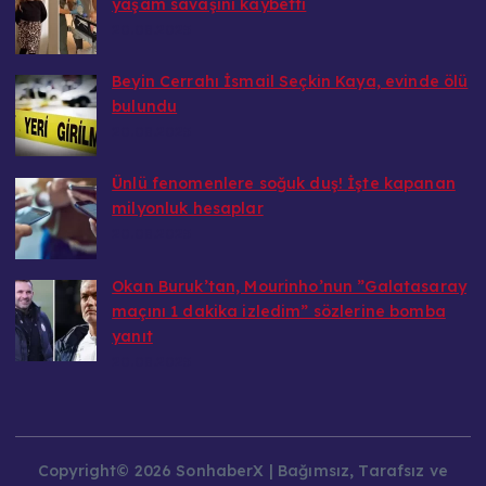
yaşam savaşını kaybetti
20.08.2025
Beyin Cerrahı İsmail Seçkin Kaya, evinde ölü
bulundu
20.08.2025
Ünlü fenomenlere soğuk duş! İşte kapanan
milyonluk hesaplar
20.08.2025
Okan Buruk’tan, Mourinho’nun ”Galatasaray
maçını 1 dakika izledim” sözlerine bomba
yanıt
20.08.2025
Copyright© 2026 SonhaberX | Bağımsız, Tarafsız ve