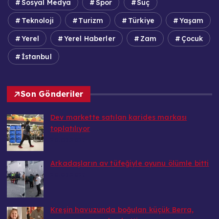
Sosyal Medya
Spor
Suç
Teknoloji
Turizm
Türkiye
Yaşam
Yerel
Yerel Haberler
Zam
Çocuk
İstanbul
Son Gönderiler
Dev markette satılan karides markası
toplatılıyor
20.08.2025
Arkadaşların av tüfeğiyle oyunu ölümle bitti
20.08.2025
Kreşin havuzunda boğulan küçük Berra,