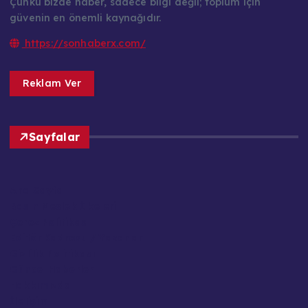
Çünkü bizde haber, sadece bilgi değil; toplum için
güvenin en önemli kaynağıdır.
https://sonhaberx.com/
Reklam Ver
Sayfalar
Ana Sayfa
Basın Meslek İlkeleri
Çerez Politikası
Editör Kadrosu / Yazarlar
Gizlilik Politikası
Güncel Haberler
Hakkımızda
İletişim