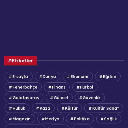
Kariyer / İş Başvuruları
Kullanım Şartları
Künye
KVKK / GDPR Aydınlatma Metni
Reklam ve Sponsorluk
Sorumluluk Reddi
Etiketler
3-sayfa
Dünya
Ekonomi
Eğitim
Fenerbahçe
Finans
Futbol
Galatasaray
Güncel
Güvenlik
Hukuk
Kaza
Kültür
Kültür Sanat
Magazin
Medya
Politika
Sağlık