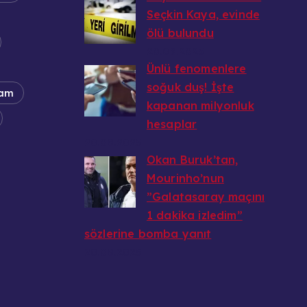
Seçkin Kaya, evinde
ölü bulundu
20.08.2025
Ünlü fenomenlere
soğuk duş! İşte
am
kapanan milyonluk
hesaplar
20.08.2025
Okan Buruk’tan,
Mourinho’nun
”Galatasaray maçını
1 dakika izledim”
sözlerine bomba yanıt
20.08.2025