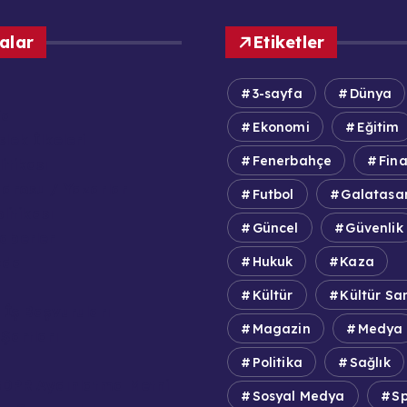
alar
Etiketler
3-sayfa
Dünya
fa
Ekonomi
Eğitim
lek İlkeleri
Fenerbahçe
Fin
itikası
adrosu / Yazarlar
Futbol
Galatasa
olitikası
Güncel
Güvenlik
aberler
zda
Hukuk
Kaza
Kültür
Kültür Sa
 İş Başvuruları
Magazin
Medya
Şartları
Politika
Sağlık
DPR Aydınlatma Metni
Sosyal Medya
S