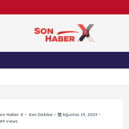
Son Haber X’te son dakika, Türkiye gündemi ve yere
Son Dakika
Ekonomi
Spor
Magazin
anlık gelişmelerle g
on Haber X
Son Dakika
Ağustos 19, 2025
49 views