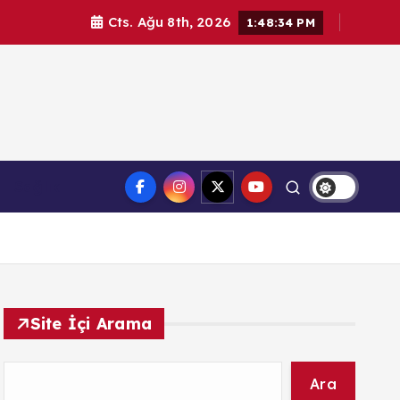
Cts. Ağu 8th, 2026
1:48:35 PM
l haberler. Doğrulanmış kaynaklar, tarafsız içerik ve
Sağlık
üvenilir haber deneyimi.
Site İçi Arama
Ara