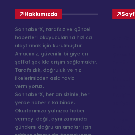
Hakkımızda
Sayf
SonhaberX, tarafsız ve güncel
haberleri okuyucularına hızlıca
Ana Say
ulaştırmak için kurulmuştur.
Basın Mes
Amacımız, güvenilir bilgiye en
Çerez Pol
şeffaf şekilde erişim sağlamaktır.
Editör K
Tarafsızlık, doğruluk ve hız
Gizlilik P
ilkelerimizden asla taviz
Güncel H
vermiyoruz.
Hakkımı
SonhaberX, her an sizinle, her
İletişim
yerde haberin kalbinde.
Kariyer /
Okurlarımıza yalnızca haber
Kullanım 
vermeyi değil, aynı zamanda
Künye
gündemi doğru anlamaları için
KVKK / G