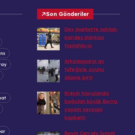
Son Gönderiler
Dev markette satılan
karides markası
toplatılıyor
ans
20.08.2025
Arkadaşların av
ray
tüfeğiyle oyunu
ölümle bitti
20.08.2025
Kreşin havuzunda
nat
boğulan küçük Berra,
yaşam savaşını
kaybetti
20.08.2025
por
Beyin Cerrahı İsmail