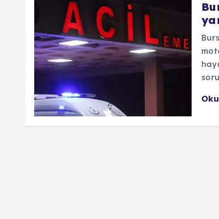
Bur
ya
Burs
moto
haya
soru
Oku