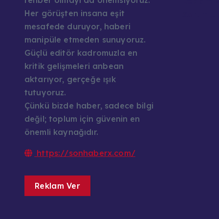
rehber olmayı da önemsiyoruz.
Reklam v
Her görüşten insana eşit
Sorumlul
mesafede duruyor, haberi
manipüle etmeden sunuyoruz.
Güçlü editör kadromuzla en
kritik gelişmeleri anbean
aktarıyor, gerçeğe ışık
tutuyoruz.
Çünkü bizde haber, sadece bilgi
değil; toplum için güvenin en
önemli kaynağıdır.
https://sonhaberx.com/
Reklam Ver