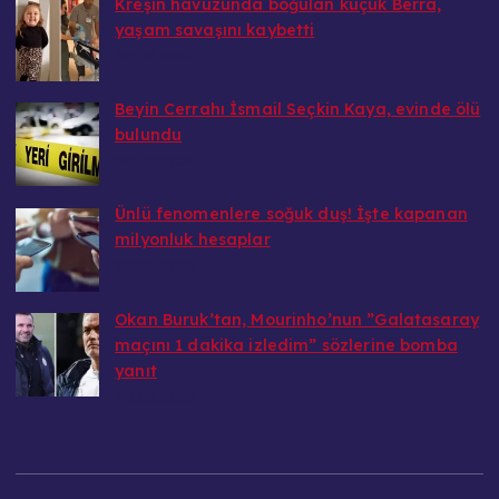
Kreşin havuzunda boğulan küçük Berra,
yaşam savaşını kaybetti
20.08.2025
Beyin Cerrahı İsmail Seçkin Kaya, evinde ölü
bulundu
20.08.2025
Ünlü fenomenlere soğuk duş! İşte kapanan
milyonluk hesaplar
20.08.2025
Okan Buruk’tan, Mourinho’nun ”Galatasaray
maçını 1 dakika izledim” sözlerine bomba
yanıt
20.08.2025