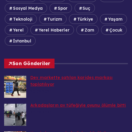
Sosyal Medya
Spor
Suç
Teknoloji
Turizm
Türkiye
Yaşam
Yerel
Yerel Haberler
Zam
Çocuk
İstanbul
Son Gönderiler
Dev markette satılan karides markası
toplatılıyor
20.08.2025
Arkadaşların av tüfeğiyle oyunu ölümle bitti
20.08.2025