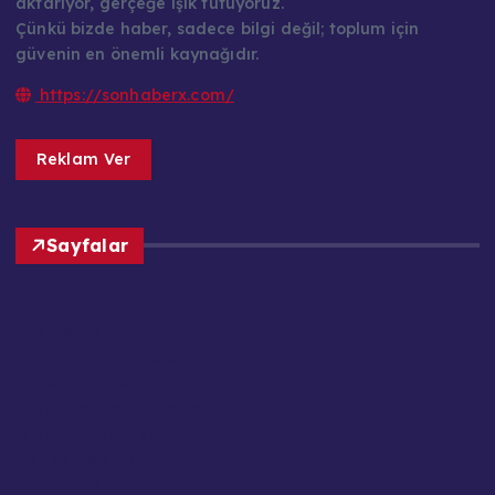
aktarıyor, gerçeğe ışık tutuyoruz.
Çünkü bizde haber, sadece bilgi değil; toplum için
güvenin en önemli kaynağıdır.
https://sonhaberx.com/
Reklam Ver
Sayfalar
Ana Sayfa
Basın Meslek İlkeleri
Çerez Politikası
Editör Kadrosu / Yazarlar
Gizlilik Politikası
Güncel Haberler
Hakkımızda