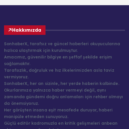
Hakkımızda
SonhaberX, tarafsız ve güncel haberleri okuyucularına
hızlıca ulaştırmak için kurulmuştur.
Amacımız, güvenilir bilgiye en şeffaf şekilde erişim
sağlamaktır.
Tarafsızlık, doğruluk ve hız ilkelerimizden asla taviz
vermiyoruz.
SonhaberX, her an sizinle, her yerde haberin kalbinde.
Okurlarımıza yalnızca haber vermeyi değil, aynı
zamanda gündemi doğru anlamaları için rehber olmayı
da önemsiyoruz.
Her görüşten insana eşit mesafede duruyor, haberi
manipüle etmeden sunuyoruz.
Güçlü editör kadromuzla en kritik gelişmeleri anbean