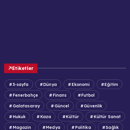
İletişim
Kariyer / İş Başvuruları
Kullanım Şartları
Künye
KVKK / GDPR Aydınlatma Metni
Reklam ve Sponsorluk
Sorumluluk Reddi
Etiketler
3-sayfa
Dünya
Ekonomi
Eğitim
Fenerbahçe
Finans
Futbol
Galatasaray
Güncel
Güvenlik
Hukuk
Kaza
Kültür
Kültür Sanat
Magazin
Medya
Politika
Sağlık